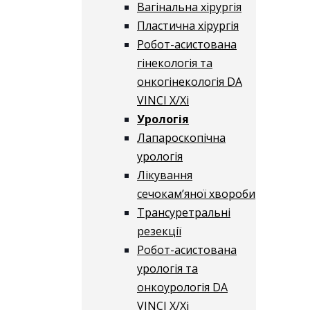
Вагінальна хірургія
Пластична хірургія
Робот-асистована
гінекологія та
онкогінекологія DA
VINCI X/Xі
Урологія
Лапароскопічна
урологія
Лікування
сечокам’яної хвороби
Трансуретральні
резекції
Робот-асистована
урологія та
онкоурологія DA
VINCI X/Xі