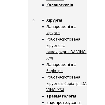
Колоноскопія
Хірургія
Лапароскопічна
хірургія
Робот-асистована
хірургія та
онкохірургія DA VINCI
X/Xі
Лапароскопічна
баріатрія
Робот-асистована
хірургія в баріатрії DA
VINCI X/Xі
Травматологія
Ендопротезування