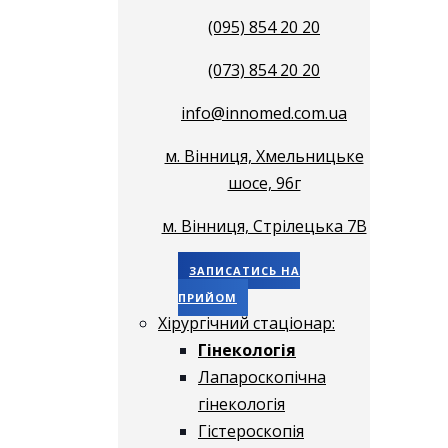
(095) 854 20 20
(073) 854 20 20
info@innomed.com.ua
м. Вінниця, Хмельницьке
шосе, 96г
м. Вінниця, Стрілецька 7В
ЗАПИСАТИСЬ НА
ПРИЙОМ
Хірургічний стаціонар:
Гінекологія
Лапароскопічна
гінекологія
Гістероскопія