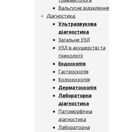
Вальгусне відхилення
Діагностика:
Ультразвукова
діагностика
Загальне УЗД
УЗД в акушерстві та
гінекології
Ендоскопія
Гастроскопія
Колоноскопія
Дерматоскопія
Лабораторна
діагностика
Патоморфічна
діагностика
Лабораторна