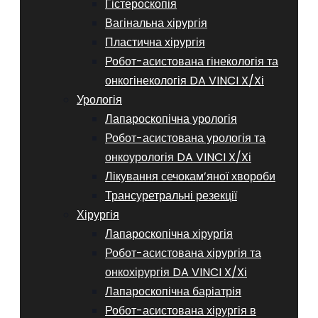
Гістероскопія
Вагінальна хірургія
Пластична хірургія
Робот-асистована гінекологія та
онкогінекологія DA VINCI X/Xі
Урологія
Лапароскопічна урологія
Робот-асистована урологія та
онкоурологія DA VINCI X/Xі
Лікування сечокам’яної хвороби
Трансуретральні резекції
Хірургія
Лапароскопічна хірургія
Робот-асистована хірургія та
онкохірургія DA VINCI X/Xі
Лапароскопічна баріатрія
Робот-асистована хірургія в