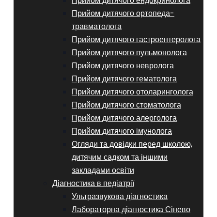
Прийом дитячого ендокринолога
Прийом дитячого ортопеда-
травматолога
Прийом дитячого гастроентеролога
Прийом дитячого пульмонолога
Прийом дитячого невролога
Прийом дитячого гематолога
Прийом дитячого отоларинголога
Прийом дитячого стоматолога
Прийом дитячого алерголога
Прийом дитячого імунолога
Огляди та довідки перед школою,
дитячим садком та іншими
закладами освіти
Діагностика в педіатрії
Ультразвукова діагностика
Лабораторна діагностика Сінево