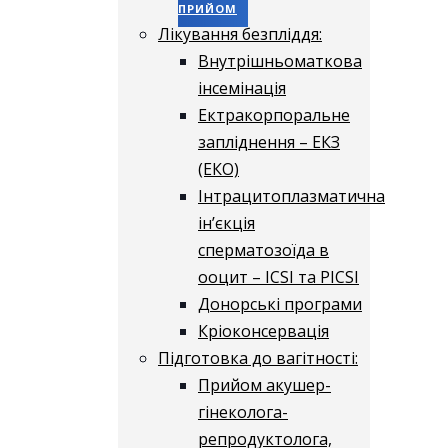
ПРИЙОМ
Лікування безпліддя:
Внутрішньоматкова
інсемінація
Ектракорпоральне
запліднення – ЕКЗ
(ЕКО)
Інтрацитоплазматична
ін’єкція
сперматозоїда в
ооцит – ICSI та PICSI
Донорські програми
Кріоконсервація
Підготовка до вагітності:
Прийом акушер-
гінеколога-
репродуктолога,