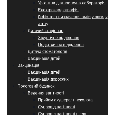
Ургентна діагностична лабораторія
Електрокардіографія
FeNo тест визначення вмісту оксиду
азоту
Дитячий стаціонар
Хірургічне відділення
Педіатричне відділення
Дитяча стоматологія
Вакцинація дітей
Вакцинація
Вакцинація дітей
Вакцинація дорослих
Пологовий будинок
Ведення вагітності
Прийом акушера-гінеколога
Супровід вагітності
Супровід вагітності після