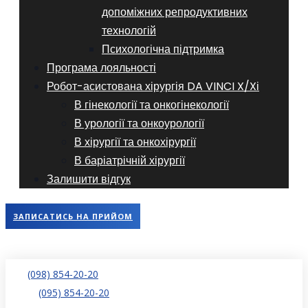
допоміжних репродуктивних
технологій
​​Психологічна підтримка
Програма лояльності
Робот-асистована хірургія DA VINCI X/Xі
В гінекології та онкогінекології
В урології та онкоурології
В хірургії та онкохірургії
В баріатрічній хірургії
Залишити відгук
ЗАПИСАТИСЬ НА ПРИЙОМ
(098) 854-20-20
(095) 854-20-20