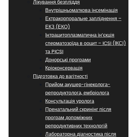
Лікування безпліддя
Внутрішньоматкова інсемінація
Ектракорпоральне запліднення –
ЕКЗ (ЕКО)
Інтрацитоплазматична ін’єкція
сперматозоїда в ооцит – ICSI (ІКСІ)
та PICSI
Донорські програми
Кріоконсервація
Підготовка до вагітності
Прийом акушер-гінеколога-
репродуктолога, ембріолога
Консультація уролога
Пренатальний скринінг після
програм допоміжних
репродуктивних технологій
​​Лабораторна діагностика після