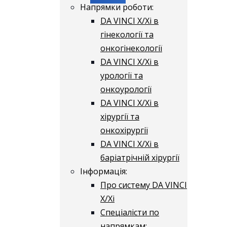
Напрямки роботи:
DA VINCI X/Xі в
гінекології та
онкогінекології
DA VINCI X/Xі в
урології та
онкоурології
DA VINCI X/Xі в
хірургії та
онкохірургії
DA VINCI X/Xі в
баріатрічній хірургії
Інформація:
Про систему DA VINCI
X/Xі
Спеціалісти по
напрямкам: