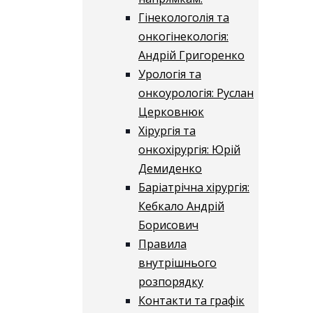
Гінекологолія та
онкогінекологія:
Андрій Григоренко
Урологія та
онкоурологія: Руслан
Церковнюк
Хірургія та
онкохірургія: Юрій
Демиденко
Баріатрічна хірургія:
Кебкало Андрій
Борисович
Правила
внутрішнього
розпорядку
Контакти та графік