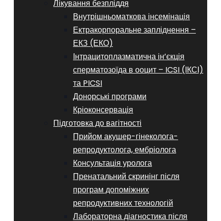
Лікування безпліддя
Внутрішньоматкова інсемінація
Ектракорпоральне запліднення –
ЕКЗ (ЕКО)
Інтрацитоплазматична ін’єкція
сперматозоїда в ооцит – ICSI (ІКСІ)
та PICSI
Донорські програми
Кріоконсервація
Підготовка до вагітності
Прийом акушер-гінеколога-
репродуктолога, ембріолога
Консультація уролога
Пренатальний скринінг після
програм допоміжних
репродуктивних технологій
​​Лабораторна діагностика після