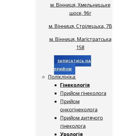
м. Вінниця, Хмельницьке
шосе, 96г
м. Вінниця, Стрілецька, 7В
м. Вінниця, Магістратська
158
ЗАПИСАТИСЬ НА
ПРИЙОМ
Поліклініка:
Гінекологія
Прийом гінеколога
Прийом
онкогінеколога
Прийом дитячого
гінеколога
Урологія