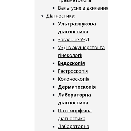
Вальгусне відхилення
Діагностика:
Ультразвукова
діагностика
Загальне УЗД
УЗД в акушерстві та
гінекології
Ендоскопія
Гастроскопія
Колоноскопія
Дерматоскопія
Лабораторна
діагностика
Патоморфічна
діагностика
Лабораторна