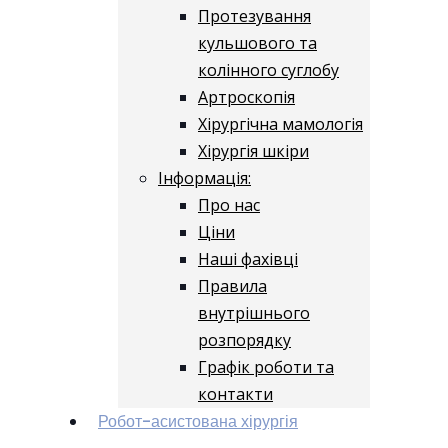
Протезування
кульшового та
колінного суглобу
Артроскопія
Хірургічна мамологія
Хірургія шкіри
Інформація:
Про нас
Ціни
Наші фахівці
Правила
внутрішнього
розпорядку
Графік роботи та
контакти
Робот-асистована хірургія