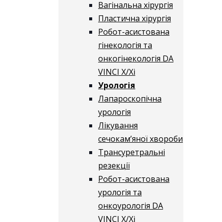
Вагінальна хірургія
Пластична хірургія
Робот-асистована
гінекологія та
онкогінекологія DA
VINCI X/Xі
Урологія
Лапароскопічна
урологія
Лікування
сечокам’яної хвороби
Трансуретральні
резекції
Робот-асистована
урологія та
онкоурологія DA
VINCI X/Xі