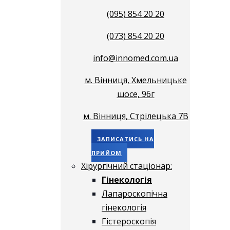
(095) 854 20 20
(073) 854 20 20
info@innomed.com.ua
м. Вінниця, Хмельницьке
шосе, 96г
м. Вінниця, Стрілецька 7В
ЗАПИСАТИСЬ НА
ПРИЙОМ
Хірургічний стаціонар:
Гінекологія
Лапароскопічна
гінекологія
Гістероскопія