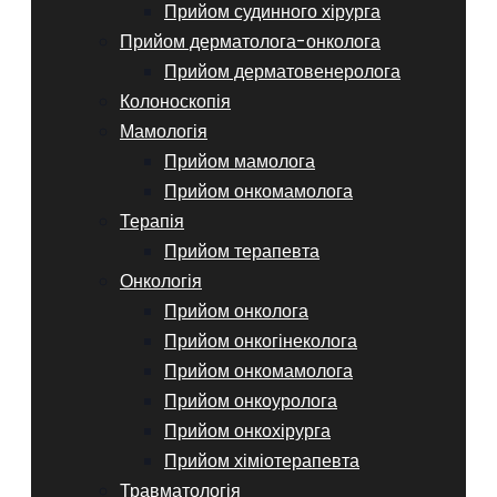
Прийом судинного хірурга
Прийом дерматолога-онколога
Прийом дерматовенеролога
Колоноскопія
Мамологія
Прийом мамолога
Прийом онкомамолога
Терапія
Прийом терапевта
Онкологія
Прийом онколога
Прийом онкогінеколога
Прийом онкомамолога
Прийом онкоуролога
Прийом онкохірурга
Прийом хіміотерапевта
Травматологія