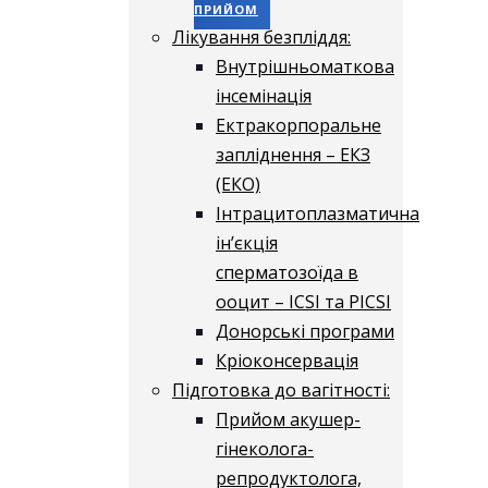
ПРИЙОМ
Лікування безпліддя:
Внутрішньоматкова
інсемінація
Ектракорпоральне
запліднення – ЕКЗ
(ЕКО)
Інтрацитоплазматична
ін’єкція
сперматозоїда в
ооцит – ICSI та PICSI
Донорські програми
Кріоконсервація
Підготовка до вагітності:
Прийом акушер-
гінеколога-
репродуктолога,