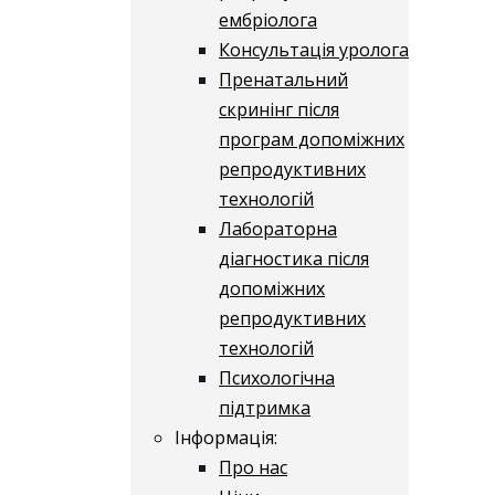
ембріолога
Консультація уролога
Пренатальний
скринінг після
програм допоміжних
репродуктивних
технологій
​​Лабораторна
діагностика після
допоміжних
репродуктивних
технологій
​​Психологічна
підтримка
Інформація:
Про нас