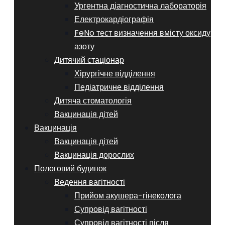
Ургентна діагностична лабораторія
Електрокардіографія
FeNo тест визначення вмісту оксиду
азоту
Дитячий стаціонар
Хірургічне відділення
Педіатричне відділення
Дитяча стоматологія
Вакцинація дітей
Вакцинація
Вакцинація дітей
Вакцинація дорослих
Пологовий будинок
Ведення вагітності
Прийом акушера-гінеколога
Супровід вагітності
Супровід вагітності після