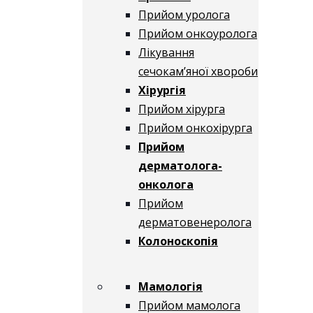
Прийом уролога
Прийом онкоуролога
Лікування
сечокам’яної хвороби
Хірургія
Прийом хірурга
Прийом онкохірурга
Прийом
дерматолога-
онколога
Прийом
дерматовенеролога
Колоноскопія
Мамологія
Прийом мамолога