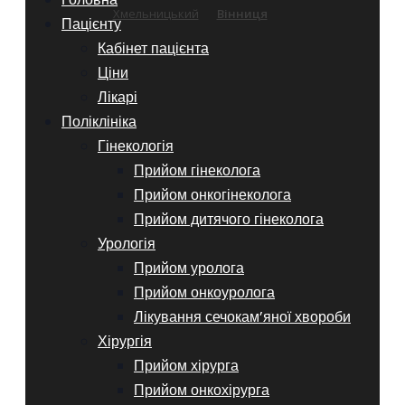
Хмельницький
Вінниця
Пацієнту
Кабінет пацієнта
Ціни
Лікарі
Поліклініка
Гінекологія
Прийом гінеколога
Прийом онкогінеколога
Прийом дитячого гінеколога
Урологія
Прийом уролога
Прийом онкоуролога
Лікування сечокам’яної хвороби
Хірургія
Прийом хірурга
Прийом онкохірурга