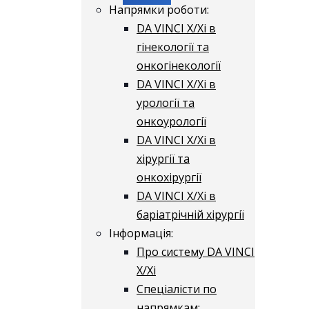
Напрямки роботи:
DA VINCI X/Xі в
гінекології та
онкогінекології
DA VINCI X/Xі в
урології та
онкоурології
DA VINCI X/Xі в
хірургії та
онкохірургії
DA VINCI X/Xі в
баріатрічній хірургії
Інформація:
Про систему DA VINCI
X/Xі
Спеціалісти по
напрямкам: