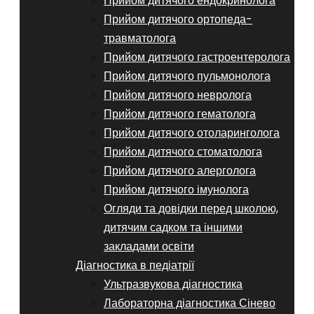
Прийом дитячого ендокринолога
Прийом дитячого ортопеда-
травматолога
Прийом дитячого гастроентеролога
Прийом дитячого пульмонолога
Прийом дитячого невролога
Прийом дитячого гематолога
Прийом дитячого отоларинголога
Прийом дитячого стоматолога
Прийом дитячого алерголога
Прийом дитячого імунолога
Огляди та довідки перед школою,
дитячим садком та іншими
закладами освіти
Діагностика в педіатрії
Ультразвукова діагностика
Лабораторна діагностика Сінево