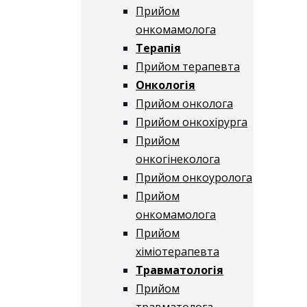
Прийом
онкомамолога
Терапія
Прийом терапевта
Онкологія
Прийом онколога
Прийом онкохірурга
Прийом
онкогінеколога
Прийом онкоуролога
Прийом
онкомамолога
Прийом
хіміотерапевта
Травматологія
Прийом
травматолога