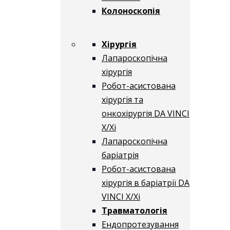
Колоноскопія
Хірургія
Лапароскопічна
хірургія
Робот-асистована
хірургія та
онкохірургія DA VINCI
X/Xі
Лапароскопічна
баріатрія
Робот-асистована
хірургія в баріатрії DA
VINCI X/Xі
Травматологія
Ендопротезування