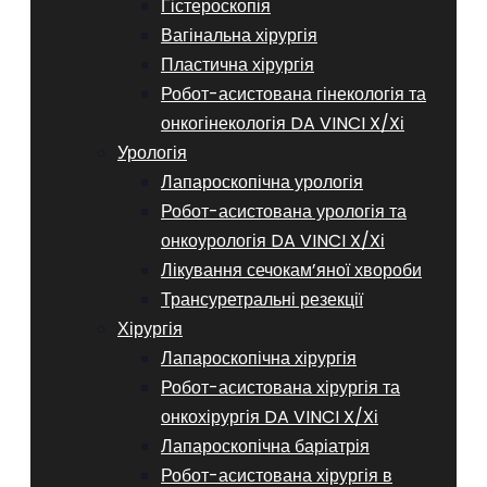
Гістероскопія
Вагінальна хірургія
Пластична хірургія
Робот-асистована гінекологія та
онкогінекологія DA VINCI X/Xі
Урологія
Лапароскопічна урологія
Робот-асистована урологія та
онкоурологія DA VINCI X/Xі
Лікування сечокам’яної хвороби
Трансуретральні резекції
Хірургія
Лапароскопічна хірургія
Робот-асистована хірургія та
онкохірургія DA VINCI X/Xі
Лапароскопічна баріатрія
Робот-асистована хірургія в