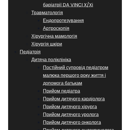
баріатрії DA VINCI X/Xі
Травматологія
Ендопротезування
Артроскопія
Хірургічна мамологія
Хірургія шкіри
Педіатрія
Дитяча поліклініка
Постійний супровід педіатром
малюка першого року життя і
допомога батькам
Прийом педіатра
Прийом дитячого кардіолога
Прийом дитячого хірурга
Прийом дитячого уролога
Прийом дитячого онколога