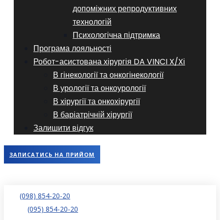
допоміжних репродуктивних
технологій
​​Психологічна підтримка
Програма лояльності
Робот-асистована хірургія DA VINCI X/Xі
В гінекології та онкогінекології
В урології та онкоурології
В хірургії та онкохірургії
В баріатрічній хірургії
Залишити відгук
ЗАПИСАТИСЬ НА ПРИЙОМ
(098) 854-20-20
(095) 854-20-20