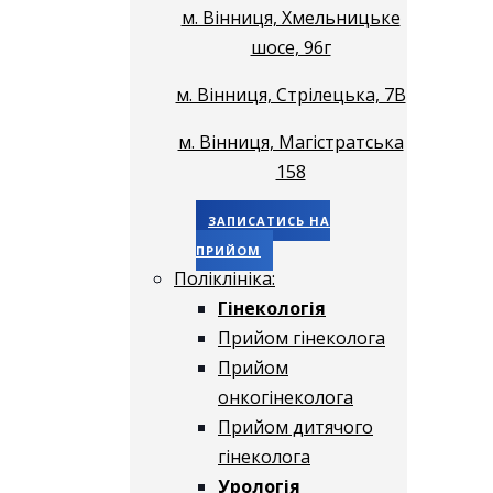
м. Вінниця, Хмельницьке
шосе, 96г
м. Вінниця, Стрілецька, 7В
м. Вінниця, Магістратська
158
ЗАПИСАТИСЬ НА
ПРИЙОМ
Поліклініка:
Гінекологія
Прийом гінеколога
Прийом
онкогінеколога
Прийом дитячого
гінеколога
Урологія