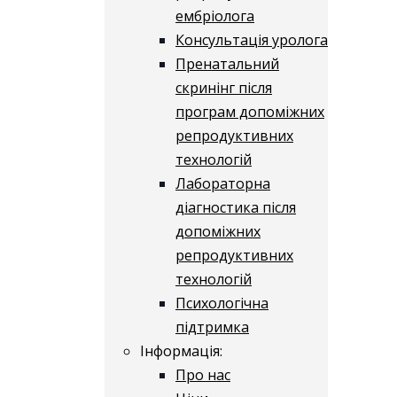
ембріолога
Консультація уролога
Пренатальний
скринінг після
програм допоміжних
репродуктивних
технологій
​​Лабораторна
діагностика після
допоміжних
репродуктивних
технологій
​​Психологічна
підтримка
Інформація:
Про нас