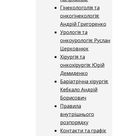
Гінекологолія та
онкогінекологія:
Андрій Григоренко
Урологія та
онкоурологія: Руслан
Церковнюк
Хірургія та
онкохірургія: Юрій
Демиденко
Баріатрічна хірургія:
Кебкало Андрій
Борисович
Правила
внутрішнього
розпорядку
Контакти та графік