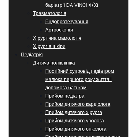
баріатрії DA VINCI X/Xі
Травматологія
Ендопротезування
Артроскопія
Хірургічна мамологія
Хірургія шкіри
Педіатрія
Дитяча поліклініка
Постійний супровід педіатром
малюка першого року життя і
допомога батькам
Прийом педіатра
Прийом дитячого кардіолога
Прийом дитячого хірурга
Прийом дитячого уролога
Прийом дитячого онколога