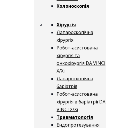
Колоноскопія
Хірургія
Лапароскопічна
хірургія
Робот-асистована
хірургія та
онкохірургія DA VINCI
X/Xі
Лапароскопічна
баріатрія
Робот-асистована
хірургія в баріатрії DA
VINCI X/Xі
Травматологія
Ендопротезування