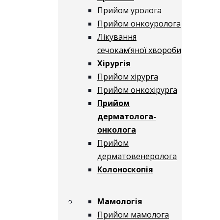
Прийом уролога
Прийом онкоуролога
Лікування
сечокам’яної хвороби
Хірургія
Прийом хірурга
Прийом онкохірурга
Прийом
дерматолога-
онколога
Прийом
дерматовенеролога
Колоноскопія
Мамологія
Прийом мамолога