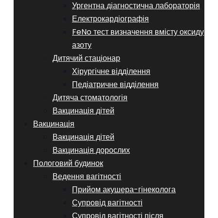
Ургентна діагностична лабораторія
Електрокардіографія
FeNo тест визначення вмісту оксиду
азоту
Дитячий стаціонар
Хірургічне відділення
Педіатричне відділення
Дитяча стоматологія
Вакцинація дітей
Вакцинація
Вакцинація дітей
Вакцинація дорослих
Пологовий будинок
Ведення вагітності
Прийом акушера-гінеколога
Супровід вагітності
Супровід вагітності після