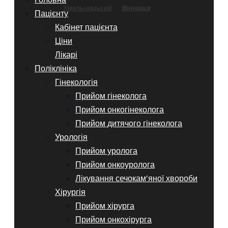
Хмельницький
Вінниця
Пацієнту
Кабінет пацієнта
Ціни
Лікарі
Поліклініка
Гінекологія
Прийом гінеколога
Прийом онкогінеколога
Прийом дитячого гінеколога
Урологія
Прийом уролога
Прийом онкоуролога
Лікування сечокам’яної хвороби
Хірургія
Прийом хірурга
Прийом онкохірурга