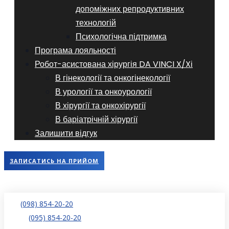
допоміжних репродуктивних
технологій
​​Психологічна підтримка
Програма лояльності
Робот-асистована хірургія DA VINCI X/Xі
В гінекології та онкогінекології
В урології та онкоурології
В хірургії та онкохірургії
В баріатрічній хірургії
Залишити відгук
ЗАПИСАТИСЬ НА ПРИЙОМ
(098) 854-20-20
(095) 854-20-20