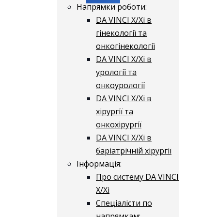
Напрямки роботи:
DA VINCI X/Xі в
гінекології та
онкогінекології
DA VINCI X/Xі в
урології та
онкоурології
DA VINCI X/Xі в
хірургії та
онкохірургії
DA VINCI X/Xі в
баріатрічній хірургії
Інформація:
Про систему DA VINCI
X/Xі
Спеціалісти по
напрямкам: