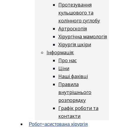
Протезування
кульшового та
колінного суглобу
Артроскопія
Хірургічна мамологія
Хірургія шкіри
Інформація:
Про нас
Ціни
Наші фахівці
Правила
внутрішнього
розпорядку
Графік роботи та
контакти
Робот-асистована хірургія