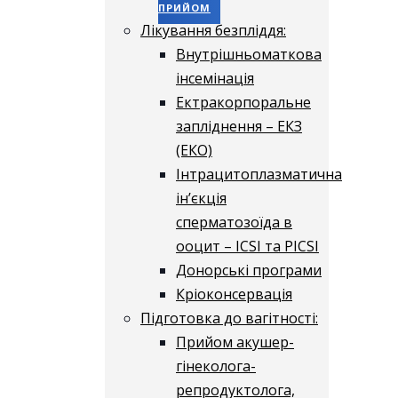
ПРИЙОМ
Лікування безпліддя:
Внутрішньоматкова
інсемінація
Ектракорпоральне
запліднення – ЕКЗ
(ЕКО)
Інтрацитоплазматична
ін’єкція
сперматозоїда в
ооцит – ICSI та PICSI
Донорські програми
Кріоконсервація
Підготовка до вагітності:
Прийом акушер-
гінеколога-
репродуктолога,