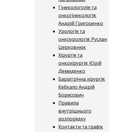
Гінекологолія та
онкогінекологія:
Андрій Григоренко
Урологія та
онкоурологія: Руслан
Церковнюк
Хірургія та
онкохірургія: Юрій
Демиденко
Баріатрічна хірургія:
Кебкало Андрій
Борисович
Правила
внутрішнього
розпорядку
Контакти та графік