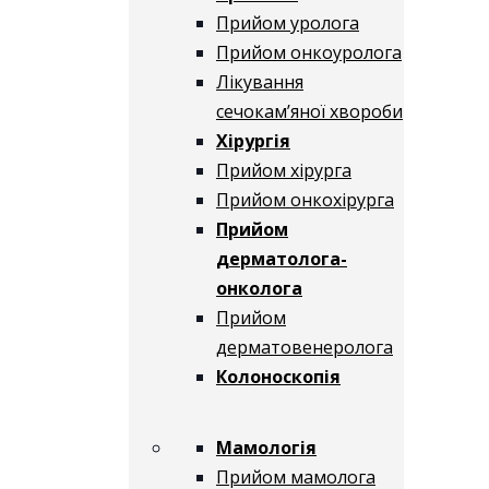
Прийом уролога
Прийом онкоуролога
Лікування
сечокам’яної хвороби
Хірургія
Прийом хірурга
Прийом онкохірурга
Прийом
дерматолога-
онколога
Прийом
дерматовенеролога
Колоноскопія
Мамологія
Прийом мамолога