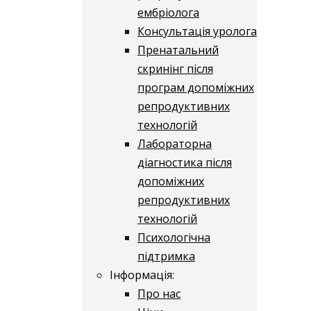
ембріолога
Консультація уролога
Пренатальний
скринінг після
програм допоміжних
репродуктивних
технологій
​​Лабораторна
діагностика після
допоміжних
репродуктивних
технологій
​​Психологічна
підтримка
Інформація:
Про нас