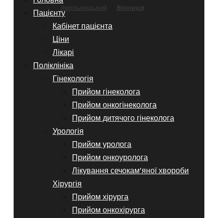
Хмельницький
Вінниця
Пацієнту
Кабінет пацієнта
Ціни
Лікарі
Поліклініка
Гінекологія
Прийом гінеколога
Прийом онкогінеколога
Прийом дитячого гінеколога
Урологія
Прийом уролога
Прийом онкоуролога
Лікування сечокам’яної хвороби
Хірургія
Прийом хірурга
Прийом онкохірурга