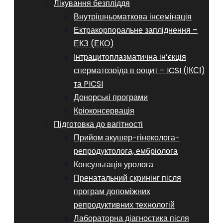
Лікування безпліддя
Внутрішньоматкова інсемінація
Ектракорпоральне запліднення –
ЕКЗ (ЕКО)
Інтрацитоплазматична ін’єкція
сперматозоїда в ооцит – ICSI (ІКСІ)
та PICSI
Донорські програми
Кріоконсервація
Підготовка до вагітності
Прийом акушер-гінеколога-
репродуктолога, ембріолога
Консультація уролога
Пренатальний скринінг після
програм допоміжних
репродуктивних технологій
​​Лабораторна діагностика після