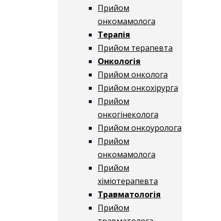
Прийом
онкомамолога
Терапія
Прийом терапевта
Онкологія
Прийом онколога
Прийом онкохірурга
Прийом
онкогінеколога
Прийом онкоуролога
Прийом
онкомамолога
Прийом
хіміотерапевта
Травматологія
Прийом
травматолога