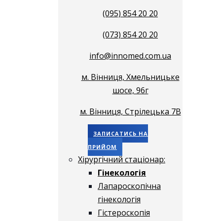
(095) 854 20 20
(073) 854 20 20
info@innomed.com.ua
м. Вінниця, Хмельницьке
шосе, 96г
м. Вінниця, Стрілецька 7В
ЗАПИСАТИСЬ НА
ПРИЙОМ
Хірургічний стаціонар:
Гінекологія
Лапароскопічна
гінекологія
Гістероскопія