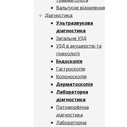
Вальгусне відхилення
Діагностика:
Ультразвукова
діагностика
Загальне УЗД
УЗД в акушерстві та
гінекології
Ендоскопія
Гастроскопія
Колоноскопія
Дерматоскопія
Лабораторна
діагностика
Патоморфічна
діагностика
Лабораторна