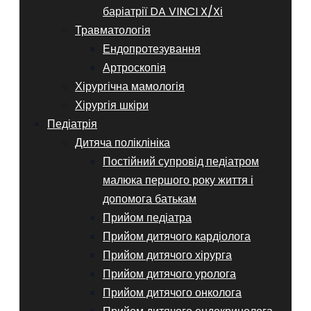
баріатрії DA VINCI X/Xі
Травматологія
Ендопротезування
Артроскопія
Хірургічна мамологія
Хірургія шкіри
Педіатрія
Дитяча поліклініка
Постійний супровід педіатром
малюка першого року життя і
допомога батькам
Прийом педіатра
Прийом дитячого кардіолога
Прийом дитячого хірурга
Прийом дитячого уролога
Прийом дитячого онколога