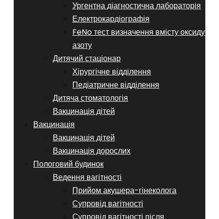
Ургентна діагностична лабораторія
Електрокардіографія
FeNo тест визначення вмісту оксиду
азоту
Дитячий стаціонар
Хірургічне відділення
Педіатричне відділення
Дитяча стоматологія
Вакцинація дітей
Вакцинація
Вакцинація дітей
Вакцинація дорослих
Пологовий будинок
Ведення вагітності
Прийом акушера-гінеколога
Супровід вагітності
Супровід вагітності після