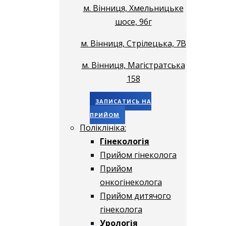
м. Вінниця, Хмельницьке
шосе, 96г
м. Вінниця, Стрілецька, 7В
м. Вінниця, Магістратська
158
ЗАПИСАТИСЬ НА
ПРИЙОМ
Поліклініка:
Гінекологія
Прийом гінеколога
Прийом
онкогінеколога
Прийом дитячого
гінеколога
Урологія