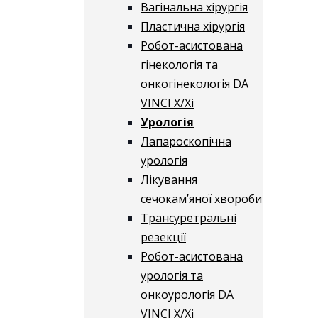
Вагінальна хірургія
Пластична хірургія
Робот-асистована
гінекологія та
онкогінекологія DA
VINCI X/Xі
Урологія
Лапароскопічна
урологія
Лікування
сечокам’яної хвороби
Трансуретральні
резекції
Робот-асистована
урологія та
онкоурологія DA
VINCI X/Xі