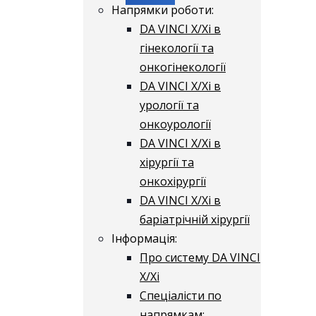
Напрямки роботи:
DA VINCI X/Xі в
гінекології та
онкогінекології
DA VINCI X/Xі в
урології та
онкоурології
DA VINCI X/Xі в
хірургії та
онкохірургії
DA VINCI X/Xі в
баріатрічній хірургії
Інформація:
Про систему DA VINCI
X/Xі
Спеціалісти по
напрямкам: