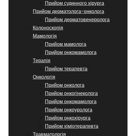
Прийом судинного хірурга
Прийом дерматолога-онколога
Прийом дерматовенеролога
Колоноскопія
Мамологія
Прийом мамолога
Прийом онкомамолога
Терапія
Прийом терапевта
Онкологія
Прийом онколога
Прийом онкогінеколога
Прийом онкомамолога
Прийом онкоуролога
Прийом онкохірурга
Прийом хіміотерапевта
Травматологія