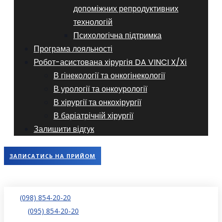
допоміжних репродуктивних
технологій
​​Психологічна підтримка
Програма лояльності
Робот-асистована хірургія DA VINCI X/Xі
В гінекології та онкогінекології
В урології та онкоурології
В хірургії та онкохірургії
В баріатрічній хірургії
Залишити відгук
ЗАПИСАТИСЬ НА ПРИЙОМ
(098) 854-20-20
(095) 854-20-20