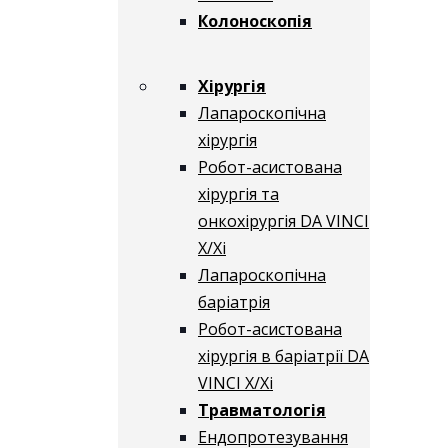
Колоноскопія
Хірургія
Лапароскопічна
хірургія
Робот-асистована
хірургія та
онкохірургія DA VINCI
X/Xі
Лапароскопічна
баріатрія
Робот-асистована
хірургія в баріатрії DA
VINCI X/Xі
Травматологія
Ендопротезування