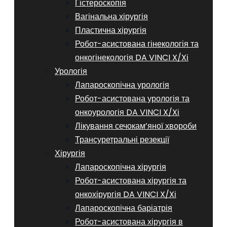
Гістероскопія
Вагінальна хірургія
Пластична хірургія
Робот-асистована гінекологія та
онкогінекологія DA VINCI X/Xі
Урологія
Лапароскопічна урологія
Робот-асистована урологія та
онкоурологія DA VINCI X/Xі
Лікування сечокам’яної хвороби
Трансуретральні резекції
Хірургія
Лапароскопічна хірургія
Робот-асистована хірургія та
онкохірургія DA VINCI X/Xі
Лапароскопічна баріатрія
Робот-асистована хірургія в