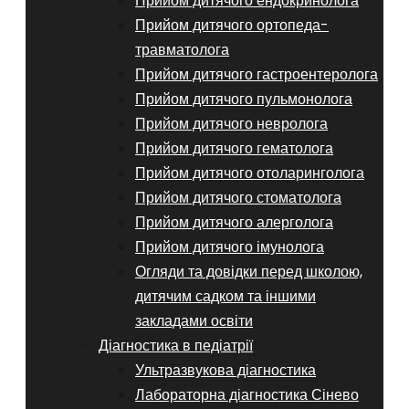
Прийом дитячого ендокринолога
Прийом дитячого ортопеда-
травматолога
Прийом дитячого гастроентеролога
Прийом дитячого пульмонолога
Прийом дитячого невролога
Прийом дитячого гематолога
Прийом дитячого отоларинголога
Прийом дитячого стоматолога
Прийом дитячого алерголога
Прийом дитячого імунолога
Огляди та довідки перед школою,
дитячим садком та іншими
закладами освіти
Діагностика в педіатрії
Ультразвукова діагностика
Лабораторна діагностика Сінево