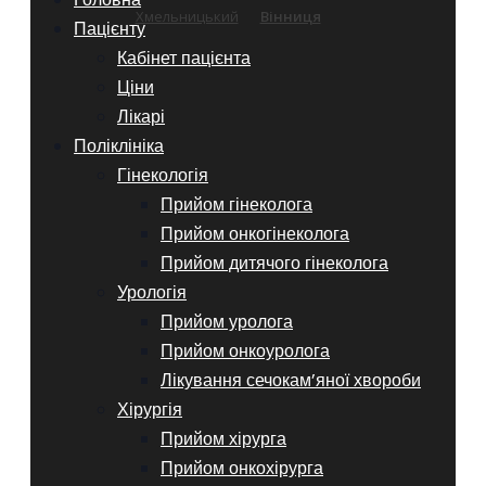
Хмельницький
Вінниця
Пацієнту
Кабінет пацієнта
Ціни
Лікарі
Поліклініка
Гінекологія
Прийом гінеколога
Прийом онкогінеколога
Прийом дитячого гінеколога
Урологія
Прийом уролога
Прийом онкоуролога
Лікування сечокам’яної хвороби
Хірургія
Прийом хірурга
Прийом онкохірурга