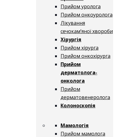
Прийом уролога
Прийом онкоуролога
Лікування
сечокам’яної хвороби
Хірургія
Прийом хірурга
Прийом онкохірурга
Прийом
дерматолога-
онколога
Прийом
дерматовенеролога
Колоноскопія
Мамологія
Прийом мамолога