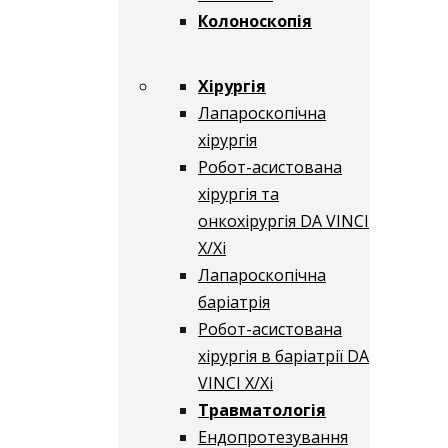
Колоноскопія
Хірургія
Лапароскопічна
хірургія
Робот-асистована
хірургія та
онкохірургія DA VINCI
X/Xі
Лапароскопічна
баріатрія
Робот-асистована
хірургія в баріатрії DA
VINCI X/Xі
Травматологія
Ендопротезування