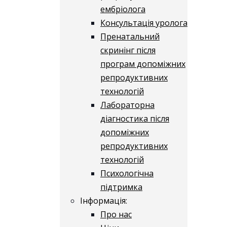
ембріолога
Консультація уролога
Пренатальний
скринінг після
програм допоміжних
репродуктивних
технологій
​​Лабораторна
діагностика після
допоміжних
репродуктивних
технологій
​​Психологічна
підтримка
Інформація:
Про нас