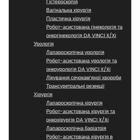
Гістероскопія
Вагінальна хірургія
Пластична хірургія
Робот-асистована гінекологія та
онкогінекологія DA VINCI X/Xі
Урологія
Лапароскопічна урологія
Робот-асистована урологія та
онкоурологія DA VINCI X/Xі
Лікування сечокам’яної хвороби
Трансуретральні резекції
Хірургія
Лапароскопічна хірургія
Робот-асистована хірургія та
онкохірургія DA VINCI X/Xі
Лапароскопічна баріатрія
Робот-асистована хірургія в