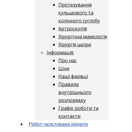
Протезування
кульшового та
колінного суглобу
Артроскопія
Хірургічна мамологія
Хірургія шкіри
Інформація:
Про нас
Ціни
Наші фахівці
Правила
внутрішнього
розпорядку
Графік роботи та
контакти
Робот-асистована хірургія