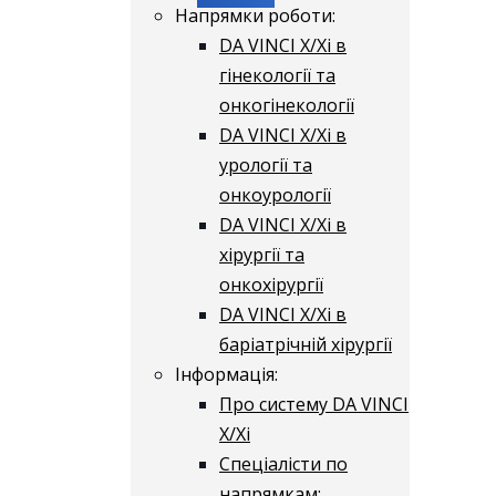
Напрямки роботи:
DA VINCI X/Xі в
гінекології та
онкогінекології
DA VINCI X/Xі в
урології та
онкоурології
DA VINCI X/Xі в
хірургії та
онкохірургії
DA VINCI X/Xі в
баріатрічній хірургії
Інформація:
Про систему DA VINCI
X/Xі
Спеціалісти по
напрямкам: