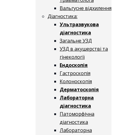
Вальгусне відхилення
Діагностика:
Ультразвукова
діагностика
Загальне УЗД
УЗД в акушерстві та
гінекології
Ендоскопія
Гастроскопія
Колоноскопія
Дерматоскопія
Лабораторна
діагностика
Патоморфічна
діагностика
Лабораторна