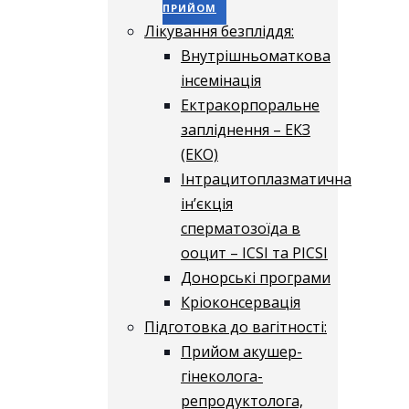
ПРИЙОМ
Лікування безпліддя:
Внутрішньоматкова
інсемінація
Ектракорпоральне
запліднення – ЕКЗ
(ЕКО)
Інтрацитоплазматична
ін’єкція
сперматозоїда в
ооцит – ICSI та PICSI
Донорські програми
Кріоконсервація
Підготовка до вагітності:
Прийом акушер-
гінеколога-
репродуктолога,