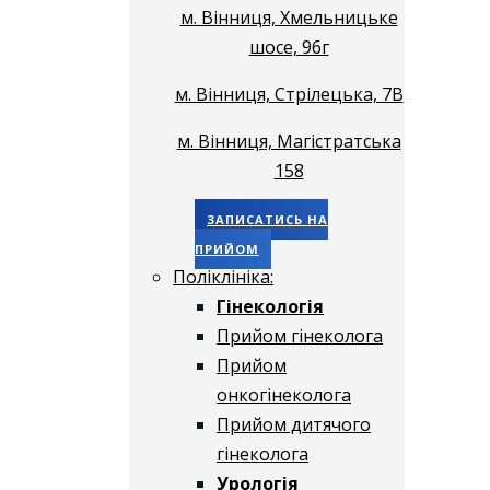
м. Вінниця, Хмельницьке
шосе, 96г
м. Вінниця, Стрілецька, 7В
м. Вінниця, Магістратська
158
ЗАПИСАТИСЬ НА
ПРИЙОМ
Поліклініка:
Гінекологія
Прийом гінеколога
Прийом
онкогінеколога
Прийом дитячого
гінеколога
Урологія