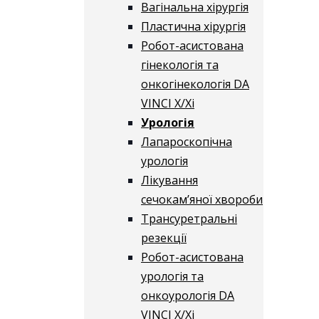
Вагінальна хірургія
Пластична хірургія
Робот-асистована
гінекологія та
онкогінекологія DA
VINCI X/Xі
Урологія
Лапароскопічна
урологія
Лікування
сечокам’яної хвороби
Трансуретральні
резекції
Робот-асистована
урологія та
онкоурологія DA
VINCI X/Xі