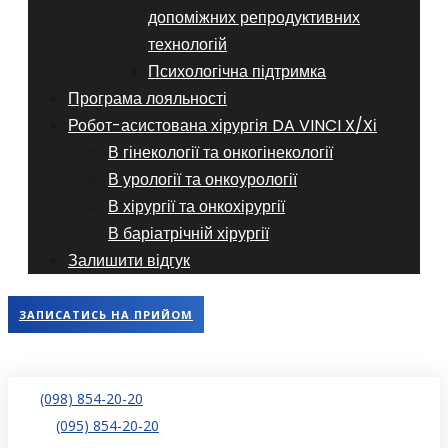
допоміжних репродуктивних
технологій
​​Психологічна підтримка
Програма лояльності
Робот-асистована хірургія DA VINCI X/Xі
В гінекології та онкогінекології
В урології та онкоурології
В хірургії та онкохірургії
В баріатрічній хірургії
Залишити відгук
ЗАПИСАТИСЬ НА ПРИЙОМ
(098) 854-20-20
(095) 854-20-20