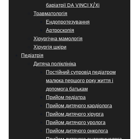
баріатрії DA VINCI X/Xі
Травматологія
Ендопротезування
Артроскопія
Хірургічна мамологія
Хірургія шкіри
Педіатрія
Дитяча поліклініка
Постійний супровід педіатром
малюка першого року життя і
допомога батькам
Прийом педіатра
Прийом дитячого кардіолога
Прийом дитячого хірурга
Прийом дитячого уролога
Прийом дитячого онколога