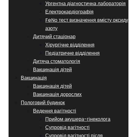
Ургентна діагностична лабораторія
Електрокардіографія
FeNo тест визначення вмісту оксиду
азоту
Дитячий стаціонар
Хірургічне відділення
Педіатричне відділення
Дитяча стоматологія
Вакцинація дітей
Вакцинація
Вакцинація дітей
Вакцинація дорослих
Пологовий будинок
Ведення вагітності
Прийом акушера-гінеколога
Супровід вагітності
Супровід вагітності після