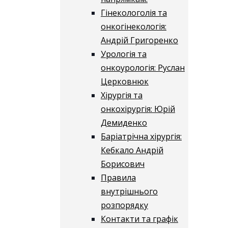
Гінекологолія та
онкогінекологія:
Андрій Григоренко
Урологія та
онкоурологія: Руслан
Церковнюк
Хірургія та
онкохірургія: Юрій
Демиденко
Баріатрічна хірургія:
Кебкало Андрій
Борисович
Правила
внутрішнього
розпорядку
Контакти та графік