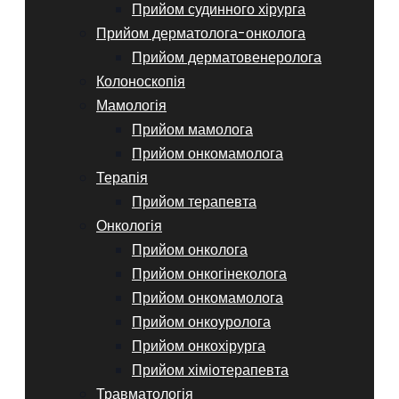
Прийом судинного хірурга
Прийом дерматолога-онколога
Прийом дерматовенеролога
Колоноскопія
Мамологія
Прийом мамолога
Прийом онкомамолога
Терапія
Прийом терапевта
Онкологія
Прийом онколога
Прийом онкогінеколога
Прийом онкомамолога
Прийом онкоуролога
Прийом онкохірурга
Прийом хіміотерапевта
Травматологія