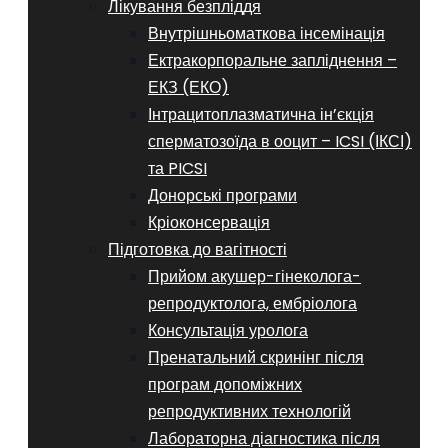
Лікування безпліддя
Внутрішньоматкова інсемінація
Ектракорпоральне запліднення –
ЕКЗ (ЕКО)
Інтрацитоплазматична ін’єкція
сперматозоїда в ооцит – ICSI (ІКСІ)
та PICSI
Донорські програми
Кріоконсервація
Підготовка до вагітності
Прийом акушер-гінеколога-
репродуктолога, ембріолога
Консультація уролога
Пренатальний скринінг після
програм допоміжних
репродуктивних технологій
​​Лабораторна діагностика після