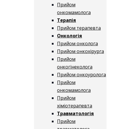
Прийом
онкомамолога
Терапія
Прийом терапевта
Онкологія
Прийом онколога
Прийом онкохірурга
Прийом
онкогінеколога
Прийом онкоуролога
Прийом
онкомамолога
Прийом
хіміотерапевта
Травматологія
Прийом
травматолога