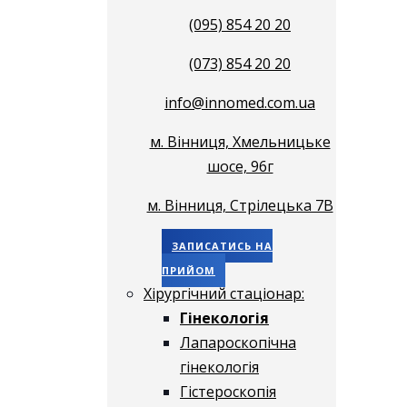
(095) 854 20 20
(073) 854 20 20
info@innomed.com.ua
м. Вінниця, Хмельницьке
шосе, 96г
м. Вінниця, Стрілецька 7В
ЗАПИСАТИСЬ НА
ПРИЙОМ
Хірургічний стаціонар:
Гінекологія
Лапароскопічна
гінекологія
Гістероскопія