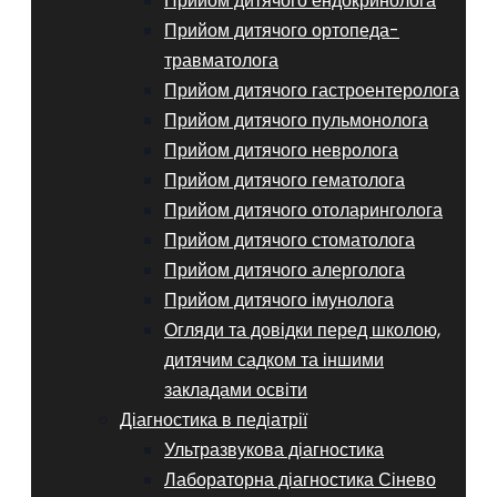
Прийом дитячого ендокринолога
Прийом дитячого ортопеда-
травматолога
Прийом дитячого гастроентеролога
Прийом дитячого пульмонолога
Прийом дитячого невролога
Прийом дитячого гематолога
Прийом дитячого отоларинголога
Прийом дитячого стоматолога
Прийом дитячого алерголога
Прийом дитячого імунолога
Огляди та довідки перед школою,
дитячим садком та іншими
закладами освіти
Діагностика в педіатрії
Ультразвукова діагностика
Лабораторна діагностика Сінево