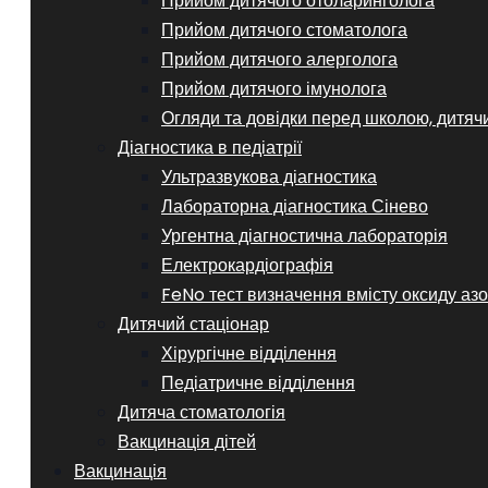
Прийом дитячого отоларинголога
Прийом дитячого стоматолога
Прийом дитячого алерголога
Прийом дитячого імунолога
Огляди та довідки перед школою, дитяч
Діагностика в педіатрії
Ультразвукова діагностика
Лабораторна діагностика Сінево
Ургентна діагностична лабораторія
Електрокардіографія
FeNo тест визначення вмісту оксиду азо
Дитячий стаціонар
Хірургічне відділення
Педіатричне відділення
Дитяча стоматологія
Вакцинація дітей
Вакцинація