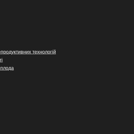
епродуктивних технологій
ті
 плода