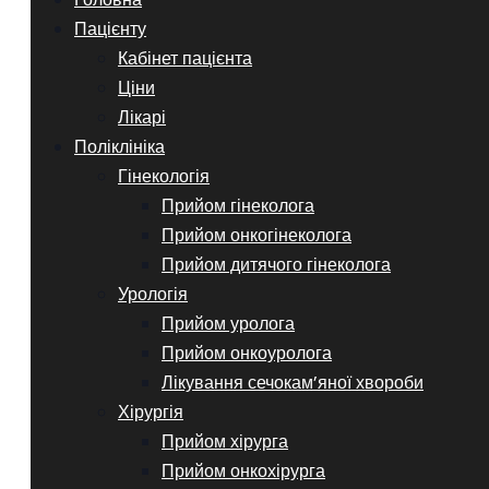
Пацієнту
Кабінет пацієнта
Ціни
Лікарі
Поліклініка
Гінекологія
Прийом гінеколога
Прийом онкогінеколога
Прийом дитячого гінеколога
Урологія
Прийом уролога
Прийом онкоуролога
Лікування сечокам’яної хвороби
Хірургія
Прийом хірурга
Прийом онкохірурга