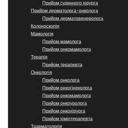
Прийом судинного хірурга
Прийом дерматолога-онколога
Прийом дерматовенеролога
Колоноскопія
Мамологія
Прийом мамолога
Прийом онкомамолога
Терапія
Прийом терапевта
Онкологія
Прийом онколога
Прийом онкогінеколога
Прийом онкомамолога
Прийом онкоуролога
Прийом онкохірурга
Прийом хіміотерапевта
Травматологія