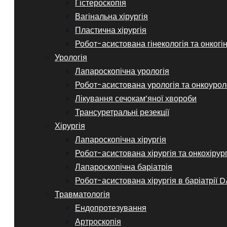
Гістероскопія
Вагінальна хірургія
Пластична хірургія
Робот-асистована гінекологія та онкогі
Урологія
Лапароскопічна урологія
Робот-асистована урологія та онкоурол
Лікування сечокам’яної хвороби
Трансуретральні резекції
Хірургія
Лапароскопічна хірургія
Робот-асистована хірургія та онкохірур
Лапароскопічна баріатрія
Робот-асистована хірургія в баріатрії D
Травматологія
Ендопротезування
Артроскопія