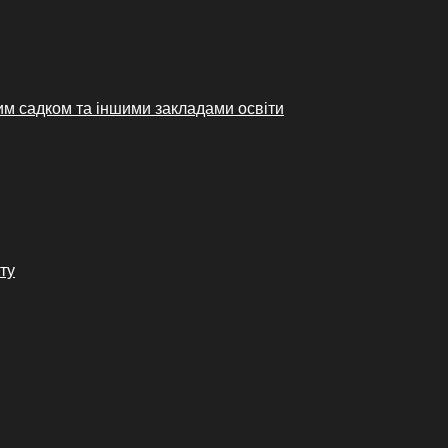
им садком та іншими закладами освіти
ту