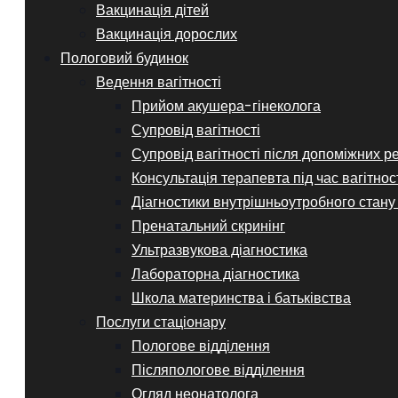
Вакцинація дітей
Вакцинація дорослих
Пологовий будинок
Ведення вагітності
Прийом акушера-гінеколога
Супровід вагітності
Супровід вагітності після допоміжних р
Консультація терапевта під час вагітнос
Діагностики внутрішньоутробного стану
Пренатальний скринінг
Ультразвукова діагностика
Лабораторна діагностика
Школа материнства і батьківства
Послуги стаціонару
Пологове відділення
Післяпологове відділення
Огляд неонатолога