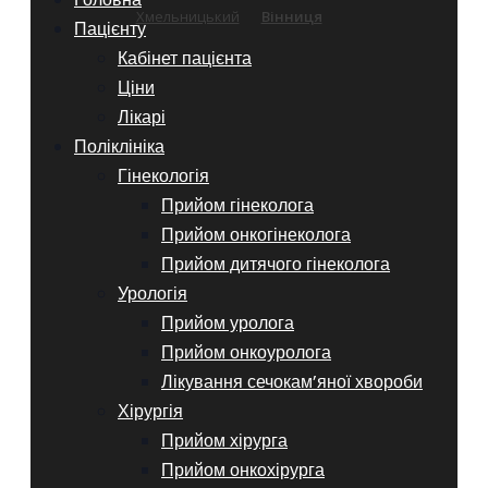
Хмельницький
Вінниця
Пацієнту
Кабінет пацієнта
Ціни
Лікарі
Поліклініка
Гінекологія
Прийом гінеколога
Прийом онкогінеколога
Прийом дитячого гінеколога
Урологія
Прийом уролога
Прийом онкоуролога
Лікування сечокам’яної хвороби
Хірургія
Прийом хірурга
Прийом онкохірурга