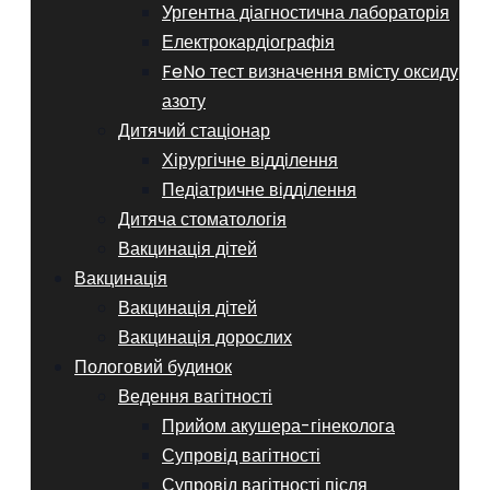
Ургентна діагностична лабораторія
Електрокардіографія
FeNo тест визначення вмісту оксиду
азоту
Дитячий стаціонар
Хірургічне відділення
Педіатричне відділення
Дитяча стоматологія
Вакцинація дітей
Вакцинація
Вакцинація дітей
Вакцинація дорослих
Пологовий будинок
Ведення вагітності
Прийом акушера-гінеколога
Супровід вагітності
Супровід вагітності після