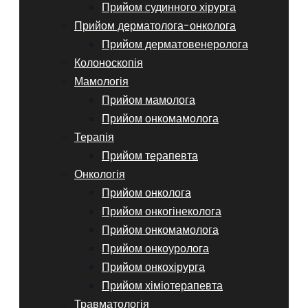
Прийом судинного хірурга
Прийом дерматолога-онколога
Прийом дерматовенеролога
Колоноскопія
Мамологія
Прийом мамолога
Прийом онкомамолога
Терапія
Прийом терапевта
Онкологія
Прийом онколога
Прийом онкогінеколога
Прийом онкомамолога
Прийом онкоуролога
Прийом онкохірурга
Прийом хіміотерапевта
Травматологія