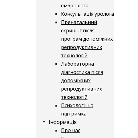
ембріолога
Консультація уролога
Пренатальний
скринінг після
програм допоміжних
репродуктивних
технологій
​​Лабораторна
діагностика після
допоміжних
репродуктивних
технологій
​​Психологічна
підтримка
Інформація:
Про нас