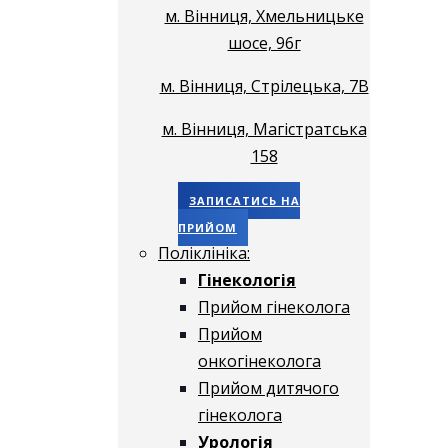
м. Вінниця, Хмельницьке
шосе, 96г
м. Вінниця, Стрілецька, 7В
м. Вінниця, Магістратська
158
ЗАПИСАТИСЬ НА
ПРИЙОМ
Поліклініка:
Гінекологія
Прийом гінеколога
Прийом
онкогінеколога
Прийом дитячого
гінеколога
Урологія