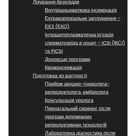
Лікування безпліддя
Внутрішньоматкова інсемінація
Ектракорпоральне запліднення –
ЕКЗ (ЕКО)
Інтрацитоплазматична ін’єкція
сперматозоїда в ооцит – ICSI (ІКСІ)
та PICSI
Донорські програми
Кріоконсервація
Підготовка до вагітності
Прийом акушер-гінеколога-
репродуктолога, ембріолога
Консультація уролога
Пренатальний скринінг після
програм допоміжних
репродуктивних технологій
​​Лабораторна діагностика після