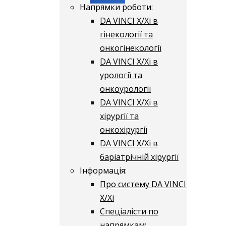
Напрямки роботи:
DA VINCI X/Xі в
гінекології та
онкогінекології
DA VINCI X/Xі в
урології та
онкоурології
DA VINCI X/Xі в
хірургії та
онкохірургії
DA VINCI X/Xі в
баріатрічній хірургії
Інформація:
Про систему DA VINCI
X/Xі
Спеціалісти по
напрямкам: