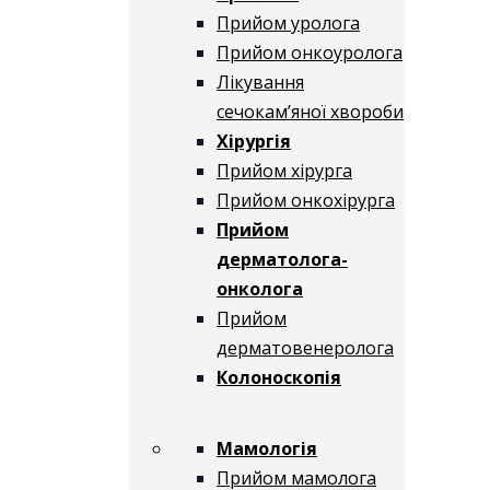
Прийом уролога
Прийом онкоуролога
Лікування
сечокам’яної хвороби
Хірургія
Прийом хірурга
Прийом онкохірурга
Прийом
дерматолога-
онколога
Прийом
дерматовенеролога
Колоноскопія
Мамологія
Прийом мамолога