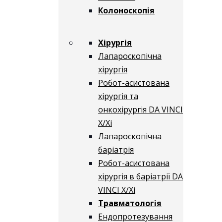
Колоноскопія
Хірургія
Лапароскопічна
хірургія
Робот-асистована
хірургія та
онкохірургія DA VINCI
X/Xі
Лапароскопічна
баріатрія
Робот-асистована
хірургія в баріатрії DA
VINCI X/Xі
Травматологія
Ендопротезування