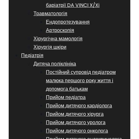
баріатрії DA VINCI X/Xі
Травматологія
Ендопротезування
Артроскопія
Хірургічна мамологія
Хірургія шкіри
Педіатрія
Дитяча поліклініка
Постійний супровід педіатром
малюка першого року життя і
допомога батькам
Прийом педіатра
Прийом дитячого кардіолога
Прийом дитячого хірурга
Прийом дитячого уролога
Прийом дитячого онколога