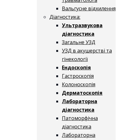
Вальгусне відхилення
Діагностика:
Ультразвукова
діагностика
Загальне УЗД
УЗД в акушерстві та
гінекології
Ендоскопія
Гастроскопія
Колоноскопія
Дерматоскопія
Лабораторна
діагностика
Патоморфічна
діагностика
Лабораторна