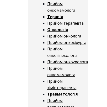
Прийом
онкомамолога
Терапія
Прийом терапевта
Онкологія
Прийом онколога
Прийом онкохірурга
Прийом
онкогінеколога
Прийом онкоуролога
Прийом
онкомамолога
Прийом
хіміотерапевта
Травматологія
Прийом
травматолога