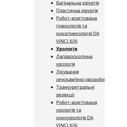
Вагінальна хірургія
Пластична хірургія
Робот-асистована
гінекологія та
онкогінекологія DA
VINCI X/Xі
Урологія
Лапароскопічна
урологія
Лікування
сечокам’яної хвороби
Трансуретральні
резекції
Робот-асистована
урологія та
онкоурологія DA
VINCI X/Xі