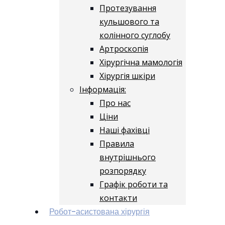
Протезування
кульшового та
колінного суглобу
Артроскопія
Хірургічна мамологія
Хірургія шкіри
Інформація:
Про нас
Ціни
Наші фахівці
Правила
внутрішнього
розпорядку
Графік роботи та
контакти
Робот-асистована хірургія