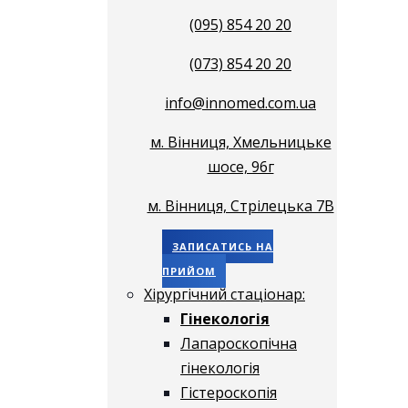
(095) 854 20 20
(073) 854 20 20
info@innomed.com.ua
м. Вінниця, Хмельницьке
шосе, 96г
м. Вінниця, Стрілецька 7В
ЗАПИСАТИСЬ НА
ПРИЙОМ
Хірургічний стаціонар:
Гінекологія
Лапароскопічна
гінекологія
Гістероскопія