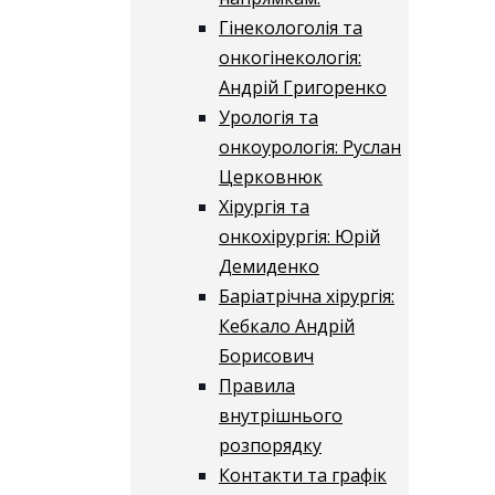
Гінекологолія та
онкогінекологія:
Андрій Григоренко
Урологія та
онкоурологія: Руслан
Церковнюк
Хірургія та
онкохірургія: Юрій
Демиденко
Баріатрічна хірургія:
Кебкало Андрій
Борисович
Правила
внутрішнього
розпорядку
Контакти та графік