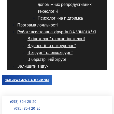
допоміжних репродуктивних
технологій
​​Психологічна підтримка
Програма лояльності
Робот-асистована хірургія DA VINCI X/Xі
В гінекології та онкогінекології
В урології та онкоурології
В хірургії та онкохірургії
В баріатрічній хірургії
Залишити відгук
ЗАПИСАТИСЬ НА ПРИЙОМ
(098) 854-20-20
(095) 854-20-20