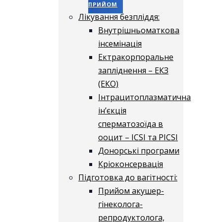
ПРИЙОМ
Лікування безпліддя:
Внутрішньоматкова
інсемінація
Ектракорпоральне
запліднення – ЕКЗ
(ЕКО)
Інтрацитоплазматична
ін’єкція
сперматозоїда в
ооцит – ICSI та PICSI
Донорські програми
Кріоконсервація
Підготовка до вагітності:
Прийом акушер-
гінеколога-
репродуктолога,