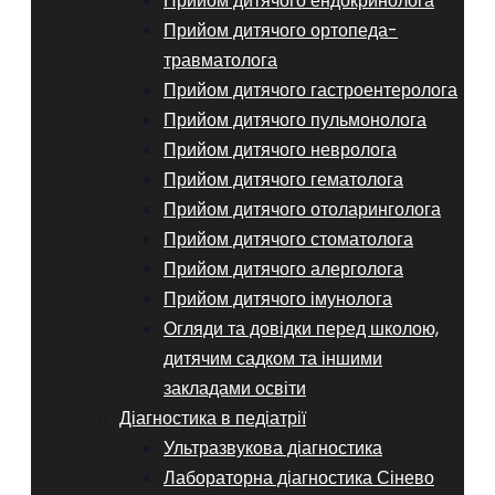
Прийом дитячого ендокринолога
Прийом дитячого ортопеда-
травматолога
Прийом дитячого гастроентеролога
Прийом дитячого пульмонолога
Прийом дитячого невролога
Прийом дитячого гематолога
Прийом дитячого отоларинголога
Прийом дитячого стоматолога
Прийом дитячого алерголога
Прийом дитячого імунолога
Огляди та довідки перед школою,
дитячим садком та іншими
закладами освіти
Діагностика в педіатрії
Ультразвукова діагностика
Лабораторна діагностика Сінево