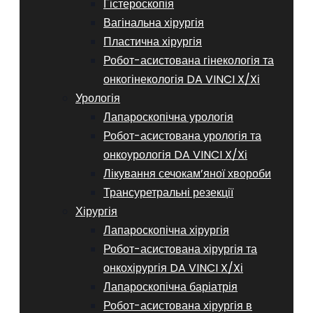
Гістероскопія
Вагінальна хірургія
Пластична хірургія
Робот-асистована гінекологія та
онкогінекологія DA VINCI X/Xі
Урологія
Лапароскопічна урологія
Робот-асистована урологія та
онкоурологія DA VINCI X/Xі
Лікування сечокам’яної хвороби
Трансуретральні резекції
Хірургія
Лапароскопічна хірургія
Робот-асистована хірургія та
онкохірургія DA VINCI X/Xі
Лапароскопічна баріатрія
Робот-асистована хірургія в