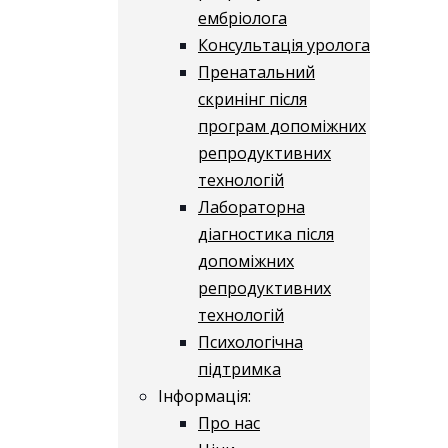
ембріолога
Консультація уролога
Пренатальний
скринінг після
програм допоміжних
репродуктивних
технологій
​​Лабораторна
діагностика після
допоміжних
репродуктивних
технологій
​​Психологічна
підтримка
Інформація:
Про нас