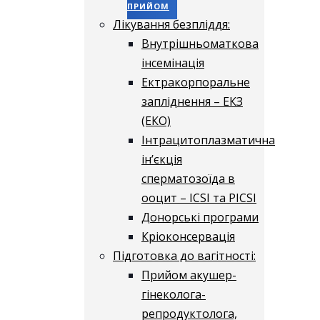
ПРИЙОМ
Лікування безпліддя:
Внутрішньоматкова
інсемінація
Ектракорпоральне
запліднення – ЕКЗ
(ЕКО)
Інтрацитоплазматична
ін’єкція
сперматозоїда в
ооцит – ICSI та PICSI
Донорські програми
Кріоконсервація
Підготовка до вагітності:
Прийом акушер-
гінеколога-
репродуктолога,