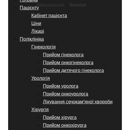
Хмельницький
Вінниця
Пацієнту
Кабінет пацієнта
Ціни
Лікарі
Поліклініка
Гінекологія
Прийом гінеколога
Прийом онкогінеколога
Прийом дитячого гінеколога
Урологія
Прийом уролога
Прийом онкоуролога
Лікування сечокам’яної хвороби
Хірургія
Прийом хірурга
Прийом онкохірурга