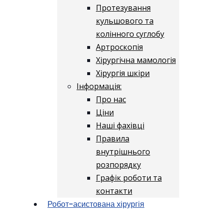
Протезування
кульшового та
колінного суглобу
Артроскопія
Хірургічна мамологія
Хірургія шкіри
Інформація:
Про нас
Ціни
Наші фахівці
Правила
внутрішнього
розпорядку
Графік роботи та
контакти
Робот-асистована хірургія