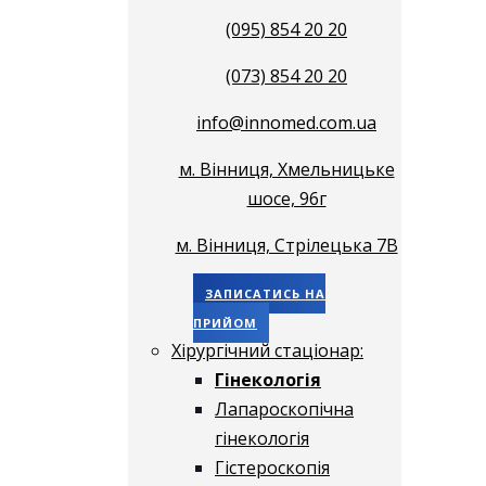
(095) 854 20 20
(073) 854 20 20
info@innomed.com.ua
м. Вінниця, Хмельницьке
шосе, 96г
м. Вінниця, Стрілецька 7В
ЗАПИСАТИСЬ НА
ПРИЙОМ
Хірургічний стаціонар:
Гінекологія
Лапароскопічна
гінекологія
Гістероскопія