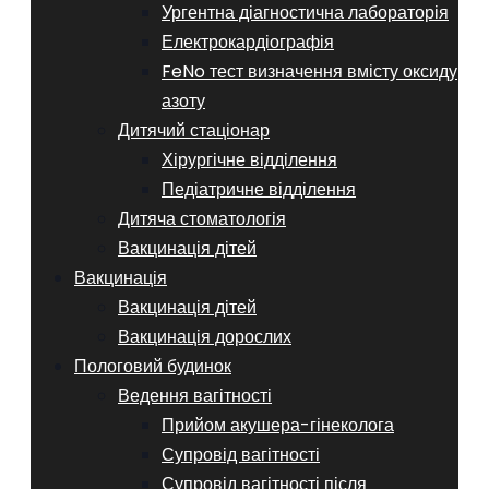
Ургентна діагностична лабораторія
Електрокардіографія
FeNo тест визначення вмісту оксиду
азоту
Дитячий стаціонар
Хірургічне відділення
Педіатричне відділення
Дитяча стоматологія
Вакцинація дітей
Вакцинація
Вакцинація дітей
Вакцинація дорослих
Пологовий будинок
Ведення вагітності
Прийом акушера-гінеколога
Супровід вагітності
Супровід вагітності після