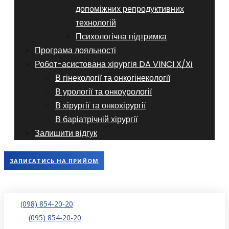
допоміжних репродуктивних
технологій
​​Психологічна підтримка
Програма лояльності
Робот-асистована хірургія DA VINCI X/Xі
В гінекології та онкогінекології
В урології та онкоурології
В хірургії та онкохірургії
В баріатрічній хірургії
Залишити відгук
ЗАПИСАТИСЬ НА ПРИЙОМ
(098) 854-20-20
(095) 854-20-20