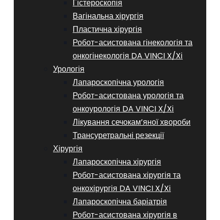
Гістероскопія
Вагінальна хірургія
Пластична хірургія
Робот-асистована гінекологія та
онкогінекологія DA VINCI X/Xі
Урологія
Лапароскопічна урологія
Робот-асистована урологія та
онкоурологія DA VINCI X/Xі
Лікування сечокам’яної хвороби
Трансуретральні резекції
Хірургія
Лапароскопічна хірургія
Робот-асистована хірургія та
онкохірургія DA VINCI X/Xі
Лапароскопічна баріатрія
Робот-асистована хірургія в