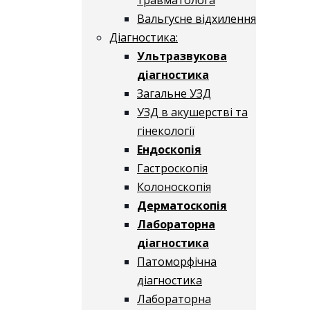
Вальгусне відхилення
Діагностика:
Ультразвукова
діагностика
Загальне УЗД
УЗД в акушерстві та
гінекології
Ендоскопія
Гастроскопія
Колоноскопія
Дерматоскопія
Лабораторна
діагностика
Патоморфічна
діагностика
Лабораторна