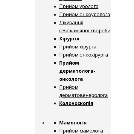
Прийом уролога
Прийом онкоуролога
Лікування
сечокам’яної хвороби
Хірургія
Прийом хірурга
Прийом онкохірурга
Прийом
дерматолога-
онколога
Прийом
дерматовенеролога
Колоноскопія
Мамологія
Прийом мамолога