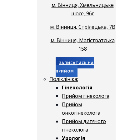
м. Вінниця, Хмельницьке
шосе, 96г
м. Вінниця, Стрілецька, 7В
м. Вінниця, Магістратська
158
ЗАПИСАТИСЬ НА
ПРИЙОМ
Поліклініка:
Гінекологія
Прийом гінеколога
Прийом
онкогінеколога
Прийом дитячого
гінеколога
Урологія