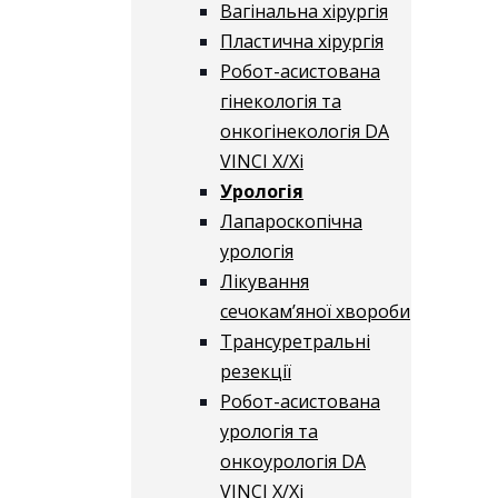
Вагінальна хірургія
Пластична хірургія
Робот-асистована
гінекологія та
онкогінекологія DA
VINCI X/Xі
Урологія
Лапароскопічна
урологія
Лікування
сечокам’яної хвороби
Трансуретральні
резекції
Робот-асистована
урологія та
онкоурологія DA
VINCI X/Xі