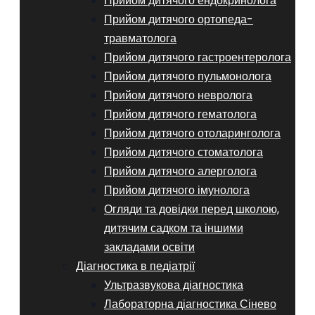
Прийом дитячого ендокринолога
Прийом дитячого ортопеда-
травматолога
Прийом дитячого гастроентеролога
Прийом дитячого пульмонолога
Прийом дитячого невролога
Прийом дитячого гематолога
Прийом дитячого отоларинголога
Прийом дитячого стоматолога
Прийом дитячого алерголога
Прийом дитячого імунолога
Огляди та довідки перед школою,
дитячим садком та іншими
закладами освіти
Діагностика в педіатрії
Ультразвукова діагностика
Лабораторна діагностика Сінево