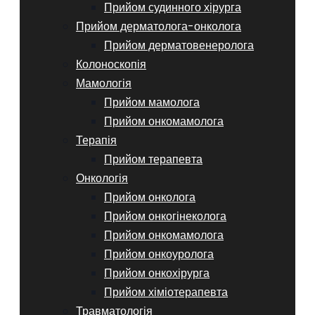
Прийом судинного хірурга
Прийом дерматолога-онколога
Прийом дерматовенеролога
Колоноскопія
Мамологія
Прийом мамолога
Прийом онкомамолога
Терапія
Прийом терапевта
Онкологія
Прийом онколога
Прийом онкогінеколога
Прийом онкомамолога
Прийом онкоуролога
Прийом онкохірурга
Прийом хіміотерапевта
Травматологія