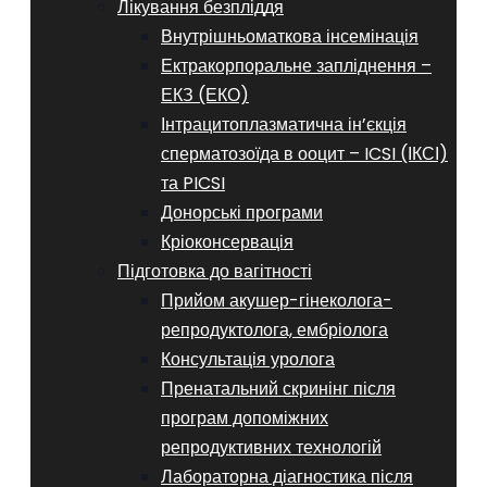
Лікування безпліддя
Внутрішньоматкова інсемінація
Ектракорпоральне запліднення –
ЕКЗ (ЕКО)
Інтрацитоплазматична ін’єкція
сперматозоїда в ооцит – ICSI (ІКСІ)
та PICSI
Донорські програми
Кріоконсервація
Підготовка до вагітності
Прийом акушер-гінеколога-
репродуктолога, ембріолога
Консультація уролога
Пренатальний скринінг після
програм допоміжних
репродуктивних технологій
​​Лабораторна діагностика після