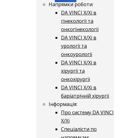
Напрямки роботи:
DA VINCI X/Xі в
гінекології та
онкогінекології
DA VINCI X/Xі в
урології та
онкоурології
DA VINCI X/Xі в
хірургії та
онкохірургії
DA VINCI X/Xі в
баріатрічній хірургії
Інформація:
Про систему DA VINCI
X/Xі
Спеціалісти по
напрямкам: