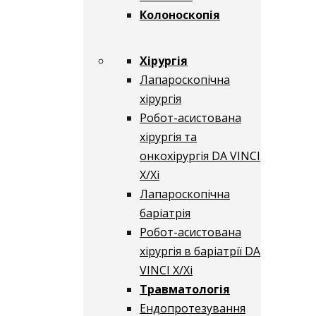
Колоноскопія
Хірургія
Лапароскопічна
хірургія
Робот-асистована
хірургія та
онкохірургія DA VINCI
X/Xі
Лапароскопічна
баріатрія
Робот-асистована
хірургія в баріатрії DA
VINCI X/Xі
Травматологія
Ендопротезування