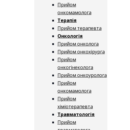
Прийом
онкомамолога
Терапія
Прийом терапевта
Онкологія
Прийом онколога
Прийом онкохірурга
Прийом
онкогінеколога
Прийом онкоуролога
Прийом
онкомамолога
Прийом
хіміотерапевта
Травматологія
Прийом
травматолога