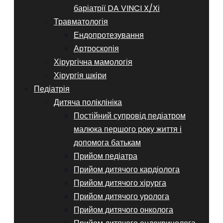
баріатрії DA VINCI X/Xі
Травматологія
Ендопротезування
Артроскопія
Хірургічна мамологія
Хірургія шкіри
Педіатрія
Дитяча поліклініка
Постійний супровід педіатром
малюка першого року життя і
допомога батькам
Прийом педіатра
Прийом дитячого кардіолога
Прийом дитячого хірурга
Прийом дитячого уролога
Прийом дитячого онколога