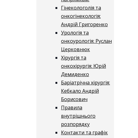
Гінекологолія та
онкогінекологія:
Андрій Григоренко
Урологія та
онкоурологія: Руслан
Церковнюк
Хірургія та
онкохірургія: Юрій
Демиденко
Баріатрічна хірургія:
Кебкало Андрій
Борисович
Правила
внутрішнього
розпорядку
Контакти та графік