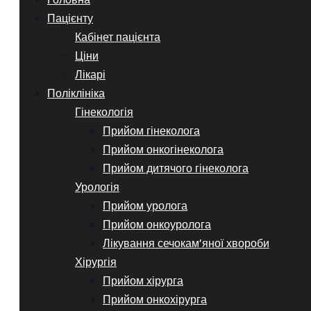
Пацієнту
Кабінет пацієнта
Ціни
Лікарі
Поліклініка
Гінекологія
Прийом гінеколога
Прийом онкогінеколога
Прийом дитячого гінеколога
Урологія
Прийом уролога
Прийом онкоуролога
Лікування сечокам’яної хвороби
Хірургія
Прийом хірурга
Прийом онкохірурга