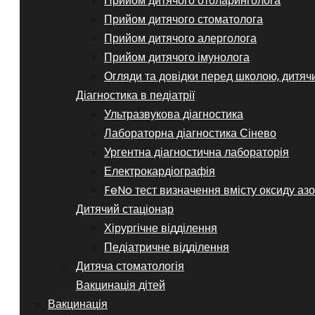
Прийом дитячого отоларинголога
Прийом дитячого стоматолога
Прийом дитячого алерголога
Прийом дитячого імунолога
Огляди та довідки перед школою, дитяч
Діагностика в педіатрії
Ультразвукова діагностика
Лабораторна діагностика Сінево
Ургентна діагностична лабораторія
Електрокардіографія
FeNo тест визначення вмісту оксиду азо
Дитячий стаціонар
Хірургічне відділення
Педіатричне відділення
Дитяча стоматологія
Вакцинація дітей
Вакцинація