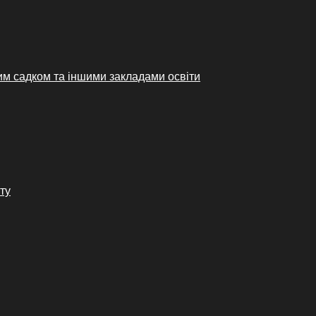
им садком та іншими закладами освіти
ту