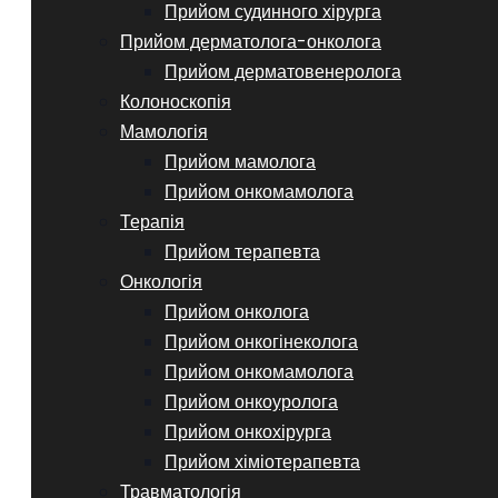
Прийом судинного хірурга
Прийом дерматолога-онколога
Прийом дерматовенеролога
Колоноскопія
Мамологія
Прийом мамолога
Прийом онкомамолога
Терапія
Прийом терапевта
Онкологія
Прийом онколога
Прийом онкогінеколога
Прийом онкомамолога
Прийом онкоуролога
Прийом онкохірурга
Прийом хіміотерапевта
Травматологія