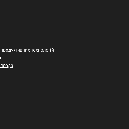
епродуктивних технологій
ті
 плода