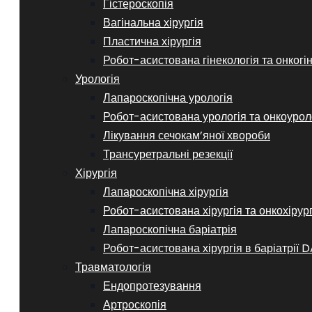
Гістероскопія
Вагінальна хірургія
Пластична хірургія
Робот-асистована гінекологія та онкогі
Урологія
Лапароскопічна урологія
Робот-асистована урологія та онкоурол
Лікування сечокам’яної хвороби
Трансуретральні резекції
Хірургія
Лапароскопічна хірургія
Робот-асистована хірургія та онкохірур
Лапароскопічна баріатрія
Робот-асистована хірургія в баріатрії D
Травматологія
Ендопротезування
Артроскопія