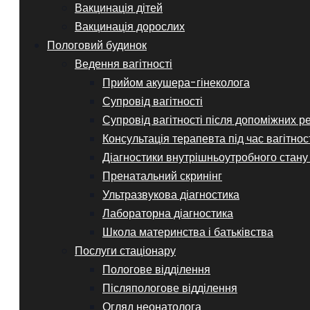
Вакцинація дітей
Вакцинація дорослих
Пологовий будинок
Ведення вагітності
Прийом акушера-гінеколога
Супровід вагітності
Супровід вагітності після допоміжних р
Консультація терапевта під час вагітнос
Діагностики внутрішньоутробного стану
Пренатальний скринінг
Ультразвукова діагностика
Лабораторна діагностика
Школа материнства і батьківства
Послуги стаціонару
Пологове відділення
Післяпологове відділення
Огляд неонатолога