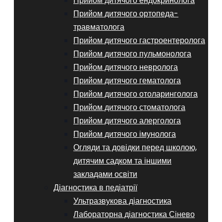
Прийом дитячого ендокринолога
Прийом дитячого ортопеда-
травматолога
Прийом дитячого гастроентеролога
Прийом дитячого пульмонолога
Прийом дитячого невролога
Прийом дитячого гематолога
Прийом дитячого отоларинголога
Прийом дитячого стоматолога
Прийом дитячого алерголога
Прийом дитячого імунолога
Огляди та довідки перед школою,
дитячим садком та іншими
закладами освіти
Діагностика в педіатрії
Ультразвукова діагностика
Лабораторна діагностика Сінево