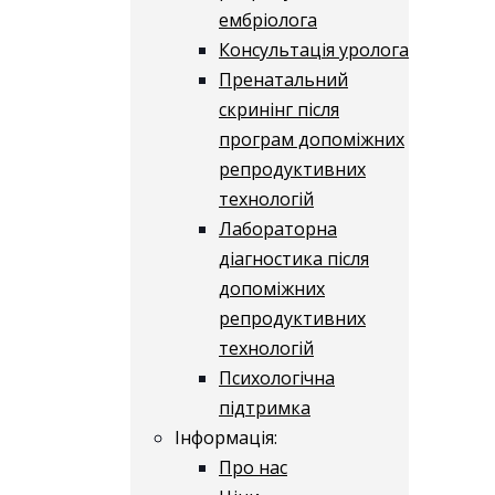
ембріолога
Консультація уролога
Пренатальний
скринінг після
програм допоміжних
репродуктивних
технологій
​​Лабораторна
діагностика після
допоміжних
репродуктивних
технологій
​​Психологічна
підтримка
Інформація:
Про нас