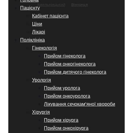
Хмельницький
Вінниця
Пацієнту
Кабінет пацієнта
Ціни
Лікарі
Поліклініка
Гінекологія
Прийом гінеколога
Прийом онкогінеколога
Прийом дитячого гінеколога
Урологія
Прийом уролога
Прийом онкоуролога
Лікування сечокам’яної хвороби
Хірургія
Прийом хірурга
Прийом онкохірурга