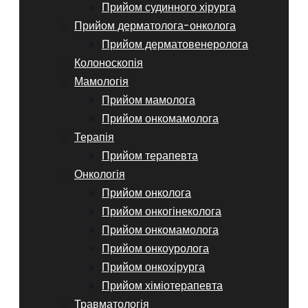
Прийом судинного хірурга
Прийом дерматолога-онколога
Прийом дерматовенеролога
Колоноскопія
Мамологія
Прийом мамолога
Прийом онкомамолога
Терапія
Прийом терапевта
Онкологія
Прийом онколога
Прийом онкогінеколога
Прийом онкомамолога
Прийом онкоуролога
Прийом онкохірурга
Прийом хіміотерапевта
Травматологія