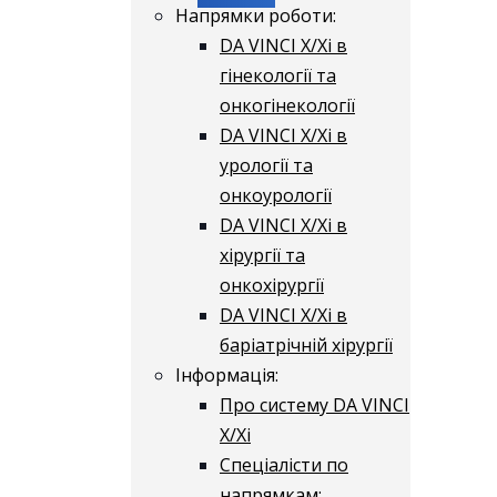
Напрямки роботи:
DA VINCI X/Xі в
гінекології та
онкогінекології
DA VINCI X/Xі в
урології та
онкоурології
DA VINCI X/Xі в
хірургії та
онкохірургії
DA VINCI X/Xі в
баріатрічній хірургії
Інформація:
Про систему DA VINCI
X/Xі
Спеціалісти по
напрямкам: