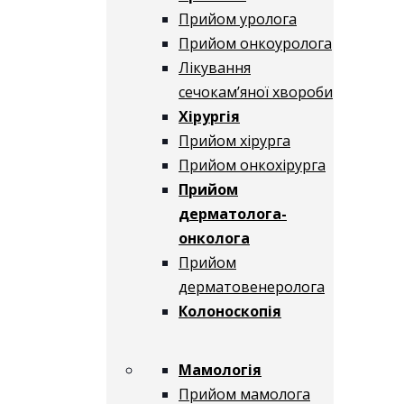
Прийом уролога
Прийом онкоуролога
Лікування
сечокам’яної хвороби
Хірургія
Прийом хірурга
Прийом онкохірурга
Прийом
дерматолога-
онколога
Прийом
дерматовенеролога
Колоноскопія
Мамологія
Прийом мамолога