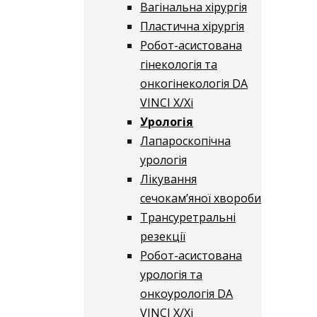
Вагінальна хірургія
Пластична хірургія
Робот-асистована
гінекологія та
онкогінекологія DA
VINCI X/Xі
Урологія
Лапароскопічна
урологія
Лікування
сечокам’яної хвороби
Трансуретральні
резекції
Робот-асистована
урологія та
онкоурологія DA
VINCI X/Xі