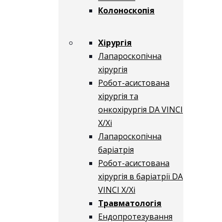
Колоноскопія
Хірургія
Лапароскопічна
хірургія
Робот-асистована
хірургія та
онкохірургія DA VINCI
X/Xі
Лапароскопічна
баріатрія
Робот-асистована
хірургія в баріатрії DA
VINCI X/Xі
Травматологія
Ендопротезування