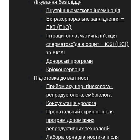
Лікування безпліддя
Внутрішньоматкова інсемінація
Ектракорпоральне запліднення –
ЕКЗ (ЕКО)
Інтрацитоплазматична ін’єкція
сперматозоїда в ооцит – ICSI (ІКСІ)
та PICSI
Донорські програми
Кріоконсервація
Підготовка до вагітності
Прийом акушер-гінеколога-
репродуктолога, ембріолога
Консультація уролога
Пренатальний скринінг після
програм допоміжних
репродуктивних технологій
​​Лабораторна діагностика після