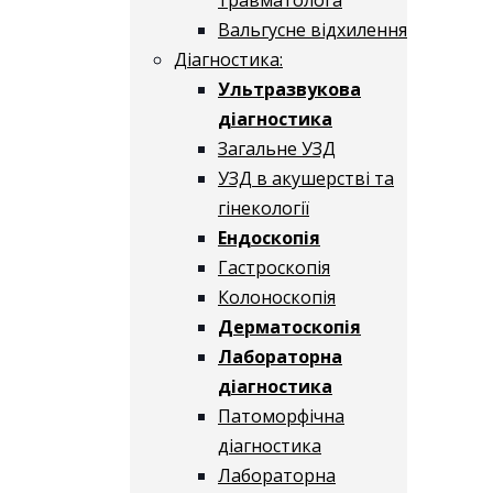
Вальгусне відхилення
Діагностика:
Ультразвукова
діагностика
Загальне УЗД
УЗД в акушерстві та
гінекології
Ендоскопія
Гастроскопія
Колоноскопія
Дерматоскопія
Лабораторна
діагностика
Патоморфічна
діагностика
Лабораторна