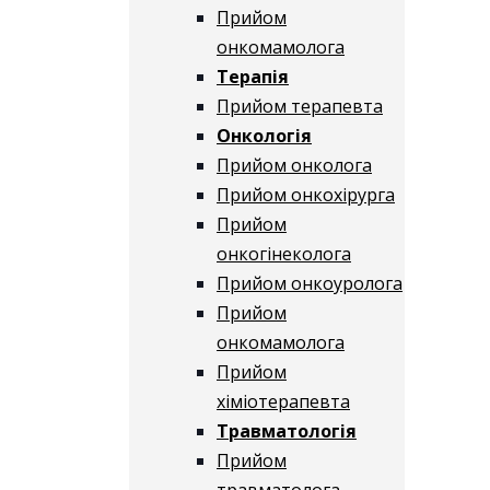
Прийом
онкомамолога
Терапія
Прийом терапевта
Онкологія
Прийом онколога
Прийом онкохірурга
Прийом
онкогінеколога
Прийом онкоуролога
Прийом
онкомамолога
Прийом
хіміотерапевта
Травматологія
Прийом
травматолога