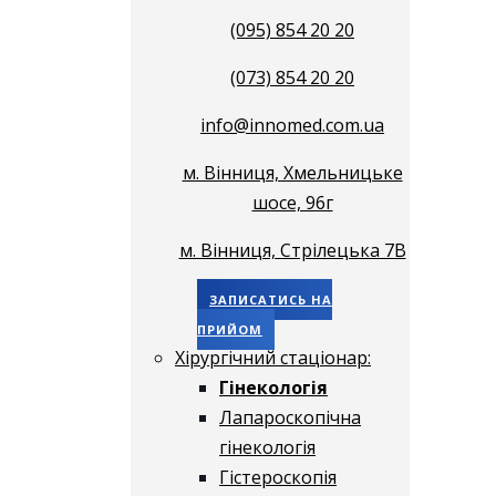
(095) 854 20 20
(073) 854 20 20
info@innomed.com.ua
м. Вінниця, Хмельницьке
шосе, 96г
м. Вінниця, Стрілецька 7В
ЗАПИСАТИСЬ НА
ПРИЙОМ
Хірургічний стаціонар:
Гінекологія
Лапароскопічна
гінекологія
Гістероскопія