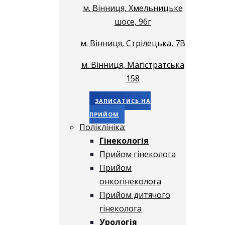
м. Вінниця, Хмельницьке
шосе, 96г
м. Вінниця, Стрілецька, 7В
м. Вінниця, Магістратська
158
ЗАПИСАТИСЬ НА
ПРИЙОМ
Поліклініка:
Гінекологія
Прийом гінеколога
Прийом
онкогінеколога
Прийом дитячого
гінеколога
Урологія