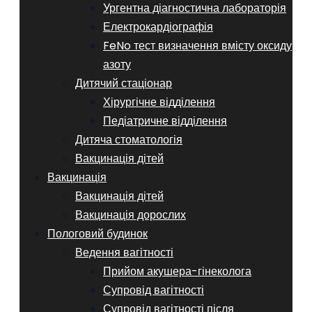
Ургентна діагностична лабораторія
Електрокардіографія
FeNo тест визначення вмісту оксиду
азоту
Дитячий стаціонар
Хірургічне відділення
Педіатричне відділення
Дитяча стоматологія
Вакцинація дітей
Вакцинація
Вакцинація дітей
Вакцинація дорослих
Пологовий будинок
Ведення вагітності
Прийом акушера-гінеколога
Супровід вагітності
Супровід вагітності після