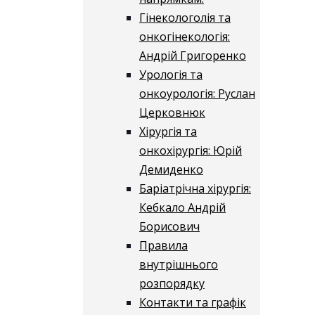
Гінекологолія та
онкогінекологія:
Андрій Григоренко
Урологія та
онкоурологія: Руслан
Церковнюк
Хірургія та
онкохірургія: Юрій
Демиденко
Баріатрічна хірургія:
Кебкало Андрій
Борисович
Правила
внутрішнього
розпорядку
Контакти та графік