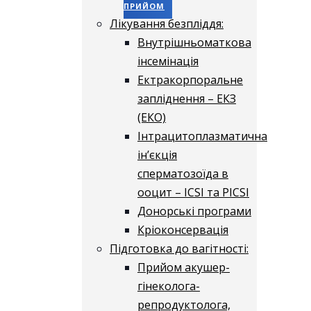
ПРИЙОМ
Лікування безпліддя:
Внутрішньоматкова
інсемінація
Ектракорпоральне
запліднення – ЕКЗ
(ЕКО)
Інтрацитоплазматична
ін’єкція
сперматозоїда в
ооцит – ICSI та PICSI
Донорські програми
Кріоконсервація
Підготовка до вагітності:
Прийом акушер-
гінеколога-
репродуктолога,