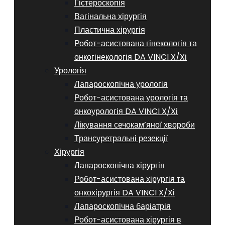
Гістероскопія
Вагінальна хірургія
Пластична хірургія
Робот-асистована гінекологія та
онкогінекологія DA VINCI X/Xі
Урологія
Лапароскопічна урологія
Робот-асистована урологія та
онкоурологія DA VINCI X/Xі
Лікування сечокам’яної хвороби
Трансуретральні резекції
Хірургія
Лапароскопічна хірургія
Робот-асистована хірургія та
онкохірургія DA VINCI X/Xі
Лапароскопічна баріатрія
Робот-асистована хірургія в