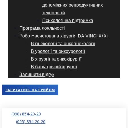
допоміжних репродуктивних
технологій
​​Психологічна підтримка
Програма лояльності
Робот-асистована хірургія DA VINCI X/Xі
В гінекології та онкогінекології
В урології та онкоурології
В хірургії та онкохірургії
В баріатрічній хірургії
Залишити відгук
ЗАПИСАТИСЬ НА ПРИЙОМ
(098) 854-20-20
(095) 854-20-20