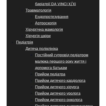
баріатрії DA VINCI X/Xі
Травматологія
Ендопротезування
Артроскопія
Хірургічна мамологія
Хірургія шкіри
Педіатрія
Дитяча поліклініка
Постійний супровід педіатром
малюка першого року життя і
допомога батькам
Прийом педіатра
Прийом дитячого кардіолога
Прийом дитячого хірурга
Прийом дитячого уролога
Прийом дитячого онколога