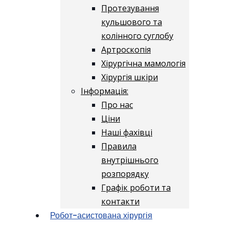
Протезування
кульшового та
колінного суглобу
Артроскопія
Хірургічна мамологія
Хірургія шкіри
Інформація:
Про нас
Ціни
Наші фахівці
Правила
внутрішнього
розпорядку
Графік роботи та
контакти
Робот-асистована хірургія