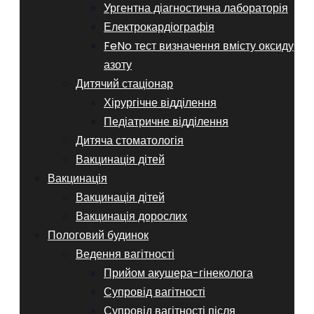
Ургентна діагностична лабораторія
Електрокардіографія
FeNo тест визначення вмісту оксиду
азоту
Дитячий стаціонар
Хірургічне відділення
Педіатричне відділення
Дитяча стоматологія
Вакцинація дітей
Вакцинація
Вакцинація дітей
Вакцинація дорослих
Пологовий будинок
Ведення вагітності
Прийом акушера-гінеколога
Супровід вагітності
Супровід вагітності після