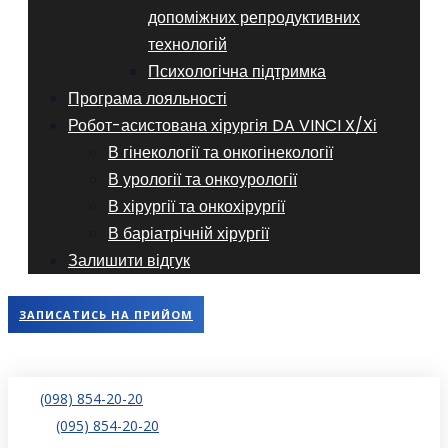
допоміжних репродуктивних
технологій
​​Психологічна підтримка
Програма лояльності
Робот-асистована хірургія DA VINCI X/Xі
В гінекології та онкогінекології
В урології та онкоурології
В хірургії та онкохірургії
В баріатрічній хірургії
Залишити відгук
ЗАПИСАТИСЬ НА ПРИЙОМ
(098) 854-20-20
(095) 854-20-20