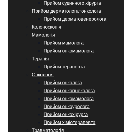
Прийом судинного хірурга
Прийом дерматолога-онколога
Прийом дерматовенеролога
Колоноскопія
Мамологія
Прийом мамолога
Прийом онкомамолога
Терапія
Прийом терапевта
Онкологія
Прийом онколога
Прийом онкогінеколога
Прийом онкомамолога
Прийом онкоуролога
Прийом онкохірурга
Прийом хіміотерапевта
Травматологія