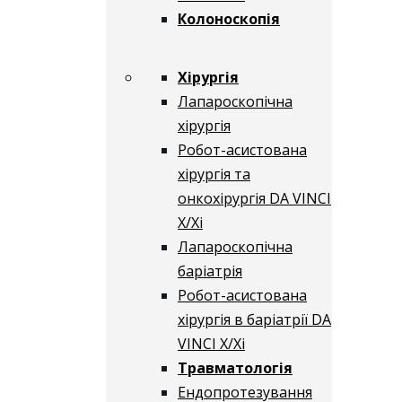
Колоноскопія
Хірургія
Лапароскопічна
хірургія
Робот-асистована
хірургія та
онкохірургія DA VINCI
X/Xі
Лапароскопічна
баріатрія
Робот-асистована
хірургія в баріатрії DA
VINCI X/Xі
Травматологія
Ендопротезування