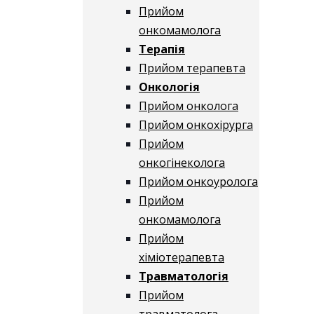
Прийом
онкомамолога
Терапія
Прийом терапевта
Онкологія
Прийом онколога
Прийом онкохірурга
Прийом
онкогінеколога
Прийом онкоуролога
Прийом
онкомамолога
Прийом
хіміотерапевта
Травматологія
Прийом
травматолога