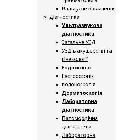
Вальгусне відхилення
Діагностика:
Ультразвукова
діагностика
Загальне УЗД
УЗД в акушерстві та
гінекології
Ендоскопія
Гастроскопія
Колоноскопія
Дерматоскопія
Лабораторна
діагностика
Патоморфічна
діагностика
Лабораторна