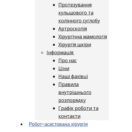
Протезування
кульшового та
колінного суглобу
Артроскопія
Хірургічна мамологія
Хірургія шкіри
Інформація:
Про нас
Ціни
Наші фахівці
Правила
внутрішнього
розпорядку
Графік роботи та
контакти
Робот-асистована хірургія