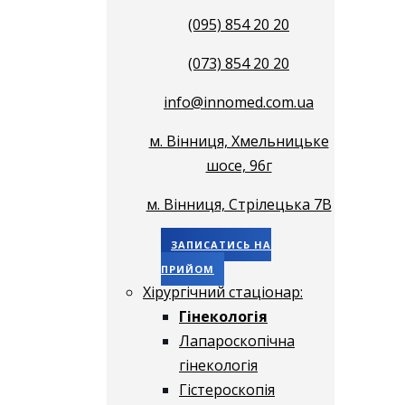
(095) 854 20 20
(073) 854 20 20
info@innomed.com.ua
м. Вінниця, Хмельницьке
шосе, 96г
м. Вінниця, Стрілецька 7В
ЗАПИСАТИСЬ НА
ПРИЙОМ
Хірургічний стаціонар:
Гінекологія
Лапароскопічна
гінекологія
Гістероскопія