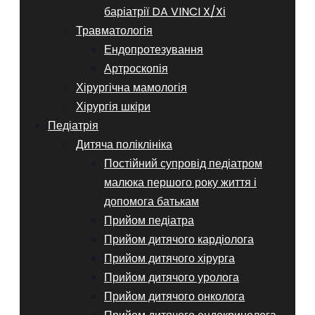
баріатрії DA VINCI X/Xі
Травматологія
Ендопротезування
Артроскопія
Хірургічна мамологія
Хірургія шкіри
Педіатрія
Дитяча поліклініка
Постійний супровід педіатром
малюка першого року життя і
допомога батькам
Прийом педіатра
Прийом дитячого кардіолога
Прийом дитячого хірурга
Прийом дитячого уролога
Прийом дитячого онколога