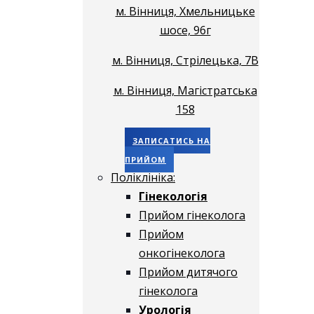
м. Вінниця, Хмельницьке
шосе, 96г
м. Вінниця, Стрілецька, 7В
м. Вінниця, Магістратська
158
ЗАПИСАТИСЬ НА
ПРИЙОМ
Поліклініка:
Гінекологія
Прийом гінеколога
Прийом
онкогінеколога
Прийом дитячого
гінеколога
Урологія