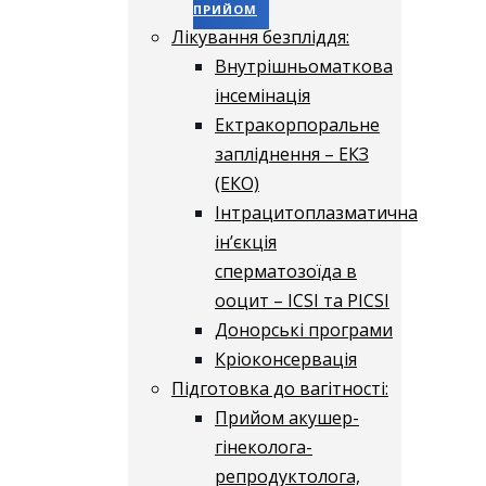
ПРИЙОМ
Лікування безпліддя:
Внутрішньоматкова
інсемінація
Ектракорпоральне
запліднення – ЕКЗ
(ЕКО)
Інтрацитоплазматична
ін’єкція
сперматозоїда в
ооцит – ICSI та PICSI
Донорські програми
Кріоконсервація
Підготовка до вагітності:
Прийом акушер-
гінеколога-
репродуктолога,