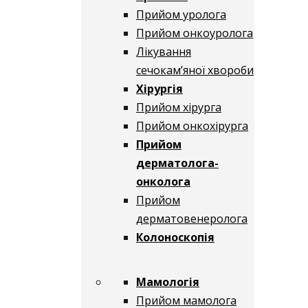
Прийом уролога
Прийом онкоуролога
Лікування
сечокам’яної хвороби
Хірургія
Прийом хірурга
Прийом онкохірурга
Прийом
дерматолога-
онколога
Прийом
дерматовенеролога
Колоноскопія
Мамологія
Прийом мамолога