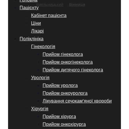
Хмельницький
Вінниця
Пацієнту
Кабінет пацієнта
Ціни
Лікарі
Поліклініка
Гінекологія
Прийом гінеколога
Прийом онкогінеколога
Прийом дитячого гінеколога
Урологія
Прийом уролога
Прийом онкоуролога
Лікування сечокам’яної хвороби
Хірургія
Прийом хірурга
Прийом онкохірурга