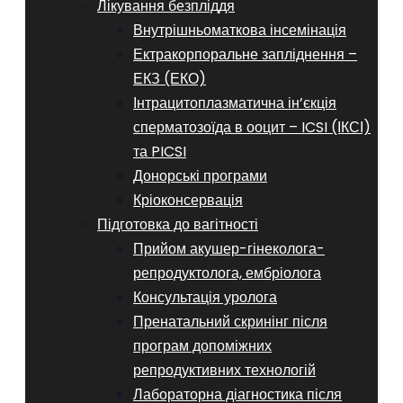
Лікування безпліддя
Внутрішньоматкова інсемінація
Ектракорпоральне запліднення –
ЕКЗ (ЕКО)
Інтрацитоплазматична ін’єкція
сперматозоїда в ооцит – ICSI (ІКСІ)
та PICSI
Донорські програми
Кріоконсервація
Підготовка до вагітності
Прийом акушер-гінеколога-
репродуктолога, ембріолога
Консультація уролога
Пренатальний скринінг після
програм допоміжних
репродуктивних технологій
​​Лабораторна діагностика після