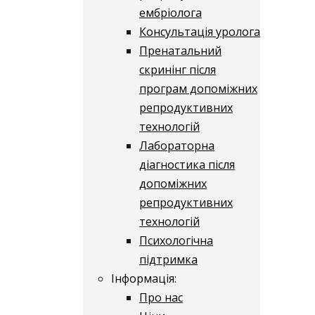
ембріолога
Консультація уролога
Пренатальний
скринінг після
програм допоміжних
репродуктивних
технологій
​​Лабораторна
діагностика після
допоміжних
репродуктивних
технологій
​​Психологічна
підтримка
Інформація:
Про нас