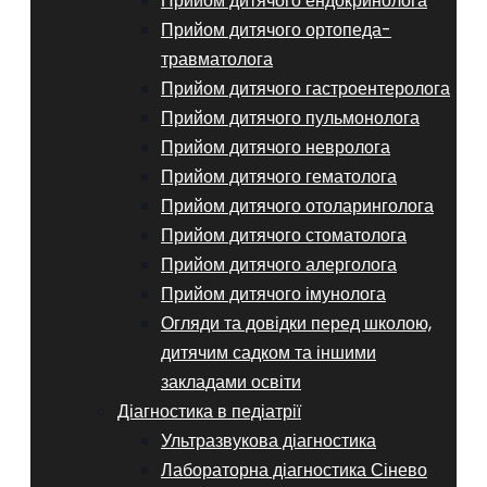
Прийом дитячого ендокринолога
Прийом дитячого ортопеда-
травматолога
Прийом дитячого гастроентеролога
Прийом дитячого пульмонолога
Прийом дитячого невролога
Прийом дитячого гематолога
Прийом дитячого отоларинголога
Прийом дитячого стоматолога
Прийом дитячого алерголога
Прийом дитячого імунолога
Огляди та довідки перед школою,
дитячим садком та іншими
закладами освіти
Діагностика в педіатрії
Ультразвукова діагностика
Лабораторна діагностика Сінево