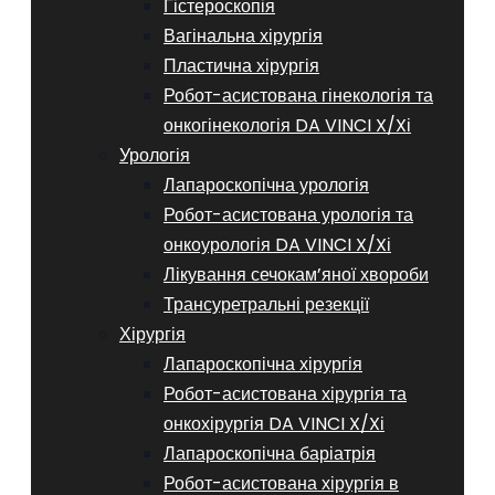
Гістероскопія
Вагінальна хірургія
Пластична хірургія
Робот-асистована гінекологія та
онкогінекологія DA VINCI X/Xі
Урологія
Лапароскопічна урологія
Робот-асистована урологія та
онкоурологія DA VINCI X/Xі
Лікування сечокам’яної хвороби
Трансуретральні резекції
Хірургія
Лапароскопічна хірургія
Робот-асистована хірургія та
онкохірургія DA VINCI X/Xі
Лапароскопічна баріатрія
Робот-асистована хірургія в