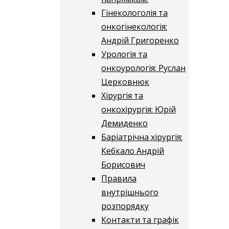
Гінекологолія та
онкогінекологія:
Андрій Григоренко
Урологія та
онкоурологія: Руслан
Церковнюк
Хірургія та
онкохірургія: Юрій
Демиденко
Баріатрічна хірургія:
Кебкало Андрій
Борисович
Правила
внутрішнього
розпорядку
Контакти та графік