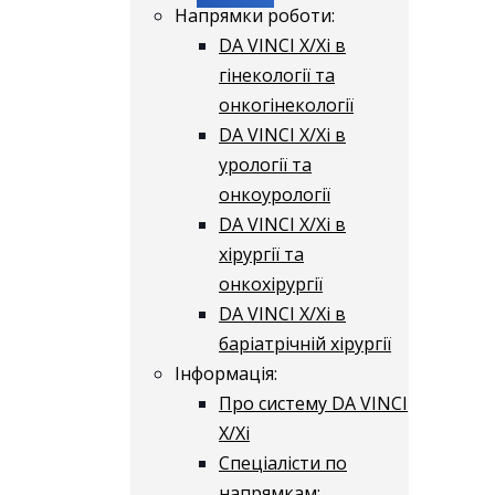
Напрямки роботи:
DA VINCI X/Xі в
гінекології та
онкогінекології
DA VINCI X/Xі в
урології та
онкоурології
DA VINCI X/Xі в
хірургії та
онкохірургії
DA VINCI X/Xі в
баріатрічній хірургії
Інформація:
Про систему DA VINCI
X/Xі
Спеціалісти по
напрямкам: