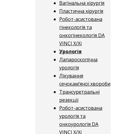
Вагінальна хірургія
Пластична хірургія
Робот-асистована
гінекологія та
онкогінекологія DA
VINCI X/Xі
Урологія
Лапароскопічна
урологія
Лікування
сечокам’яної хвороби
Трансуретральні
резекції
Робот-асистована
урологія та
онкоурологія DA
VINCI X/Xі