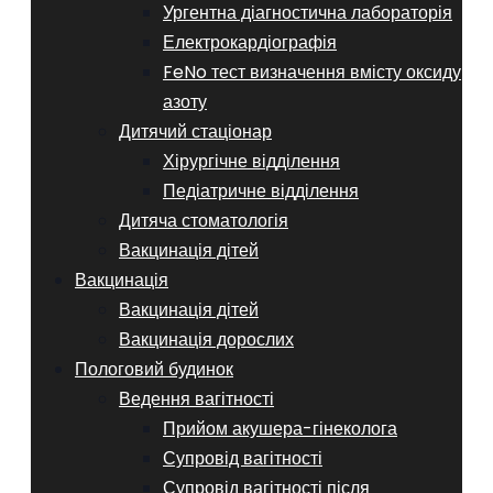
Ургентна діагностична лабораторія
Електрокардіографія
FeNo тест визначення вмісту оксиду
азоту
Дитячий стаціонар
Хірургічне відділення
Педіатричне відділення
Дитяча стоматологія
Вакцинація дітей
Вакцинація
Вакцинація дітей
Вакцинація дорослих
Пологовий будинок
Ведення вагітності
Прийом акушера-гінеколога
Супровід вагітності
Супровід вагітності після