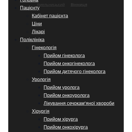
Хмельницький
Вінниця
Пацієнту
Кабінет пацієнта
Ціни
Лікарі
Поліклініка
Гінекологія
Прийом гінеколога
Прийом онкогінеколога
Прийом дитячого гінеколога
Урологія
Прийом уролога
Прийом онкоуролога
Лікування сечокам’яної хвороби
Хірургія
Прийом хірурга
Прийом онкохірурга