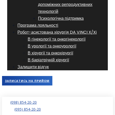
допоміжних репродуктивних
технологій
​​Психологічна підтримка
Програма лояльності
Робот-асистована хірургія DA VINCI X/Xі
В гінекології та онкогінекології
В урології та онкоурології
В хірургії та онкохірургії
В баріатрічній хірургії
Залишити відгук
ЗАПИСАТИСЬ НА ПРИЙОМ
(098) 854-20-20
(095) 854-20-20