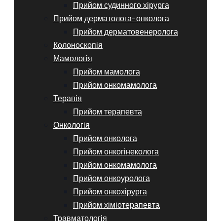
Прийом судинного хірурга
Прийом дерматолога-онколога
Прийом дерматовенеролога
Колоноскопія
Мамологія
Прийом мамолога
Прийом онкомамолога
Терапія
Прийом терапевта
Онкологія
Прийом онколога
Прийом онкогінеколога
Прийом онкомамолога
Прийом онкоуролога
Прийом онкохірурга
Прийом хіміотерапевта
Травматологія