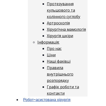
Протезування
кульшового та
колінного суглобу
Артроскопія
Хірургічна мамологія
Хірургія шкіри
Інформація:
Про нас
Ціни
Наші фахівці
Правила
внутрішнього
розпорядку
Графік роботи та
контакти
Робот-асистована хірургія