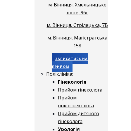
м. Вінниця, Хмельницьке
шосе, 96г
м. Вінниця, Стрілецька, 7В
м. Вінниця, Магістратська
158
ЗАПИСАТИСЬ НА
ПРИЙОМ
Поліклініка:
Гінекологія
Прийом гінеколога
Прийом
онкогінеколога
Прийом дитячого
гінеколога
Урологія