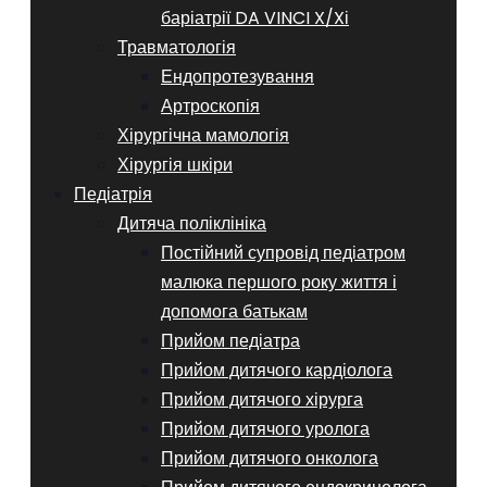
баріатрії DA VINCI X/Xі
Травматологія
Ендопротезування
Артроскопія
Хірургічна мамологія
Хірургія шкіри
Педіатрія
Дитяча поліклініка
Постійний супровід педіатром
малюка першого року життя і
допомога батькам
Прийом педіатра
Прийом дитячого кардіолога
Прийом дитячого хірурга
Прийом дитячого уролога
Прийом дитячого онколога