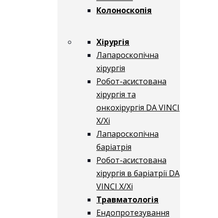
Колоноскопія
Хірургія
Лапароскопічна
хірургія
Робот-асистована
хірургія та
онкохірургія DA VINCI
X/Xі
Лапароскопічна
баріатрія
Робот-асистована
хірургія в баріатрії DA
VINCI X/Xі
Травматологія
Ендопротезування