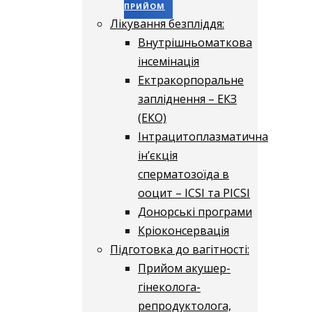
ПРИЙОМ
Лікування безпліддя:
Внутрішньоматкова
інсемінація
Ектракорпоральне
запліднення – ЕКЗ
(ЕКО)
Інтрацитоплазматична
ін’єкція
сперматозоїда в
ооцит – ICSI та PICSI
Донорські програми
Кріоконсервація
Підготовка до вагітності:
Прийом акушер-
гінеколога-
репродуктолога,