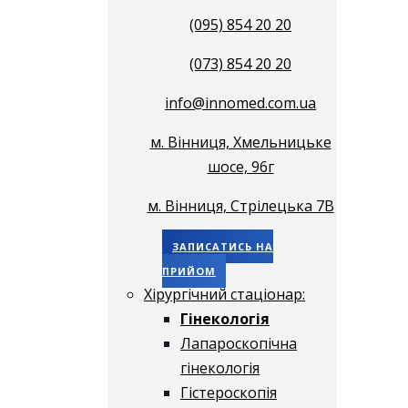
(095) 854 20 20
(073) 854 20 20
info@innomed.com.ua
м. Вінниця, Хмельницьке
шосе, 96г
м. Вінниця, Стрілецька 7В
ЗАПИСАТИСЬ НА
ПРИЙОМ
Хірургічний стаціонар:
Гінекологія
Лапароскопічна
гінекологія
Гістероскопія