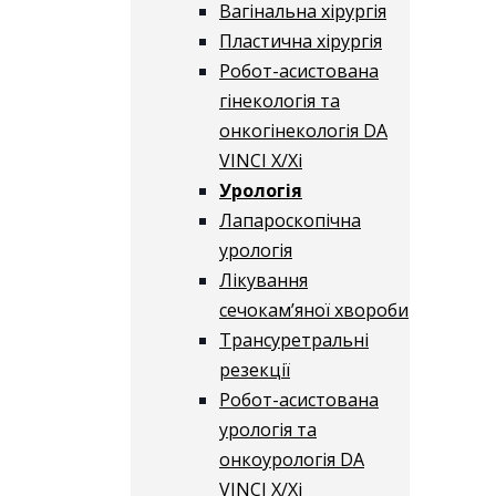
Вагінальна хірургія
Пластична хірургія
Робот-асистована
гінекологія та
онкогінекологія DA
VINCI X/Xі
Урологія
Лапароскопічна
урологія
Лікування
сечокам’яної хвороби
Трансуретральні
резекції
Робот-асистована
урологія та
онкоурологія DA
VINCI X/Xі