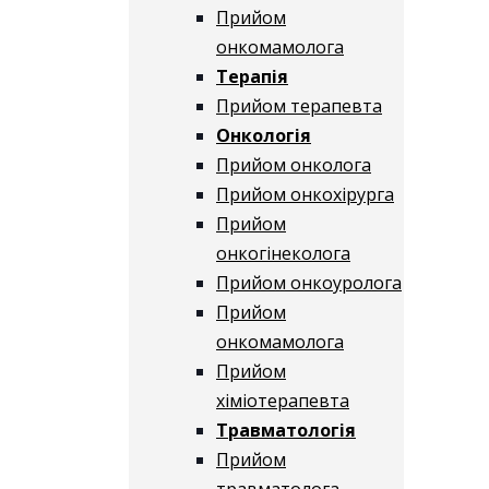
Прийом
онкомамолога
Терапія
Прийом терапевта
Онкологія
Прийом онколога
Прийом онкохірурга
Прийом
онкогінеколога
Прийом онкоуролога
Прийом
онкомамолога
Прийом
хіміотерапевта
Травматологія
Прийом
травматолога