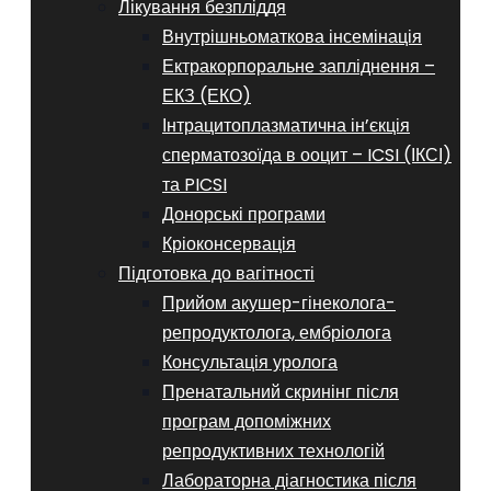
Лікування безпліддя
Внутрішньоматкова інсемінація
Ектракорпоральне запліднення –
ЕКЗ (ЕКО)
Інтрацитоплазматична ін’єкція
сперматозоїда в ооцит – ICSI (ІКСІ)
та PICSI
Донорські програми
Кріоконсервація
Підготовка до вагітності
Прийом акушер-гінеколога-
репродуктолога, ембріолога
Консультація уролога
Пренатальний скринінг після
програм допоміжних
репродуктивних технологій
​​Лабораторна діагностика після