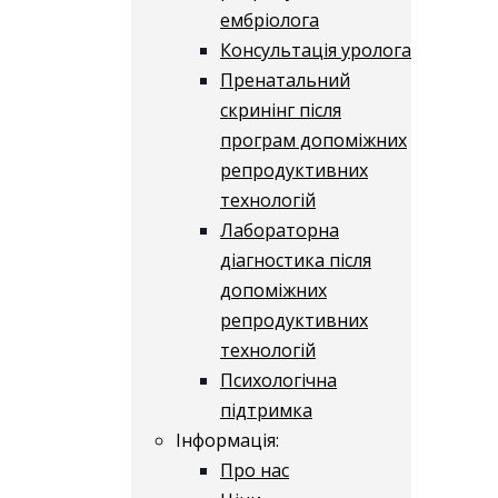
ембріолога
Консультація уролога
Пренатальний
скринінг після
програм допоміжних
репродуктивних
технологій
​​Лабораторна
діагностика після
допоміжних
репродуктивних
технологій
​​Психологічна
підтримка
Інформація:
Про нас