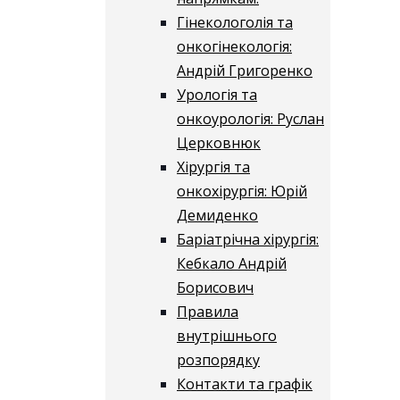
Гінекологолія та
онкогінекологія:
Андрій Григоренко
Урологія та
онкоурологія: Руслан
Церковнюк
Хірургія та
онкохірургія: Юрій
Демиденко
Баріатрічна хірургія:
Кебкало Андрій
Борисович
Правила
внутрішнього
розпорядку
Контакти та графік