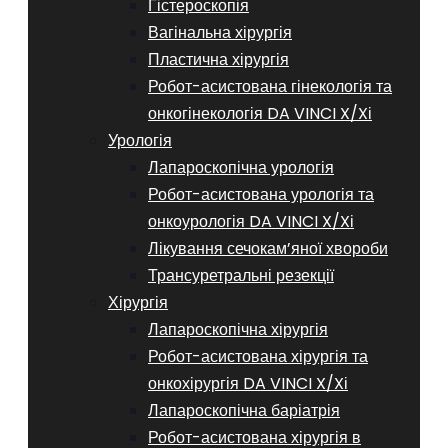
Гістероскопія
Вагінальна хірургія
Пластична хірургія
Робот-асистована гінекологія та
онкогінекологія DA VINCI X/Xі
Урологія
Лапароскопічна урологія
Робот-асистована урологія та
онкоурологія DA VINCI X/Xі
Лікування сечокам’яної хвороби
Трансуретральні резекції
Хірургія
Лапароскопічна хірургія
Робот-асистована хірургія та
онкохірургія DA VINCI X/Xі
Лапароскопічна баріатрія
Робот-асистована хірургія в