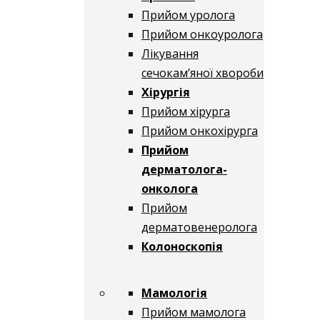
Прийом уролога
Прийом онкоуролога
Лікування
сечокам’яної хвороби
Хірургія
Прийом хірурга
Прийом онкохірурга
Прийом
дерматолога-
онколога
Прийом
дерматовенеролога
Колоноскопія
Мамологія
Прийом мамолога