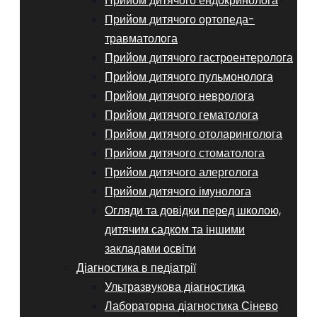
Прийом дитячого ендокринолога
Прийом дитячого ортопеда-
травматолога
Прийом дитячого гастроентеролога
Прийом дитячого пульмонолога
Прийом дитячого невролога
Прийом дитячого гематолога
Прийом дитячого отоларинголога
Прийом дитячого стоматолога
Прийом дитячого алерголога
Прийом дитячого імунолога
Огляди та довідки перед школою,
дитячим садком та іншими
закладами освіти
Діагностика в педіатрії
Ультразвукова діагностика
Лабораторна діагностика Сінево