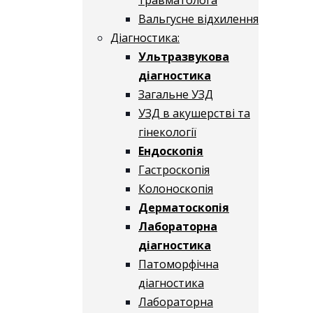
Вальгусне відхилення
Діагностика:
Ультразвукова
діагностика
Загальне УЗД
УЗД в акушерстві та
гінекології
Ендоскопія
Гастроскопія
Колоноскопія
Дерматоскопія
Лабораторна
діагностика
Патоморфічна
діагностика
Лабораторна