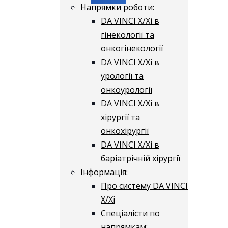
Напрямки роботи:
DA VINCI X/Xі в
гінекології та
онкогінекології
DA VINCI X/Xі в
урології та
онкоурології
DA VINCI X/Xі в
хірургії та
онкохірургії
DA VINCI X/Xі в
баріатрічній хірургії
Інформація:
Про систему DA VINCI
X/Xі
Спеціалісти по
напрямкам: