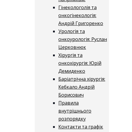
Гінекологолія та
онкогінекологія:
Андрій Григоренко
Урологія та
онкоурологія: Руслан
Церковнюк
Хірургія та
онкохірургія: Юрій
Демиденко
Баріатрічна хірургія:
Кебкало Андрій
Борисович
Правила
внутрішнього
розпорядку
Контакти та графік