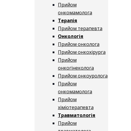
Прийом
онкомамолога
Терапія
Прийом терапевта
Онкологія
Прийом онколога
Прийом онкохірурга
Прийом
онкогінеколога
Прийом онкоуролога
Прийом
онкомамолога
Прийом
хіміотерапевта
Травматологія
Прийом
травматолога