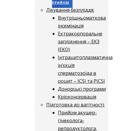
ПРИЙОМ
Лікування безпліддя:
Внутрішньоматкова
інсемінація
Ектракорпоральне
запліднення – ЕКЗ
(ЕКО)
Інтрацитоплазматична
ін’єкція
сперматозоїда в
ооцит – ICSI та PICSI
Донорські програми
Кріоконсервація
Підготовка до вагітності:
Прийом акушер-
гінеколога-
репродуктолога,