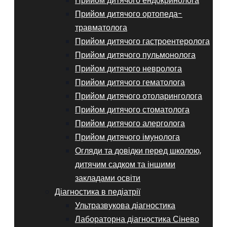
Прийом дитячого ендокринолога
Прийом дитячого ортопеда-
травматолога
Прийом дитячого гастроентеролога
Прийом дитячого пульмонолога
Прийом дитячого невролога
Прийом дитячого гематолога
Прийом дитячого отоларинголога
Прийом дитячого стоматолога
Прийом дитячого алерголога
Прийом дитячого імунолога
Огляди та довідки перед школою,
дитячим садком та іншими
закладами освіти
Діагностика в педіатрії
Ультразвукова діагностика
Лабораторна діагностика Сінево