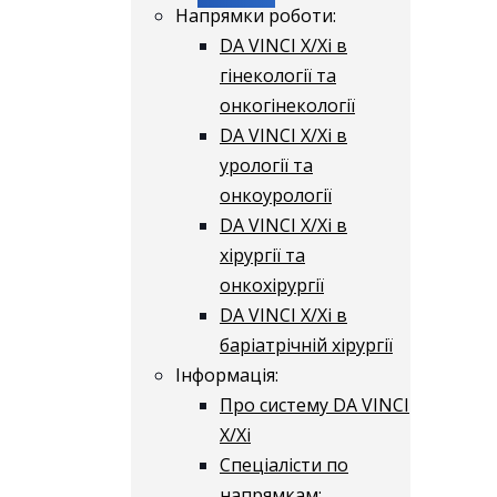
Напрямки роботи:
DA VINCI X/Xі в
гінекології та
онкогінекології
DA VINCI X/Xі в
урології та
онкоурології
DA VINCI X/Xі в
хірургії та
онкохірургії
DA VINCI X/Xі в
баріатрічній хірургії
Інформація:
Про систему DA VINCI
X/Xі
Спеціалісти по
напрямкам: