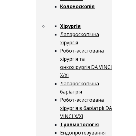
Колоноскопія
Хірургія
Лапароскопічна
хірургія
Робот-асистована
хірургія та
онкохірургія DA VINCI
X/Xі
Лапароскопічна
баріатрія
Робот-асистована
хірургія в баріатрії DA
VINCI X/Xі
Травматологія
Ендопротезування