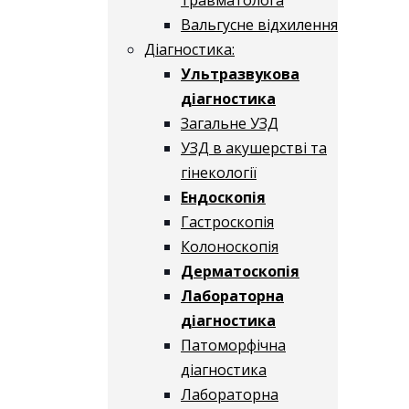
Вальгусне відхилення
Діагностика:
Ультразвукова
діагностика
Загальне УЗД
УЗД в акушерстві та
гінекології
Ендоскопія
Гастроскопія
Колоноскопія
Дерматоскопія
Лабораторна
діагностика
Патоморфічна
діагностика
Лабораторна