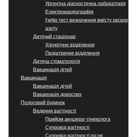
Ургентна діагностична лабораторія
Електрокардіографія
FeNo тест визначення вмісту оксиду
азоту
Дитячий стаціонар
Хірургічне відділення
Педіатричне відділення
Дитяча стоматологія
Вакцинація дітей
Вакцинація
Вакцинація дітей
Вакцинація дорослих
Пологовий будинок
Ведення вагітності
Прийом акушера-гінеколога
Супровід вагітності
Супровід вагітності після