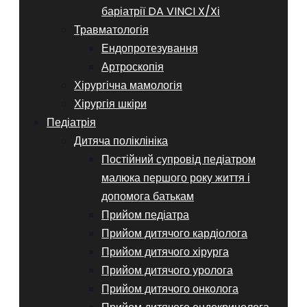
баріатрії DA VINCI X/Xі
Травматологія
Ендопротезування
Артроскопія
Хірургічна мамологія
Хірургія шкіри
Педіатрія
Дитяча поліклініка
Постійний супровід педіатром
малюка першого року життя і
допомога батькам
Прийом педіатра
Прийом дитячого кардіолога
Прийом дитячого хірурга
Прийом дитячого уролога
Прийом дитячого онколога