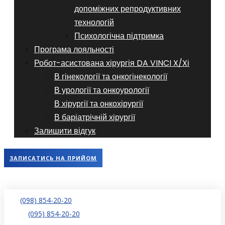
допоміжних репродуктивних
технологій
​​Психологічна підтримка
Програма лояльності
Робот-асистована хірургія DA VINCI X/Xі
В гінекології та онкогінекології
В урології та онкоурології
В хірургії та онкохірургії
В баріатрічній хірургії
Залишити відгук
ЗАПИСАТИСЬ НА ПРИЙОМ
(098) 854-20-20
(095) 854-20-20