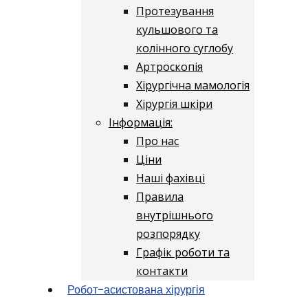
Протезування
кульшового та
колінного суглобу
Артроскопія
Хірургічна мамологія
Хірургія шкіри
Інформація:
Про нас
Ціни
Наші фахівці
Правила
внутрішнього
розпорядку
Графік роботи та
контакти
Робот-асистована хірургія