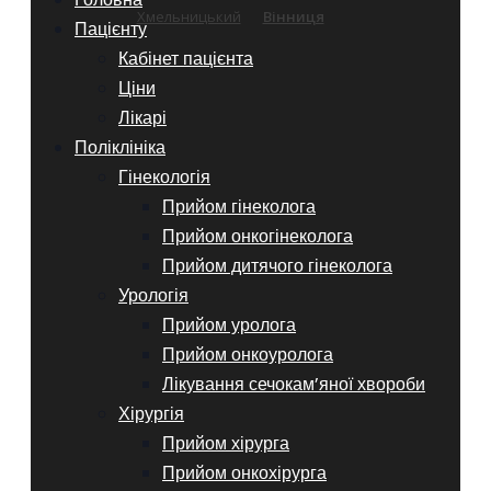
Хмельницький
Вінниця
Пацієнту
Кабінет пацієнта
Ціни
Лікарі
Поліклініка
Гінекологія
Прийом гінеколога
Прийом онкогінеколога
Прийом дитячого гінеколога
Урологія
Прийом уролога
Прийом онкоуролога
Лікування сечокам’яної хвороби
Хірургія
Прийом хірурга
Прийом онкохірурга