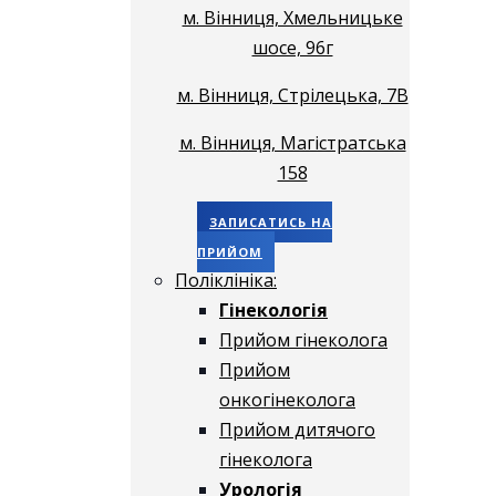
м. Вінниця, Хмельницьке
шосе, 96г
м. Вінниця, Стрілецька, 7В
м. Вінниця, Магістратська
158
ЗАПИСАТИСЬ НА
ПРИЙОМ
Поліклініка:
Гінекологія
Прийом гінеколога
Прийом
онкогінеколога
Прийом дитячого
гінеколога
Урологія