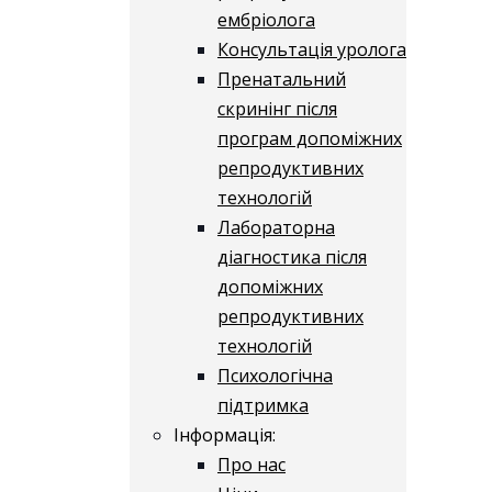
ембріолога
Консультація уролога
Пренатальний
скринінг після
програм допоміжних
репродуктивних
технологій
​​Лабораторна
діагностика після
допоміжних
репродуктивних
технологій
​​Психологічна
підтримка
Інформація:
Про нас