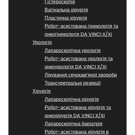
Гістероскопія
Вагінальна хірургія
Пластична хірургія
Робот-асистована гінекологія та
онкогінекологія DA VINCI X/Xі
Урологія
Лапароскопічна урологія
Робот-асистована урологія та
онкоурологія DA VINCI X/Xі
Лікування сечокам’яної хвороби
Трансуретральні резекції
Хірургія
Лапароскопічна хірургія
Робот-асистована хірургія та
онкохірургія DA VINCI X/Xі
Лапароскопічна баріатрія
Робот-асистована хірургія в