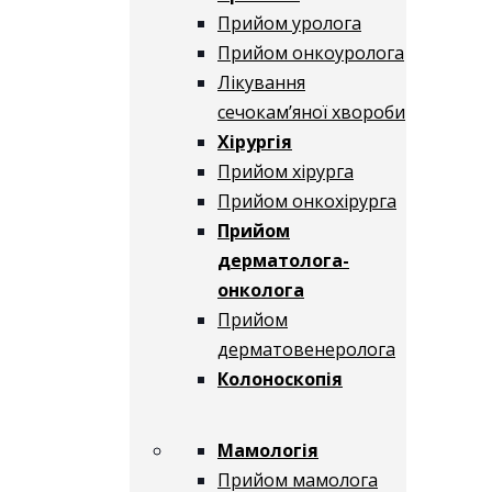
Прийом уролога
Прийом онкоуролога
Лікування
сечокам’яної хвороби
Хірургія
Прийом хірурга
Прийом онкохірурга
Прийом
дерматолога-
онколога
Прийом
дерматовенеролога
Колоноскопія
Мамологія
Прийом мамолога