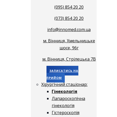
(095) 854 20 20
(073) 854 20 20
info@innomed.com.ua
м. Вінниця, Хмельницьке
шосе, 96г
м. Вінниця, Стрілецька 7В
ЗАПИСАТИСЬ НА
ПРИЙОМ
Хірургічний стаціонар:
Гінекологія
Лапароскопічна
гінекологія
Гістероскопія