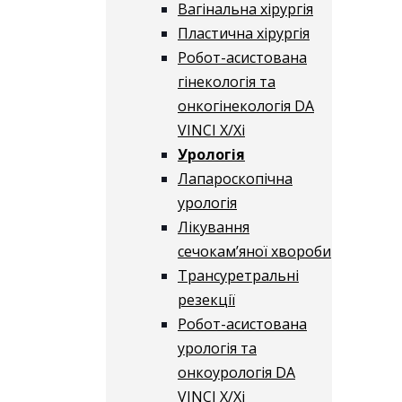
Вагінальна хірургія
Пластична хірургія
Робот-асистована
гінекологія та
онкогінекологія DA
VINCI X/Xі
Урологія
Лапароскопічна
урологія
Лікування
сечокам’яної хвороби
Трансуретральні
резекції
Робот-асистована
урологія та
онкоурологія DA
VINCI X/Xі