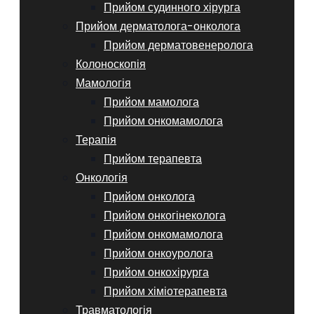
Прийом судинного хірурга
Прийом дерматолога-онколога
Прийом дерматовенеролога
Колоноскопія
Мамологія
Прийом мамолога
Прийом онкомамолога
Терапія
Прийом терапевта
Онкологія
Прийом онколога
Прийом онкогінеколога
Прийом онкомамолога
Прийом онкоуролога
Прийом онкохірурга
Прийом хіміотерапевта
Травматологія