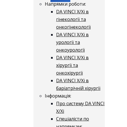
Напрямки роботи:
DA VINCI X/Xі в
гінекології та
онкогінекології
DA VINCI X/Xі в
урології та
онкоурології
DA VINCI X/Xі в
хірургії та
онкохірургії
DA VINCI X/Xі в
баріатрічній хірургії
Інформація:
Про систему DA VINCI
X/Xі
Спеціалісти по
напрямкам: