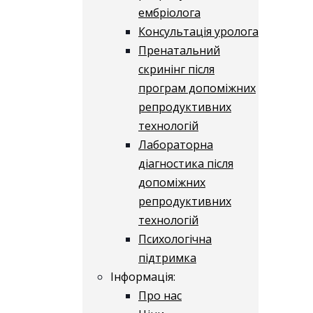
ембріолога
Консультація уролога
Пренатальний
скринінг після
програм допоміжних
репродуктивних
технологій
​​Лабораторна
діагностика після
допоміжних
репродуктивних
технологій
​​Психологічна
підтримка
Інформація:
Про нас