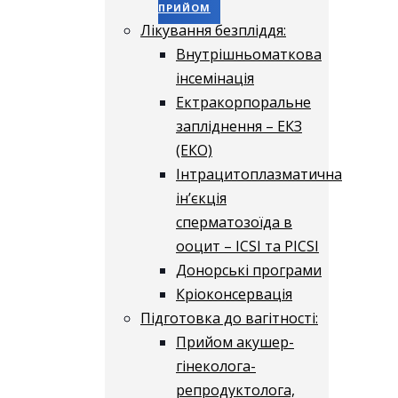
ПРИЙОМ
Лікування безпліддя:
Внутрішньоматкова
інсемінація
Ектракорпоральне
запліднення – ЕКЗ
(ЕКО)
Інтрацитоплазматична
ін’єкція
сперматозоїда в
ооцит – ICSI та PICSI
Донорські програми
Кріоконсервація
Підготовка до вагітності:
Прийом акушер-
гінеколога-
репродуктолога,