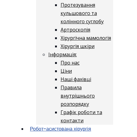
Протезування
кульшового та
колінного суглобу
Артроскопія
Хірургічна мамологія
Хірургія шкіри
Інформація:
Про нас
Ціни
Наші фахівці
Правила
внутрішнього
розпорядку
Графік роботи та
контакти
Робот-асистована хірургія