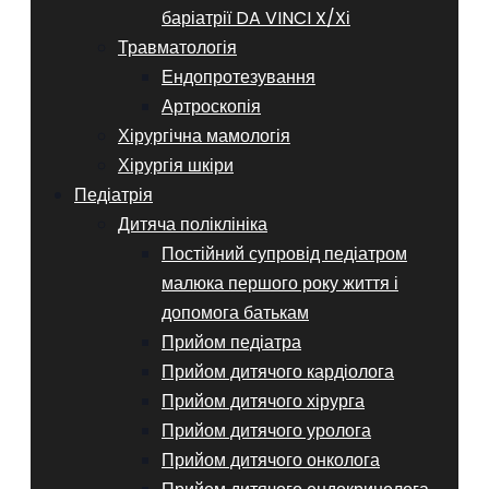
баріатрії DA VINCI X/Xі
Травматологія
Ендопротезування
Артроскопія
Хірургічна мамологія
Хірургія шкіри
Педіатрія
Дитяча поліклініка
Постійний супровід педіатром
малюка першого року життя і
допомога батькам
Прийом педіатра
Прийом дитячого кардіолога
Прийом дитячого хірурга
Прийом дитячого уролога
Прийом дитячого онколога