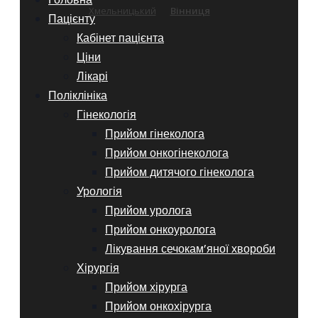
Хмельницький
Вінниця
Пацієнту
Кабінет пацієнта
Ціни
Лікарі
Поліклініка
Гінекологія
Прийом гінеколога
Прийом онкогінеколога
Прийом дитячого гінеколога
Урологія
Прийом уролога
Прийом онкоуролога
Лікування сечокам’яної хвороби
Хірургія
Прийом хірурга
Прийом онкохірурга