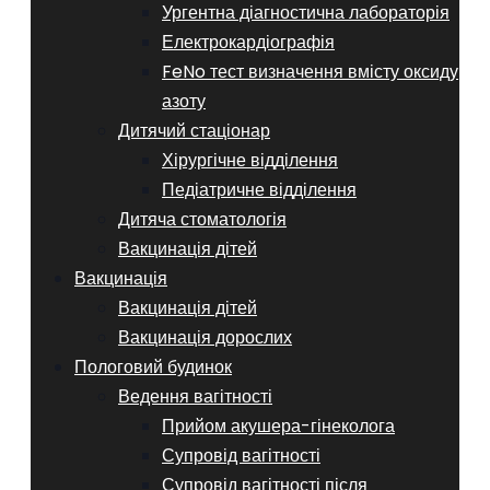
Ургентна діагностична лабораторія
Електрокардіографія
FeNo тест визначення вмісту оксиду
азоту
Дитячий стаціонар
Хірургічне відділення
Педіатричне відділення
Дитяча стоматологія
Вакцинація дітей
Вакцинація
Вакцинація дітей
Вакцинація дорослих
Пологовий будинок
Ведення вагітності
Прийом акушера-гінеколога
Супровід вагітності
Супровід вагітності після