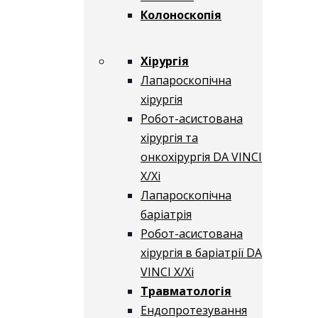
Колоноскопія
Хірургія
Лапароскопічна
хірургія
Робот-асистована
хірургія та
онкохірургія DA VINCI
X/Xі
Лапароскопічна
баріатрія
Робот-асистована
хірургія в баріатрії DA
VINCI X/Xі
Травматологія
Ендопротезування