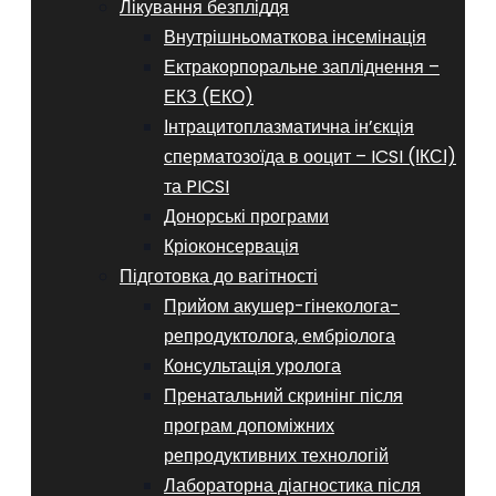
Лікування безпліддя
Внутрішньоматкова інсемінація
Ектракорпоральне запліднення –
ЕКЗ (ЕКО)
Інтрацитоплазматична ін’єкція
сперматозоїда в ооцит – ICSI (ІКСІ)
та PICSI
Донорські програми
Кріоконсервація
Підготовка до вагітності
Прийом акушер-гінеколога-
репродуктолога, ембріолога
Консультація уролога
Пренатальний скринінг після
програм допоміжних
репродуктивних технологій
​​Лабораторна діагностика після