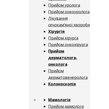
Прийом уролога
Прийом онкоуролога
Лікування
сечокам’яної хвороби
Хірургія
Прийом хірурга
Прийом онкохірурга
Прийом
дерматолога-
онколога
Прийом
дерматовенеролога
Колоноскопія
Мамологія
Прийом мамолога