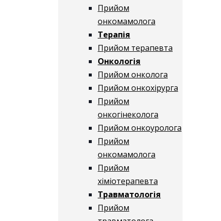
Прийом
онкомамолога
Терапія
Прийом терапевта
Онкологія
Прийом онколога
Прийом онкохірурга
Прийом
онкогінеколога
Прийом онкоуролога
Прийом
онкомамолога
Прийом
хіміотерапевта
Травматологія
Прийом
травматолога