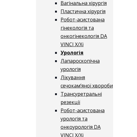
Вагінальна хірургія
Пластична хірургія
Робот-асистована
гінекологія та
онкогінекологія DA
VINCI X/Xі
Урологія
Лапароскопічна
урологія
Лікування
сечокам’яної хвороби
Трансуретральні
резекції
Робот-асистована
урологія та
онкоурологія DA
VINCI X/Xі