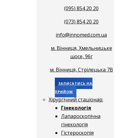
(095) 854 20 20
(073) 854 20 20
info@innomed.com.ua
м. Вінниця, Хмельницьке
шосе, 96г
м. Вінниця, Стрілецька 7В
ЗАПИСАТИСЬ НА
ПРИЙОМ
Хірургічний стаціонар:
Гінекологія
Лапароскопічна
гінекологія
Гістероскопія