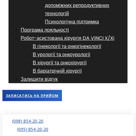
допоміжних репродуктивних
технологій
​​Психологічна підтримка
Програма лояльності
Робот-асистована хірургія DA VINCI X/Xі
В гінекології та онкогінекології
В урології та онкоурології
В хірургії та онкохірургії
В баріатрічній хірургії
Залишити відгук
ЗАПИСАТИСЬ НА ПРИЙОМ
(098) 854-20-20
(095) 854-20-20