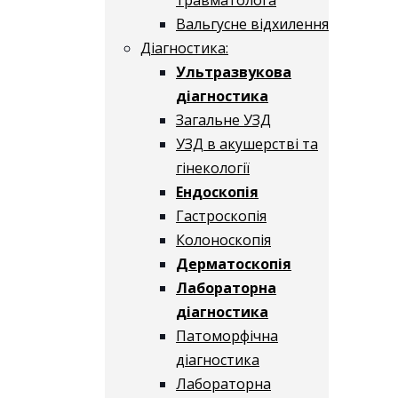
Вальгусне відхилення
Діагностика:
Ультразвукова
діагностика
Загальне УЗД
УЗД в акушерстві та
гінекології
Ендоскопія
Гастроскопія
Колоноскопія
Дерматоскопія
Лабораторна
діагностика
Патоморфічна
діагностика
Лабораторна