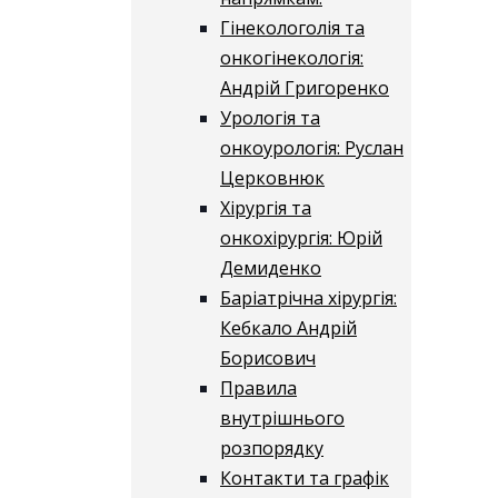
Гінекологолія та
онкогінекологія:
Андрій Григоренко
Урологія та
онкоурологія: Руслан
Церковнюк
Хірургія та
онкохірургія: Юрій
Демиденко
Баріатрічна хірургія:
Кебкало Андрій
Борисович
Правила
внутрішнього
розпорядку
Контакти та графік