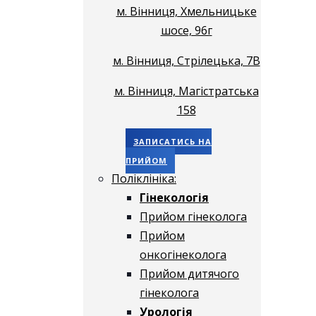
м. Вінниця, Хмельницьке
шосе, 96г
м. Вінниця, Стрілецька, 7В
м. Вінниця, Магістратська
158
ЗАПИСАТИСЬ НА
ПРИЙОМ
Поліклініка:
Гінекологія
Прийом гінеколога
Прийом
онкогінеколога
Прийом дитячого
гінеколога
Урологія