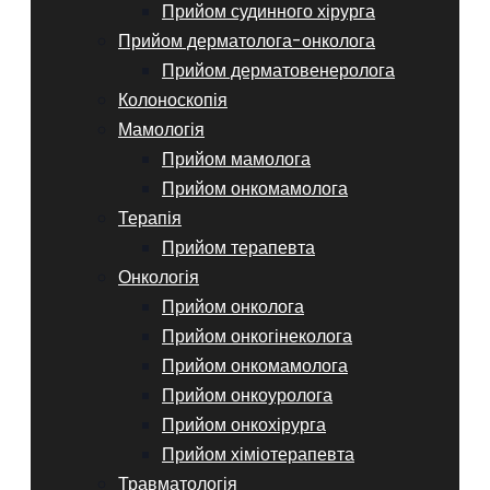
Прийом судинного хірурга
Прийом дерматолога-онколога
Прийом дерматовенеролога
Колоноскопія
Мамологія
Прийом мамолога
Прийом онкомамолога
Терапія
Прийом терапевта
Онкологія
Прийом онколога
Прийом онкогінеколога
Прийом онкомамолога
Прийом онкоуролога
Прийом онкохірурга
Прийом хіміотерапевта
Травматологія