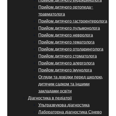
Прийом дитячого ендокринолога
Прийом дитячого ортопеда-
травматолога
Прийом дитячого гастроентеролога
Прийом дитячого пульмонолога
Прийом дитячого невролога
Прийом дитячого гематолога
Прийом дитячого отоларинголога
Прийом дитячого стоматолога
Прийом дитячого алерголога
Прийом дитячого імунолога
Огляди та довідки перед школою,
дитячим садком та іншими
закладами освіти
Діагностика в педіатрії
Ультразвукова діагностика
Лабораторна діагностика Сінево