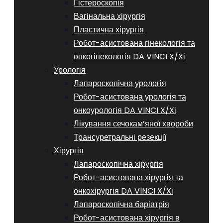
Гістероскопія
Вагінальна хірургія
Пластична хірургія
Робот-асистована гінекологія та
онкогінекологія DA VINCI X/Xі
Урологія
Лапароскопічна урологія
Робот-асистована урологія та
онкоурологія DA VINCI X/Xі
Лікування сечокам’яної хвороби
Трансуретральні резекції
Хірургія
Лапароскопічна хірургія
Робот-асистована хірургія та
онкохірургія DA VINCI X/Xі
Лапароскопічна баріатрія
Робот-асистована хірургія в