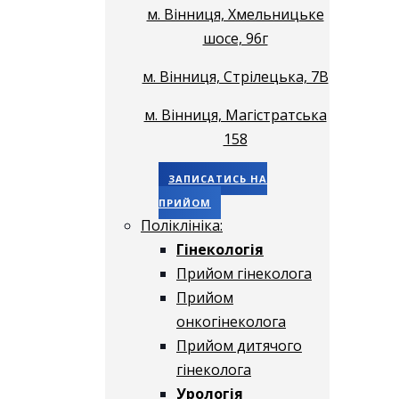
м. Вінниця, Хмельницьке
шосе, 96г
м. Вінниця, Стрілецька, 7В
м. Вінниця, Магістратська
158
ЗАПИСАТИСЬ НА
ПРИЙОМ
Поліклініка:
Гінекологія
Прийом гінеколога
Прийом
онкогінеколога
Прийом дитячого
гінеколога
Урологія