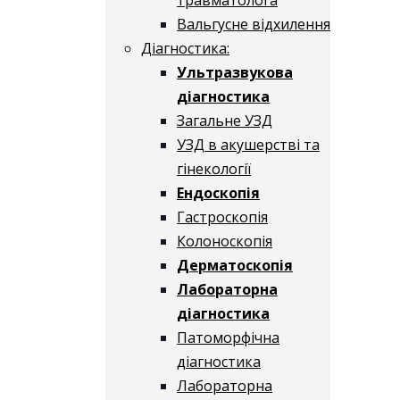
Вальгусне відхилення
Діагностика:
Ультразвукова
діагностика
Загальне УЗД
УЗД в акушерстві та
гінекології
Ендоскопія
Гастроскопія
Колоноскопія
Дерматоскопія
Лабораторна
діагностика
Патоморфічна
діагностика
Лабораторна