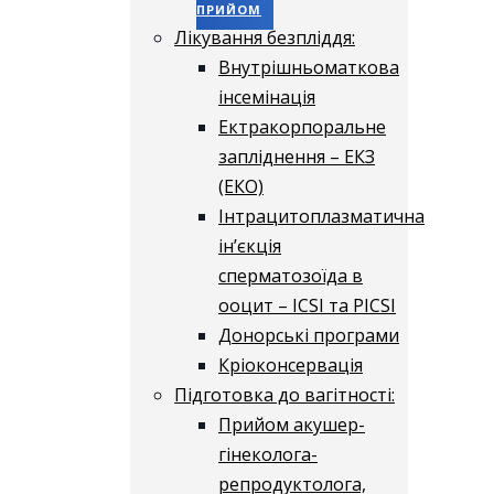
ПРИЙОМ
Лікування безпліддя:
Внутрішньоматкова
інсемінація
Ектракорпоральне
запліднення – ЕКЗ
(ЕКО)
Інтрацитоплазматична
ін’єкція
сперматозоїда в
ооцит – ICSI та PICSI
Донорські програми
Кріоконсервація
Підготовка до вагітності:
Прийом акушер-
гінеколога-
репродуктолога,