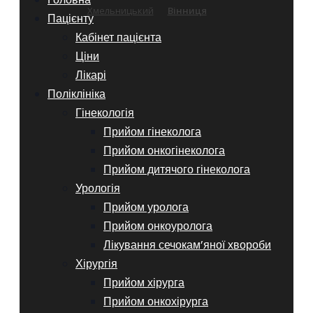
Хмельницький
Вінниця
Пацієнту
Кабінет пацієнта
Ціни
Лікарі
Поліклініка
Гінекологія
Прийом гінеколога
Прийом онкогінеколога
Прийом дитячого гінеколога
Урологія
Прийом уролога
Прийом онкоуролога
Лікування сечокам’яної хвороби
Хірургія
Прийом хірурга
Прийом онкохірурга