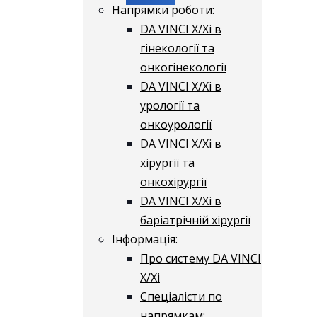
Напрямки роботи:
DA VINCI X/Xі в
гінекології та
онкогінекології
DA VINCI X/Xі в
урології та
онкоурології
DA VINCI X/Xі в
хірургії та
онкохірургії
DA VINCI X/Xі в
баріатрічній хірургії
Інформація:
Про систему DA VINCI
X/Xі
Спеціалісти по
напрямкам: