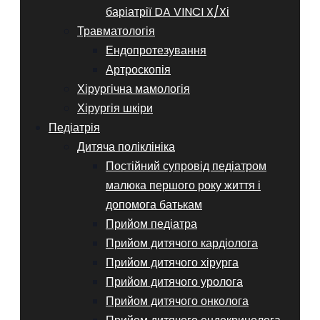
баріатрії DA VINCI X/Xі
Травматологія
Ендопротезування
Артроскопія
Хірургічна мамологія
Хірургія шкіри
Педіатрія
Дитяча поліклініка
Постійний супровід педіатром
малюка першого року життя і
допомога батькам
Прийом педіатра
Прийом дитячого кардіолога
Прийом дитячого хірурга
Прийом дитячого уролога
Прийом дитячого онколога