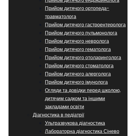
Прийом дитячого ендокринолога
Прийом дитячого ортопеда-
травматолога
Прийом дитячого гастроентеролога
Прийом дитячого пульмонолога
Прийом дитячого невролога
Прийом дитячого гематолога
Прийом дитячого отоларинголога
Прийом дитячого стоматолога
Прийом дитячого алерголога
Прийом дитячого імунолога
Огляди та довідки перед школою,
дитячим садком та іншими
закладами освіти
Діагностика в педіатрії
Ультразвукова діагностика
Лабораторна діагностика Сінево