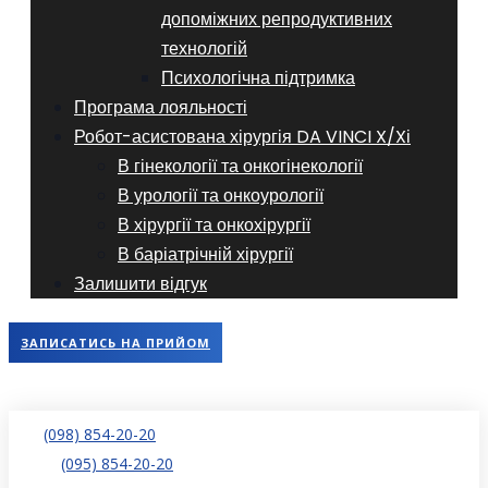
допоміжних репродуктивних
технологій
​​Психологічна підтримка
Програма лояльності
Робот-асистована хірургія DA VINCI X/Xі
В гінекології та онкогінекології
В урології та онкоурології
В хірургії та онкохірургії
В баріатрічній хірургії
Залишити відгук
ЗАПИСАТИСЬ НА ПРИЙОМ
(098) 854-20-20
(095) 854-20-20