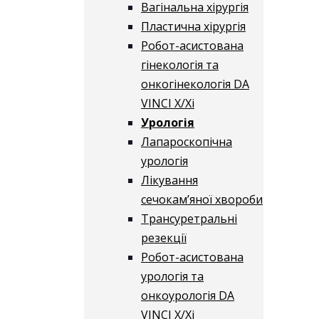
Вагінальна хірургія
Пластична хірургія
Робот-асистована
гінекологія та
онкогінекологія DA
VINCI X/Xі
Урологія
Лапароскопічна
урологія
Лікування
сечокам’яної хвороби
Трансуретральні
резекції
Робот-асистована
урологія та
онкоурологія DA
VINCI X/Xі