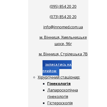
(095) 854 20 20
(073) 854 20 20
info@innomed.com.ua
м. Вінниця, Хмельницьке
шосе, 96г
м. Вінниця, Стрілецька 7В
ЗАПИСАТИСЬ НА
ПРИЙОМ
Хірургічний стаціонар:
Гінекологія
Лапароскопічна
гінекологія
Гістероскопія