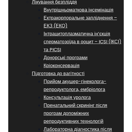
Лікування безпліддя
Внутрішньоматкова інсемінація
Ектракорпоральне запліднення –
ЕКЗ (ЕКО)
Інтрацитоплазматична ін’єкція
сперматозоїда в ооцит – ICSI (ІКСІ)
та PICSI
Донорські програми
Кріоконсервація
Підготовка до вагітності
Прийом акушер-гінеколога-
репродуктолога, ембріолога
Консультація уролога
Пренатальний скринінг після
програм допоміжних
репродуктивних технологій
​​Лабораторна діагностика після