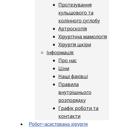
Протезування
кульшового та
колінного суглобу
Артроскопія
Хірургічна мамологія
Хірургія шкіри
Інформація:
Про нас
Ціни
Наші фахівці
Правила
внутрішнього
розпорядку
Графік роботи та
контакти
Робот-асистована хірургія