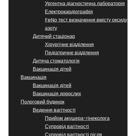
Ургентна діагностична лабораторія
Електрокардіографія
FeNo тест визначення вмісту оксиду
азоту
Дитячий стаціонар
Хірургічне відділення
Педіатричне відділення
Дитяча стоматологія
Вакцинація дітей
Вакцинація
Вакцинація дітей
Вакцинація дорослих
Пологовий будинок
Ведення вагітності
Прийом акушера-гінеколога
Супровід вагітності
Супровід вагітності після