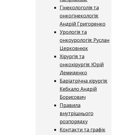
Гінекологолія та
онкогінекологія:
Андрій Григоренко
Урологія та
онкоурологія: Руслан
Церковнюк
Хірургія та
онкохірургія: Юрій
Демиденко
Баріатрічна хірургія:
Кебкало Андрій
Борисович
Правила
внутрішнього
розпорядку
Контакти та графік