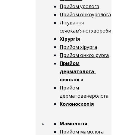
Прийом уролога
Прийом онкоуролога
Лікування
сечокам’яної хвороби
Хірургія
Прийом хірурга
Прийом онкохірурга
Прийом
дерматолога-
онколога
Прийом
дерматовенеролога
Колоноскопія
Мамологія
Прийом мамолога