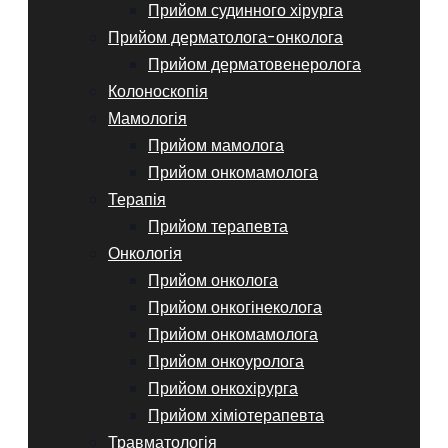
Прийом судинного хірурга
Прийом дерматолога-онколога
Прийом дерматовенеролога
Колоноскопія
Мамологія
Прийом мамолога
Прийом онкомамолога
Терапія
Прийом терапевта
Онкологія
Прийом онколога
Прийом онкогінеколога
Прийом онкомамолога
Прийом онкоуролога
Прийом онкохірурга
Прийом хіміотерапевта
Травматологія