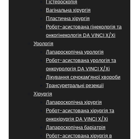
Гістероскопія
Вагінальна хірургія
Пластична хірургія
Робот-асистована гінекологія та
онкогінекологія DA VINCI X/Xі
Урологія
Лапароскопічна урологія
Робот-асистована урологія та
онкоурологія DA VINCI X/Xі
Лікування сечокам’яної хвороби
Трансуретральні резекції
Хірургія
Лапароскопічна хірургія
Робот-асистована хірургія та
онкохірургія DA VINCI X/Xі
Лапароскопічна баріатрія
Робот-асистована хірургія в