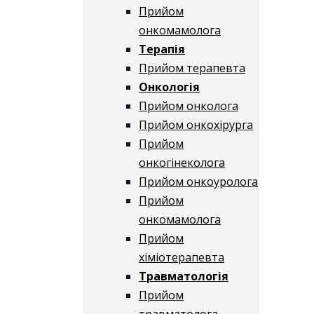
Прийом
онкомамолога
Терапія
Прийом терапевта
Онкологія
Прийом онколога
Прийом онкохірурга
Прийом
онкогінеколога
Прийом онкоуролога
Прийом
онкомамолога
Прийом
хіміотерапевта
Травматологія
Прийом
травматолога