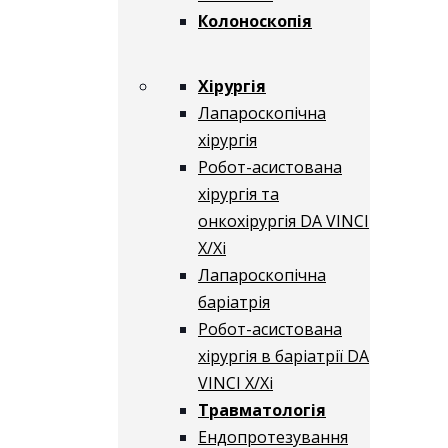
Колоноскопія
Хірургія
Лапароскопічна
хірургія
Робот-асистована
хірургія та
онкохірургія DA VINCI
X/Xі
Лапароскопічна
баріатрія
Робот-асистована
хірургія в баріатрії DA
VINCI X/Xі
Травматологія
Ендопротезування