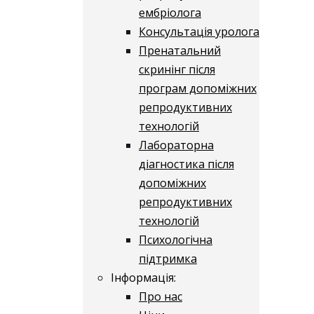
ембріолога
Консультація уролога
Пренатальний
скринінг після
програм допоміжних
репродуктивних
технологій
​​Лабораторна
діагностика після
допоміжних
репродуктивних
технологій
​​Психологічна
підтримка
Інформація:
Про нас