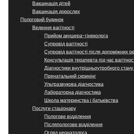
Вакцинація дітей
Вакцинація дорослих
Пологовий будинок
Ведення вагітності
Прийом акушера-гінеколога
Супровід вагітності
Супровід вагітності після допоміжних р
Консультація терапевта під час вагітнос
Діагностики внутрішньоутробного стану
Пренатальний скринінг
Ультразвукова діагностика
Лабораторна діагностика
Школа материнства і батьківства
Послуги стаціонару
Пологове відділення
Післяпологове відділення
Огляд неонатолога