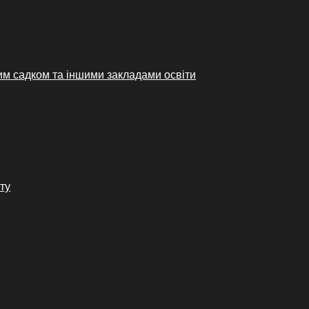
им садком та іншими закладами освіти
ту