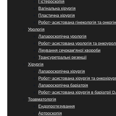
Гістероскопія
Вагінальна хірургія
Пластична хірургія
Робот-асистована гінекологія та онкогі
Урологія
Лапароскопічна урологія
Робот-асистована урологія та онкоурол
Лікування сечокам’яної хвороби
Трансуретральні резекції
Хірургія
Лапароскопічна хірургія
Робот-асистована хірургія та онкохірур
Лапароскопічна баріатрія
Робот-асистована хірургія в баріатрії D
Травматологія
Ендопротезування
Артроскопія