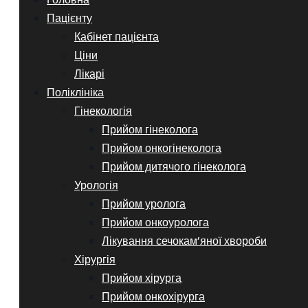
Пацієнту
Кабінет пацієнта
Ціни
Лікарі
Поліклініка
Гінекологія
Прийом гінеколога
Прийом онкогінеколога
Прийом дитячого гінеколога
Урологія
Прийом уролога
Прийом онкоуролога
Лікування сечокам’яної хвороби
Хірургія
Прийом хірурга
Прийом онкохірурга