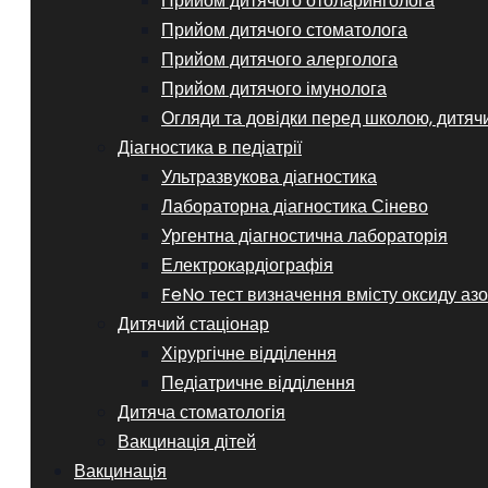
Прийом дитячого отоларинголога
Прийом дитячого стоматолога
Прийом дитячого алерголога
Прийом дитячого імунолога
Огляди та довідки перед школою, дитяч
Діагностика в педіатрії
Ультразвукова діагностика
Лабораторна діагностика Сінево
Ургентна діагностична лабораторія
Електрокардіографія
FeNo тест визначення вмісту оксиду азо
Дитячий стаціонар
Хірургічне відділення
Педіатричне відділення
Дитяча стоматологія
Вакцинація дітей
Вакцинація