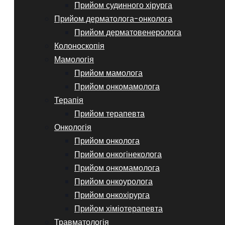
Прийом судинного хірурга
Прийом дерматолога-онколога
Прийом дерматовенеролога
Колоноскопія
Мамологія
Прийом мамолога
Прийом онкомамолога
Терапія
Прийом терапевта
Онкологія
Прийом онколога
Прийом онкогінеколога
Прийом онкомамолога
Прийом онкоуролога
Прийом онкохірурга
Прийом хіміотерапевта
Травматологія