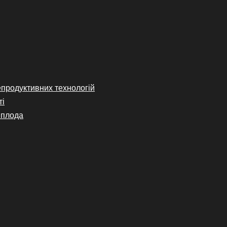
епродуктивних технологій
ті
 плода