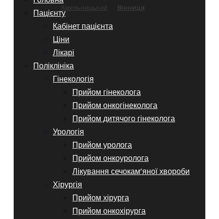
Хмельницький
Вінниця
Пацієнту
Кабінет пацієнта
Ціни
Лікарі
Поліклініка
Гінекологія
Прийом гінеколога
Прийом онкогінеколога
Прийом дитячого гінеколога
Урологія
Прийом уролога
Прийом онкоуролога
Лікування сечокам’яної хвороби
Хірургія
Прийом хірурга
Прийом онкохірурга