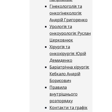
Гінекологолія та
онкогінекологія:
Андрій Григоренко
Урологія та
онкоурологія: Руслан
Церковнюк
Хірургія та
онкохірургія: Юрій
Демиденко
Баріатрічна хірургія:
Кебкало Андрій
Борисович
Правила
внутрішнього
розпорядку
Контакти та графік