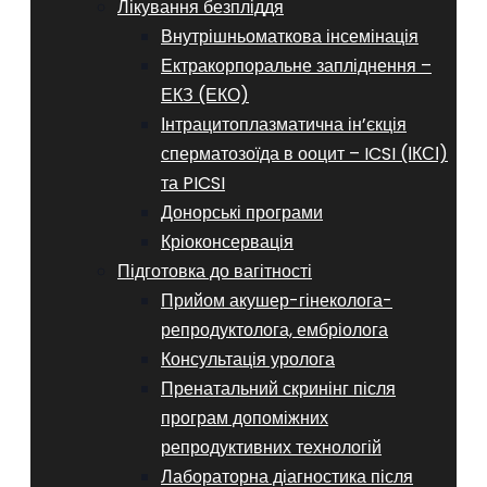
Лікування безпліддя
Внутрішньоматкова інсемінація
Ектракорпоральне запліднення –
ЕКЗ (ЕКО)
Інтрацитоплазматична ін’єкція
сперматозоїда в ооцит – ICSI (ІКСІ)
та PICSI
Донорські програми
Кріоконсервація
Підготовка до вагітності
Прийом акушер-гінеколога-
репродуктолога, ембріолога
Консультація уролога
Пренатальний скринінг після
програм допоміжних
репродуктивних технологій
​​Лабораторна діагностика після