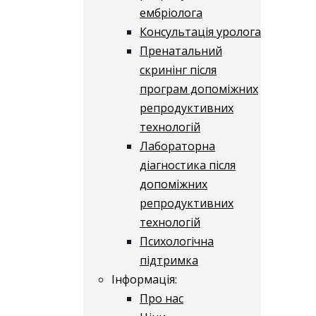
ембріолога
Консультація уролога
Пренатальний
скринінг після
програм допоміжних
репродуктивних
технологій
​​Лабораторна
діагностика після
допоміжних
репродуктивних
технологій
​​Психологічна
підтримка
Інформація:
Про нас