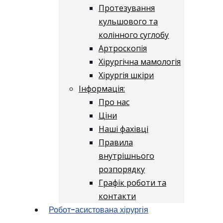
Протезування
кульшового та
колінного суглобу
Артроскопія
Хірургічна мамологія
Хірургія шкіри
Інформація:
Про нас
Ціни
Наші фахівці
Правила
внутрішнього
розпорядку
Графік роботи та
контакти
Робот-асистована хірургія