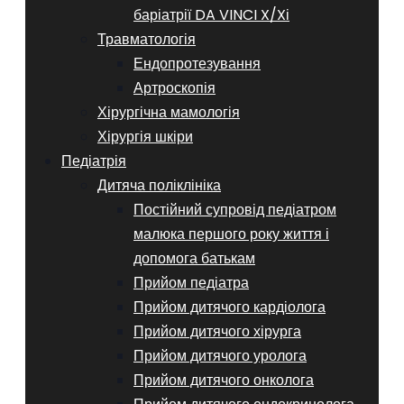
баріатрії DA VINCI X/Xі
Травматологія
Ендопротезування
Артроскопія
Хірургічна мамологія
Хірургія шкіри
Педіатрія
Дитяча поліклініка
Постійний супровід педіатром
малюка першого року життя і
допомога батькам
Прийом педіатра
Прийом дитячого кардіолога
Прийом дитячого хірурга
Прийом дитячого уролога
Прийом дитячого онколога