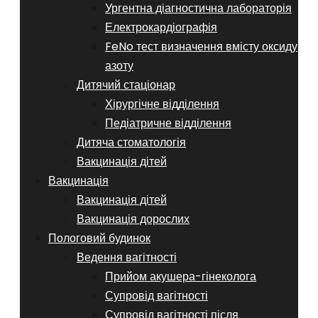
Ургентна діагностична лабораторія
Електрокардіографія
FeNo тест визначення вмісту оксиду
азоту
Дитячий стаціонар
Хірургічне відділення
Педіатричне відділення
Дитяча стоматологія
Вакцинація дітей
Вакцинація
Вакцинація дітей
Вакцинація дорослих
Пологовий будинок
Ведення вагітності
Прийом акушера-гінеколога
Супровід вагітності
Супровід вагітності після