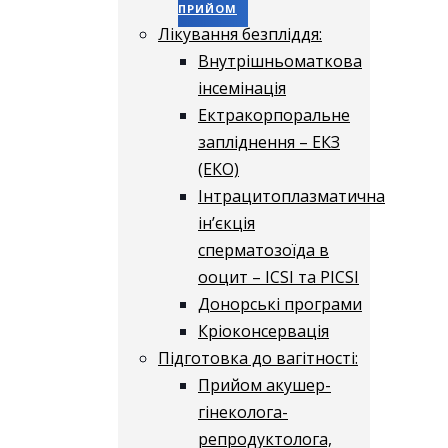
ПРИЙОМ
Лікування безпліддя:
Внутрішньоматкова
інсемінація
Ектракорпоральне
запліднення – ЕКЗ
(ЕКО)
Інтрацитоплазматична
ін’єкція
сперматозоїда в
ооцит – ICSI та PICSI
Донорські програми
Кріоконсервація
Підготовка до вагітності:
Прийом акушер-
гінеколога-
репродуктолога,