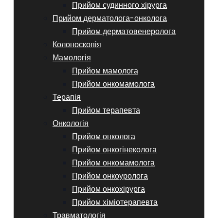
Прийом судинного хірурга
Прийом дерматолога-онколога
Прийом дерматовенеролога
Колоноскопія
Мамологія
Прийом мамолога
Прийом онкомамолога
Терапія
Прийом терапевта
Онкологія
Прийом онколога
Прийом онкогінеколога
Прийом онкомамолога
Прийом онкоуролога
Прийом онкохірурга
Прийом хіміотерапевта
Травматологія