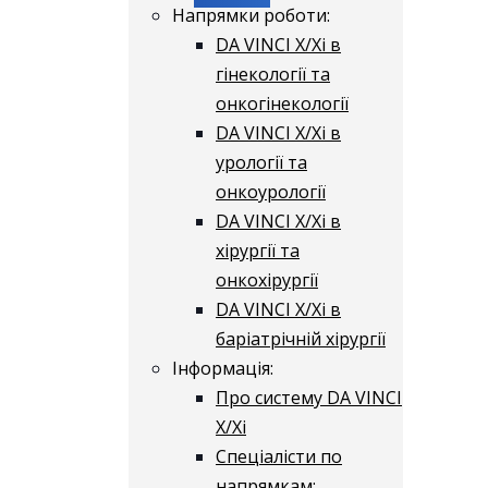
Напрямки роботи:
DA VINCI X/Xі в
гінекології та
онкогінекології
DA VINCI X/Xі в
урології та
онкоурології
DA VINCI X/Xі в
хірургії та
онкохірургії
DA VINCI X/Xі в
баріатрічній хірургії
Інформація:
Про систему DA VINCI
X/Xі
Спеціалісти по
напрямкам: