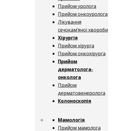
Прийом уролога
Прийом онкоуролога
Лікування
сечокам’яної хвороби
Хірургія
Прийом хірурга
Прийом онкохірурга
Прийом
дерматолога-
онколога
Прийом
дерматовенеролога
Колоноскопія
Мамологія
Прийом мамолога