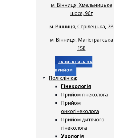
м. Вінниця, Хмельницьке
шосе, 96г
м. Вінниця, Стрілецька, 7В
м. Вінниця, Магістратська
158
ЗАПИСАТИСЬ НА
ПРИЙОМ
Поліклініка:
Гінекологія
Прийом гінеколога
Прийом
онкогінеколога
Прийом дитячого
гінеколога
Урологія