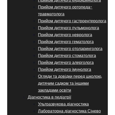
Прийом дитячого ендокринолога
Прийом дитячого ортопеда-
травматолога
Прийом дитячого гастроентеролога
Прийом дитячого пульмонолога
Прийом дитячого невролога
Прийом дитячого гематолога
Прийом дитячого отоларинголога
Прийом дитячого стоматолога
Прийом дитячого алерголога
Прийом дитячого імунолога
Огляди та довідки перед школою,
дитячим садком та іншими
закладами освіти
Діагностика в педіатрії
Ультразвукова діагностика
Лабораторна діагностика Сінево