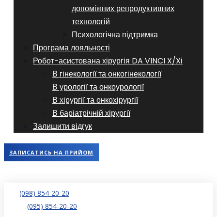
допоміжних репродуктивних
технологій
​​Психологічна підтримка
Програма лояльності
Робот-асистована хірургія DA VINCI X/Xі
В гінекології та онкогінекології
В урології та онкоурології
В хірургії та онкохірургії
В баріатрічній хірургії
Залишити відгук
ЗАПИСАТИСЬ НА ПРИЙОМ
(098) 854-20-20
(095) 854-20-20