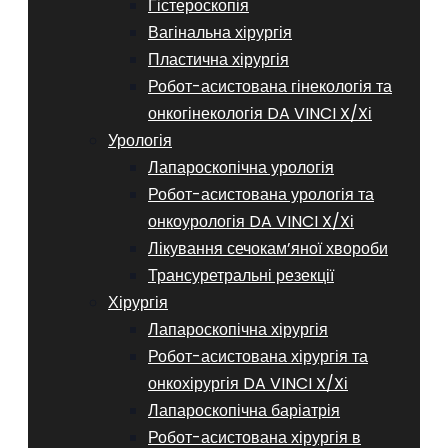
Гістероскопія
Вагінальна хірургія
Пластична хірургія
Робот-асистована гінекологія та
онкогінекологія DA VINCI X/Xі
Урологія
Лапароскопічна урологія
Робот-асистована урологія та
онкоурологія DA VINCI X/Xі
Лікування сечокам’яної хвороби
Трансуретральні резекції
Хірургія
Лапароскопічна хірургія
Робот-асистована хірургія та
онкохірургія DA VINCI X/Xі
Лапароскопічна баріатрія
Робот-асистована хірургія в