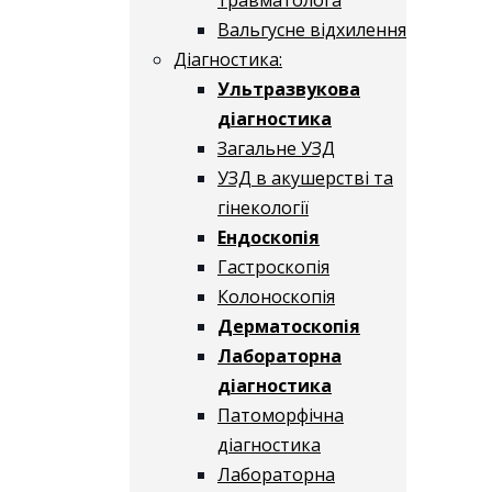
Вальгусне відхилення
Діагностика:
Ультразвукова
діагностика
Загальне УЗД
УЗД в акушерстві та
гінекології
Ендоскопія
Гастроскопія
Колоноскопія
Дерматоскопія
Лабораторна
діагностика
Патоморфічна
діагностика
Лабораторна