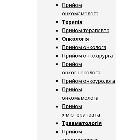
Прийом
онкомамолога
Терапія
Прийом терапевта
Онкологія
Прийом онколога
Прийом онкохірурга
Прийом
онкогінеколога
Прийом онкоуролога
Прийом
онкомамолога
Прийом
хіміотерапевта
Травматологія
Прийом
травматолога