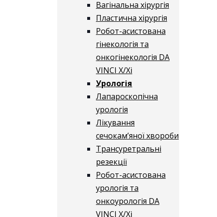
Вагінальна хірургія
Пластична хірургія
Робот-асистована
гінекологія та
онкогінекологія DA
VINCI X/Xі
Урологія
Лапароскопічна
урологія
Лікування
сечокам’яної хвороби
Трансуретральні
резекції
Робот-асистована
урологія та
онкоурологія DA
VINCI X/Xі