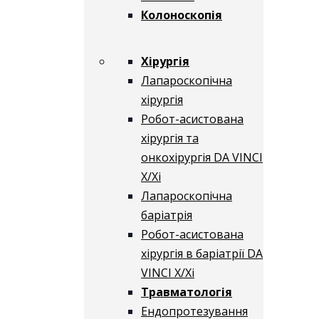
Колоноскопія
Хірургія
Лапароскопічна
хірургія
Робот-асистована
хірургія та
онкохірургія DA VINCI
X/Xі
Лапароскопічна
баріатрія
Робот-асистована
хірургія в баріатрії DA
VINCI X/Xі
Травматологія
Ендопротезування