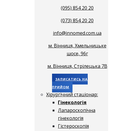
(095) 854 20 20
(073) 854 20 20
info@innomed.com.ua
м. Вінниця, Хмельницьке
шосе, 96г
м. Вінниця, Стрілецька 7В
ЗАПИСАТИСЬ НА
ПРИЙОМ
Хірургічний стаціонар:
Гінекологія
Лапароскопічна
гінекологія
Гістероскопія