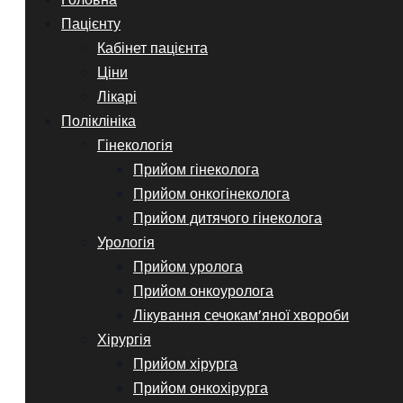
Пацієнту
Кабінет пацієнта
Ціни
Лікарі
Поліклініка
Гінекологія
Прийом гінеколога
Прийом онкогінеколога
Прийом дитячого гінеколога
Урологія
Прийом уролога
Прийом онкоуролога
Лікування сечокам’яної хвороби
Хірургія
Прийом хірурга
Прийом онкохірурга