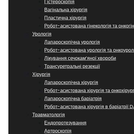
Гістероскопія
Вагінальна хірургія
Пластична хірургія
Робот-асистована гінекологія та онкогі
Урологія
Лапароскопічна урологія
Робот-асистована урологія та онкоурол
Лікування сечокам’яної хвороби
Трансуретральні резекції
Хірургія
Лапароскопічна хірургія
Робот-асистована хірургія та онкохірур
Лапароскопічна баріатрія
Робот-асистована хірургія в баріатрії D
Травматологія
Ендопротезування
Артроскопія