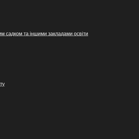
им садком та іншими закладами освіти
ту