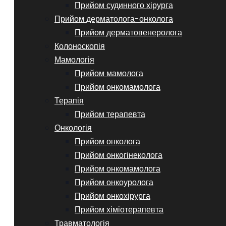
Прийом судинного хірурга
Прийом дерматолога-онколога
Прийом дерматовенеролога
Колоноскопія
Мамологія
Прийом мамолога
Прийом онкомамолога
Терапія
Прийом терапевта
Онкологія
Прийом онколога
Прийом онкогінеколога
Прийом онкомамолога
Прийом онкоуролога
Прийом онкохірурга
Прийом хіміотерапевта
Травматологія