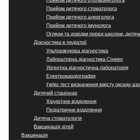
Прийом дитячого отоларинголога
Прийом дитячого стоматолога
Прийом дитячого алерголога
Прийом дитячого імунолога
Огляди та довідки перед школою, дитяч
Діагностика в педіатрії
Ультразвукова діагностика
Лабораторна діагностика Сінево
Ургентна діагностична лабораторія
Електрокардіографія
FeNo тест визначення вмісту оксиду азо
Дитячий стаціонар
Хірургічне відділення
Педіатричне відділення
Дитяча стоматологія
Вакцинація дітей
Вакцинація