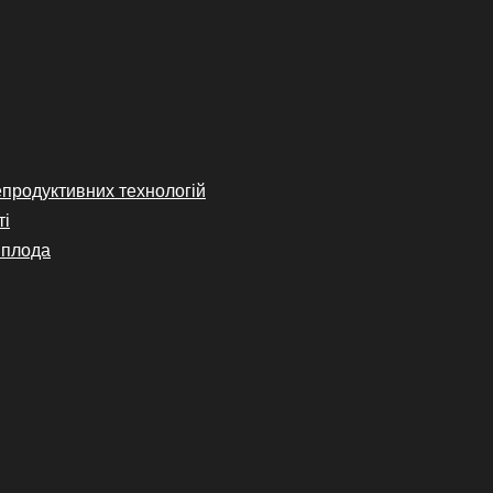
епродуктивних технологій
ті
 плода