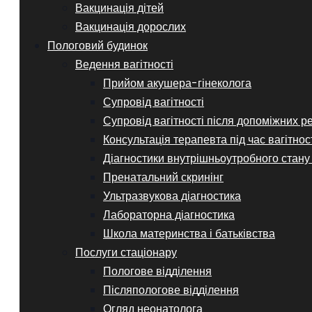
Вакцинація дітей
Вакцинація дорослих
Пологовий будинок
Ведення вагітності
Прийом акушера-гінеколога
Супровід вагітності
Супровід вагітності після допоміжних р
Консультація терапевта під час вагітнос
Діагностики внутрішньоутробного стану
Пренатальний скринінг
Ультразвукова діагностика
Лабораторна діагностика
Школа материнства і батьківства
Послуги стаціонару
Пологове відділення
Післяпологове відділення
Огляд неонатолога