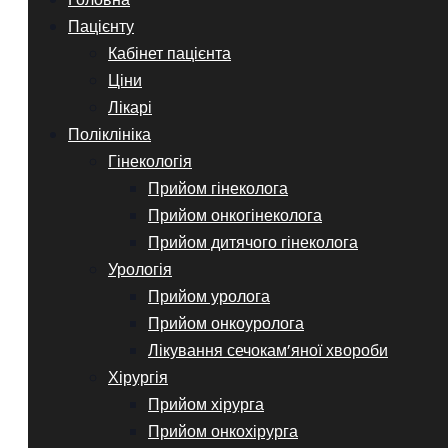
Пацієнту
Кабінет пацієнта
Ціни
Лікарі
Поліклініка
Гінекологія
Прийом гінеколога
Прийом онкогінеколога
Прийом дитячого гінеколога
Урологія
Прийом уролога
Прийом онкоуролога
Лікування сечокам’яної хвороби
Хірургія
Прийом хірурга
Прийом онкохірурга