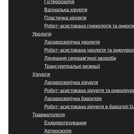
Гістероскопія
Вагінальна хірургія
Пластична хірургія
Робот-асистована гінекологія та онкогі
Урологія
Лапароскопічна урологія
Робот-асистована урологія та онкоурол
Лікування сечокам’яної хвороби
Трансуретральні резекції
Хірургія
Лапароскопічна хірургія
Робот-асистована хірургія та онкохірур
Лапароскопічна баріатрія
Робот-асистована хірургія в баріатрії D
Травматологія
Ендопротезування
Артроскопія