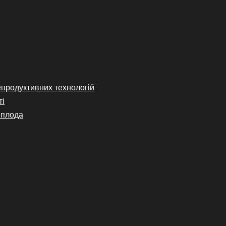
епродуктивних технологій
ті
 плода