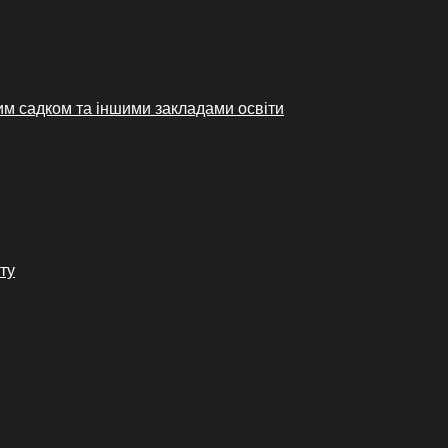
им садком та іншими закладами освіти
ту