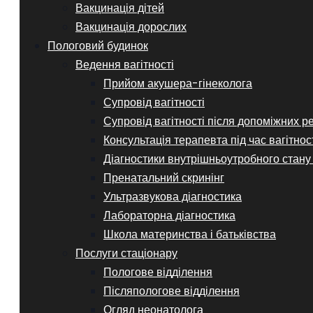
Вакцинація дітей
Вакцинація дорослих
Пологовий будинок
Ведення вагітності
Прийом акушера-гінеколога
Супровід вагітності
Супровід вагітності після допоміжних р
Консультація терапевта під час вагітнос
Діагностики внутрішньоутробного стану
Пренатальний скринінг
Ультразвукова діагностика
Лабораторна діагностика
Школа материнства і батьківства
Послуги стаціонару
Пологове відділення
Післяпологове відділення
Огляд неонатолога