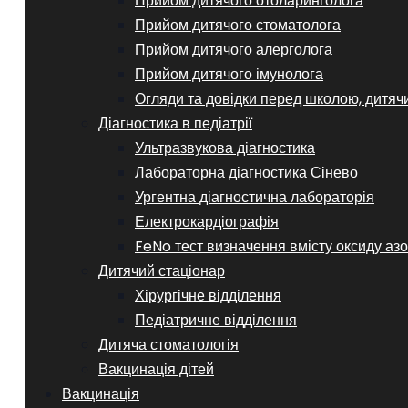
Прийом дитячого отоларинголога
Прийом дитячого стоматолога
Прийом дитячого алерголога
Прийом дитячого імунолога
Огляди та довідки перед школою, дитяч
Діагностика в педіатрії
Ультразвукова діагностика
Лабораторна діагностика Сінево
Ургентна діагностична лабораторія
Електрокардіографія
FeNo тест визначення вмісту оксиду азо
Дитячий стаціонар
Хірургічне відділення
Педіатричне відділення
Дитяча стоматологія
Вакцинація дітей
Вакцинація