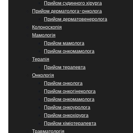
Прийом судинного хірурга
Прийом дерматолога-онколога
Прийом дерматовенеролога
Колоноскопія
Мамологія
Прийом мамолога
Прийом онкомамолога
Терапія
Прийом терапевта
Онкологія
Прийом онколога
Прийом онкогінеколога
Прийом онкомамолога
Прийом онкоуролога
Прийом онкохірурга
Прийом хіміотерапевта
Травматологія