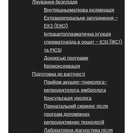
Лікування безпліддя
Внутрішньоматкова інсемінація
Ектракорпоральне запліднення –
ЕКЗ (ЕКО)
Інтрацитоплазматична ін’єкція
сперматозоїда в ооцит – ICSI (ІКСІ)
та PICSI
Донорські програми
Кріоконсервація
Підготовка до вагітності
Прийом акушер-гінеколога-
репродуктолога, ембріолога
Консультація уролога
Пренатальний скринінг після
програм допоміжних
репродуктивних технологій
​​Лабораторна діагностика після