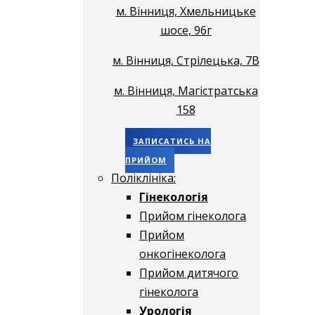
м. Вінниця, Хмельницьке
шосе, 96г
м. Вінниця, Стрілецька, 7В
м. Вінниця, Магістратська
158
ЗАПИСАТИСЬ НА
ПРИЙОМ
Поліклініка:
Гінекологія
Прийом гінеколога
Прийом
онкогінеколога
Прийом дитячого
гінеколога
Урологія