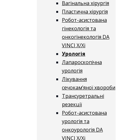
Вагінальна хірургія
Пластична хірургія
Робот-асистована
гінекологія та
онкогінекологія DA
VINCI X/Xі
Урологія
Лапароскопічна
урологія
Лікування
сечокам’яної хвороби
Трансуретральні
резекції
Робот-асистована
урологія та
онкоурологія DA
VINCI X/Xі