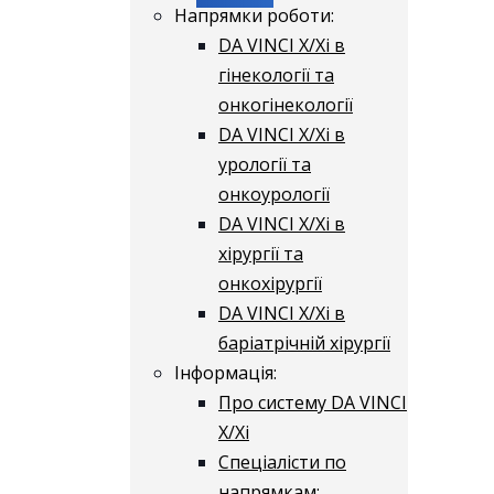
Напрямки роботи:
DA VINCI X/Xі в
гінекології та
онкогінекології
DA VINCI X/Xі в
урології та
онкоурології
DA VINCI X/Xі в
хірургії та
онкохірургії
DA VINCI X/Xі в
баріатрічній хірургії
Інформація:
Про систему DA VINCI
X/Xі
Спеціалісти по
напрямкам: