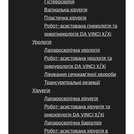
Гістероскопія
Вагінальна хірургія
Пластична хірургія
Робот-асистована гінекологія та
онкогінекологія DA VINCI X/Xі
Урологія
Лапароскопічна урологія
Робот-асистована урологія та
онкоурологія DA VINCI X/Xі
Лікування сечокам’яної хвороби
Трансуретральні резекції
Хірургія
Лапароскопічна хірургія
Робот-асистована хірургія та
онкохірургія DA VINCI X/Xі
Лапароскопічна баріатрія
Робот-асистована хірургія в