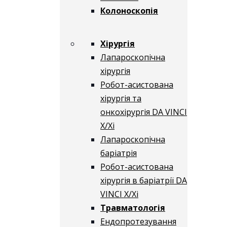
Колоноскопія
Хірургія
Лапароскопічна
хірургія
Робот-асистована
хірургія та
онкохірургія DA VINCI
X/Xі
Лапароскопічна
баріатрія
Робот-асистована
хірургія в баріатрії DA
VINCI X/Xі
Травматологія
Ендопротезування