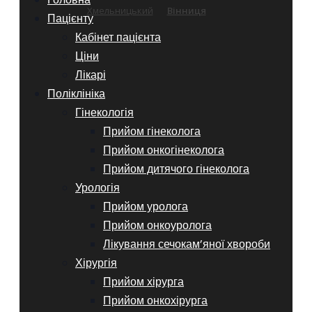
Хмельницький
Вінниця
Пацієнту
Кабінет пацієнта
Ціни
Лікарі
Поліклініка
Гінекологія
Прийом гінеколога
Прийом онкогінеколога
Прийом дитячого гінеколога
Урологія
Прийом уролога
Прийом онкоуролога
Лікування сечокам’яної хвороби
Хірургія
Прийом хірурга
Прийом онкохірурга