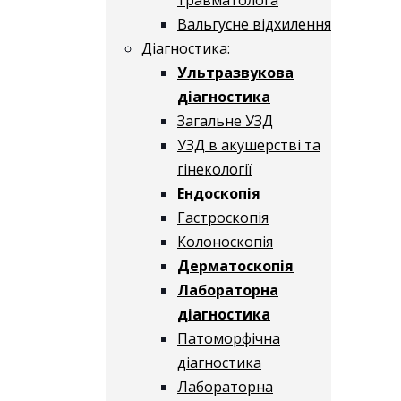
Вальгусне відхилення
Діагностика:
Ультразвукова
діагностика
Загальне УЗД
УЗД в акушерстві та
гінекології
Ендоскопія
Гастроскопія
Колоноскопія
Дерматоскопія
Лабораторна
діагностика
Патоморфічна
діагностика
Лабораторна