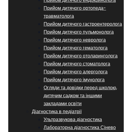
Прийом дитячого ендокринолога
Прийом дитячого ортопеда-
травматолога
Прийом дитячого гастроентеролога
Прийом дитячого пульмонолога
Прийом дитячого невролога
Прийом дитячого гематолога
Прийом дитячого отоларинголога
Прийом дитячого стоматолога
Прийом дитячого алерголога
Прийом дитячого імунолога
Огляди та довідки перед школою,
дитячим садком та іншими
закладами освіти
Діагностика в педіатрії
Ультразвукова діагностика
Лабораторна діагностика Сінево