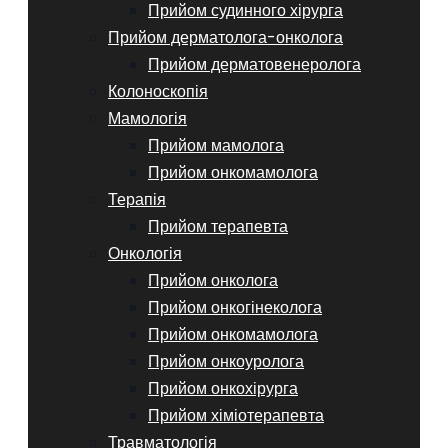
Прийом судинного хірурга
Прийом дерматолога-онколога
Прийом дерматовенеролога
Колоноскопія
Мамологія
Прийом мамолога
Прийом онкомамолога
Терапія
Прийом терапевта
Онкологія
Прийом онколога
Прийом онкогінеколога
Прийом онкомамолога
Прийом онкоуролога
Прийом онкохірурга
Прийом хіміотерапевта
Травматологія