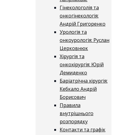
Гінекологолія та
онкогінекологія:
Андрій Григоренко
Урологія та
онкоурологія: Руслан
Церковнюк
Хірургія та
онкохірургія: Юрій
Демиденко
Баріатрічна хірургія:
Кебкало Андрій
Борисович
Правила
внутрішнього
розпорядку
Контакти та графік