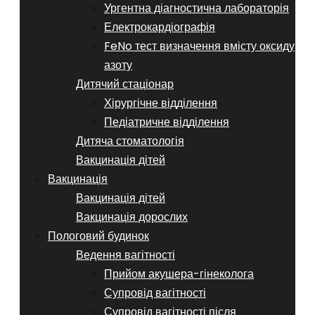
Ургентна діагностична лабораторія
Електрокардіографія
FeNo тест визначення вмісту оксиду
азоту
Дитячий стаціонар
Хірургічне відділення
Педіатричне відділення
Дитяча стоматологія
Вакцинація дітей
Вакцинація
Вакцинація дітей
Вакцинація дорослих
Пологовий будинок
Ведення вагітності
Прийом акушера-гінеколога
Супровід вагітності
Супровід вагітності після