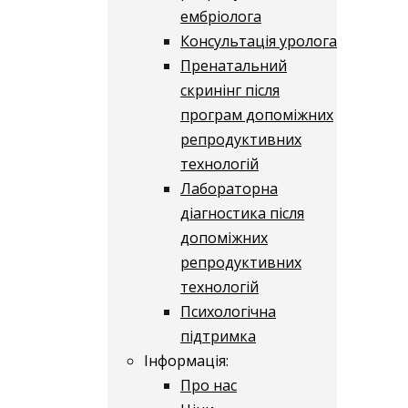
ембріолога
Консультація уролога
Пренатальний
скринінг після
програм допоміжних
репродуктивних
технологій
​​Лабораторна
діагностика після
допоміжних
репродуктивних
технологій
​​Психологічна
підтримка
Інформація:
Про нас