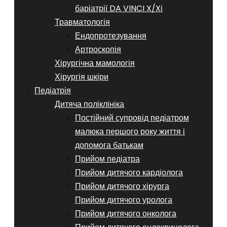
баріатрії DA VINCI X/Xі
Травматологія
Ендопротезування
Артроскопія
Хірургічна мамологія
Хірургія шкіри
Педіатрія
Дитяча поліклініка
Постійний супровід педіатром
малюка першого року життя і
допомога батькам
Прийом педіатра
Прийом дитячого кардіолога
Прийом дитячого хірурга
Прийом дитячого уролога
Прийом дитячого онколога