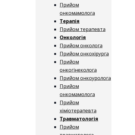
Прийом
онкомамолога
Терапія
Прийом терапевта
Онкологія
Прийом онколога
Прийом онкохірурга
Прийом
онкогінеколога
Прийом онкоуролога
Прийом
онкомамолога
Прийом
хіміотерапевта
Травматологія
Прийом
травматолога