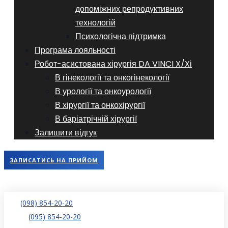
допоміжних репродуктивних
технологій
​​Психологічна підтримка
Програма лояльності
Робот-асистована хірургія DA VINCI X/Xі
В гінекології та онкогінекології
В урології та онкоурології
В хірургії та онкохірургії
В баріатрічній хірургії
Залишити відгук
ЗАПИСАТИСЬ НА ПРИЙОМ
(098) 854-20-20
(095) 854-20-20