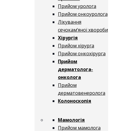
Прийом уролога
Прийом онкоуролога
Лікування
сечокам’яної хвороби
Хірургія
Прийом хірурга
Прийом онкохірурга
Прийом
дерматолога-
онколога
Прийом
дерматовенеролога
Колоноскопія
Мамологія
Прийом мамолога