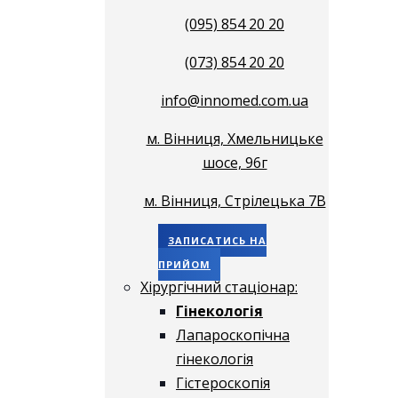
(095) 854 20 20
(073) 854 20 20
info@innomed.com.ua
м. Вінниця, Хмельницьке
шосе, 96г
м. Вінниця, Стрілецька 7В
ЗАПИСАТИСЬ НА
ПРИЙОМ
Хірургічний стаціонар:
Гінекологія
Лапароскопічна
гінекологія
Гістероскопія