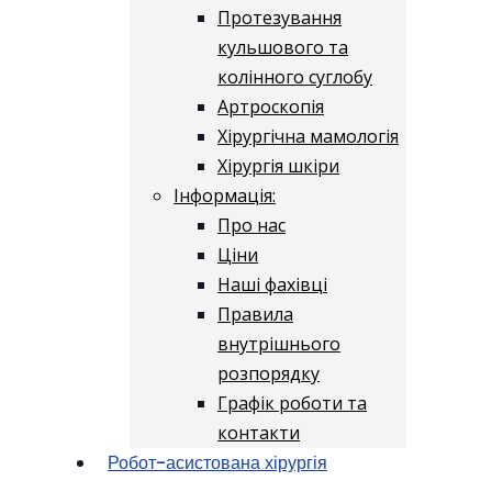
Протезування
кульшового та
колінного суглобу
Артроскопія
Хірургічна мамологія
Хірургія шкіри
Інформація:
Про нас
Ціни
Наші фахівці
Правила
внутрішнього
розпорядку
Графік роботи та
контакти
Робот-асистована хірургія