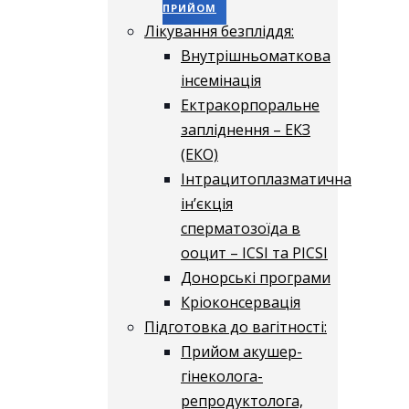
ПРИЙОМ
Лікування безпліддя:
Внутрішньоматкова
інсемінація
Ектракорпоральне
запліднення – ЕКЗ
(ЕКО)
Інтрацитоплазматична
ін’єкція
сперматозоїда в
ооцит – ICSI та PICSI
Донорські програми
Кріоконсервація
Підготовка до вагітності:
Прийом акушер-
гінеколога-
репродуктолога,